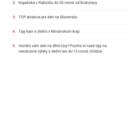
2.
Kúpaliská v Rakúsku do 30 minút od Bratislavy
3.
TOP atrakcie pre deti na Slovensku
4.
Tipy kam s deťmi v Nitrianskom kraji
5.
Hundrú vám deti na dlhé túry? Pozrite si naše tipy na
nenáročné výlety s deťmi len do 15 minút chôdze