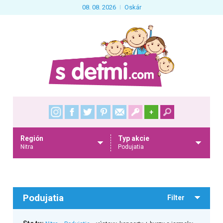
08. 08. 2026
Oskár
+
Región
Typ akcie
Nitra
Podujatia
Podujatia
Filter