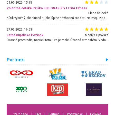
09.07.2026, 15:15
Vnútorné detské ihrisko LEGIONARIK v LEGIA Fitness
Elena Selecká
Kútik výborný, ale hlučná hudba úplne nevhodná pre deti. Na moju žiadosť o aspoň sušenie nereagovali.
27.06.2026, 16:53
Letné kúpalisko Pezinok
. Monika Lipovská
Úžasné prostredie, napriek tomu, že je malé. Úžasná atmosféra. Voda fantastická a nádherná. Ľudí je pomerne veľa, ale su mili a ohľaduplní. Je veľmi zaujímavé sledovať, ako dokážu spolu športovať cudzí ľudia a bez ohľadu na vek. Vládne tu pohoda. Vnuka neviem dostať z vody. Ďakujem za krásny deň . Urcite sa sem vrátim. Jediný problém je s parkovaním, ale aj ten sa mi podarilo vyriešiť. Monika Bratislava
Partneri
2% z dane
l
FAQ
l
Partneri
l
Podmienky
l
Cookies