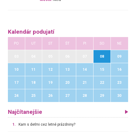
Kalendár podujatí
PO
UT
ST
ŠT
PI
SO
NE
03
04
05
06
07
08
09
10
11
12
13
14
15
16
17
18
19
20
21
22
23
24
25
26
27
28
29
30
Najčítanejšie
1.
Kam s deťmi cez letné prázdniny?