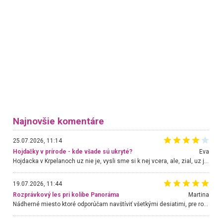
Najnovšie komentáre
25.07.2026, 11:14
Hojdačky v prírode - kde všade sú ukryté?
Eva
Hojdacka v Krpelanoch uz nie je, vysli sme si k nej vcera, ale, zial, uz je znicena. Ak sem planujete cestu len kvoli hojdacke, mozete si ju usetrit. Krasny vyhlad je tu vsak aj bez hojdacky :-)
19.07.2026, 11:44
Rozprávkový les pri kolibe Panoráma
Martina
Nádherné miesto ktoré odporúčam navštíviť všetkými desiatimi, pre rodiny s deťmi, dôchodcom... Proste a jednoducho ozaj rozprávkový les.. určite ešte prídeme. Odniesli sme si na pamiatku krásne tričká,