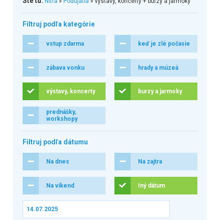
Ste tu:
Nitra
»
Podujatia
» výstavy, koncerty + burzy a jarmoky
Filtruj podľa kategórie
vstup zdarma
keď je zlé počasie
zábava vonku
hrady a múzeá
výstavy, koncerty
burzy a jarmoky
prednášky,
workshopy
Filtruj podľa dátumu
Na dnes
Na zajtra
Na víkend
Iný dátum