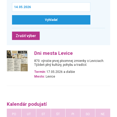
Zrušiť výber
Dni mesta Levice
870. výročie prvej písomnej zmienky o Leviciach.
Týždeň plný kultúry, pohybu a tradícií.
Termín:
17.05.2026 a ďalšie
Mesto:
Levice
Kalendár podujatí
PO
UT
ST
ŠT
PI
SO
NE