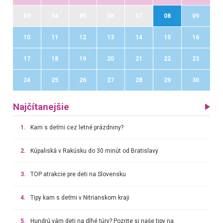
03
04
05
06
07
08
09
10
11
12
13
14
15
16
17
18
19
20
21
22
23
24
25
26
27
28
29
30
Najčítanejšie
1.
Kam s deťmi cez letné prázdniny?
2.
Kúpaliská v Rakúsku do 30 minút od Bratislavy
3.
TOP atrakcie pre deti na Slovensku
4.
Tipy kam s deťmi v Nitrianskom kraji
5.
Hundrú vám deti na dlhé túry? Pozrite si naše tipy na