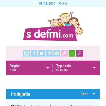
08. 08. 2026
Oskár
+
Región
Typ akcie
Nitra
Podujatia
Podujatia
Filter