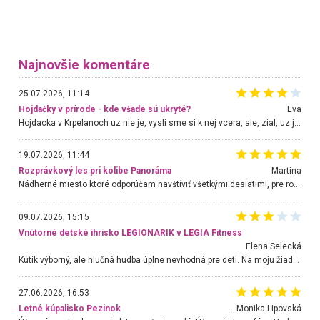
Najnovšie komentáre
25.07.2026, 11:14
Hojdačky v prírode - kde všade sú ukryté?
Eva
Hojdacka v Krpelanoch uz nie je, vysli sme si k nej vcera, ale, zial, uz je znicena. Ak sem planujete cestu len kvoli hojdacke, mozete si ju usetrit. Krasny vyhlad je tu vsak aj bez hojdacky :-)
19.07.2026, 11:44
Rozprávkový les pri kolibe Panoráma
Martina
Nádherné miesto ktoré odporúčam navštíviť všetkými desiatimi, pre rodiny s deťmi, dôchodcom... Proste a jednoducho ozaj rozprávkový les.. určite ešte prídeme. Odniesli sme si na pamiatku krásne tričká,
09.07.2026, 15:15
Vnútorné detské ihrisko LEGIONARIK v LEGIA Fitness
Elena Selecká
Kútik výborný, ale hlučná hudba úplne nevhodná pre deti. Na moju žiadosť o aspoň sušenie nereagovali.
27.06.2026, 16:53
Letné kúpalisko Pezinok
. Monika Lipovská