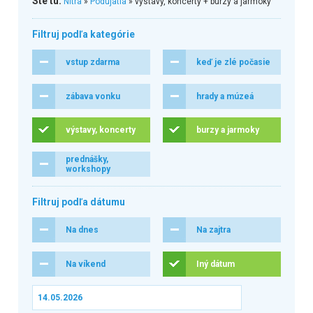
Ste tu:
Nitra
»
Podujatia
» výstavy, koncerty + burzy a jarmoky
Filtruj podľa kategórie
vstup zdarma
keď je zlé počasie
zábava vonku
hrady a múzeá
výstavy, koncerty
burzy a jarmoky
prednášky,
workshopy
Filtruj podľa dátumu
Na dnes
Na zajtra
Na víkend
Iný dátum