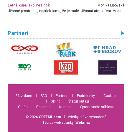
Letné kúpalisko Pezinok
. Monika Lipovská
Úžasné prostredie, napriek tomu, že je malé. Úžasná atmosféra. Voda fantastická a nádherná. Ľudí je pomerne veľa, ale su mili a ohľaduplní. Je veľmi zaujímavé sledovať, ako dokážu spolu športovať cudzí ľudia a bez ohľadu na vek. Vládne tu pohoda. Vnuka neviem dostať z vody. Ďakujem za krásny deň . Urcite sa sem vrátim. Jediný problém je s parkovaním, ale aj ten sa mi podarilo vyriešiť. Monika Bratislava
Partneri
2% z dane
l
FAQ
l
Partneri
l
Podmienky
l
Cookies
l
GDPR
l
Štatút súťaží
O nás
l
Reklama
l
Kontakt
l
Spracovanie súhlasu
© 2026
SDEŤMI.com
l
Všetky práva vyhradené
Tvorba web stránky:
Webmax