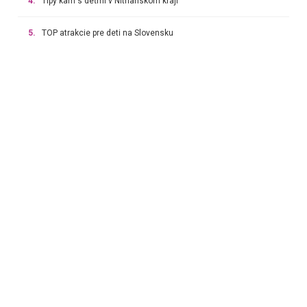
4.
Tipy kam s deťmi v Nitrianskom kraji
5.
TOP atrakcie pre deti na Slovensku