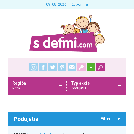
09. 08. 2026
Ľubomíra
+
Región
Typ akcie
Nitra
Podujatia
Podujatia
Filter