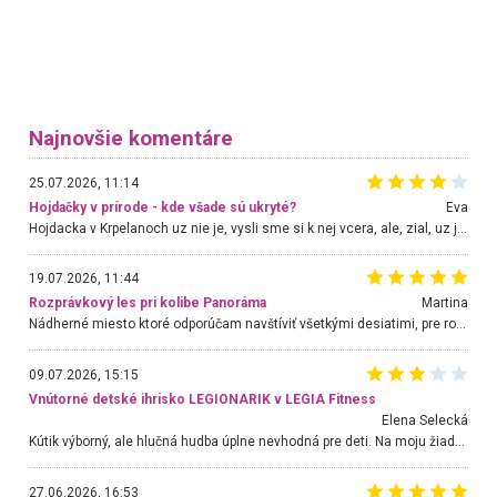
Najnovšie komentáre
25.07.2026, 11:14
Hojdačky v prírode - kde všade sú ukryté?
Eva
Hojdacka v Krpelanoch uz nie je, vysli sme si k nej vcera, ale, zial, uz je znicena. Ak sem planujete cestu len kvoli hojdacke, mozete si ju usetrit. Krasny vyhlad je tu vsak aj bez hojdacky :-)
19.07.2026, 11:44
Rozprávkový les pri kolibe Panoráma
Martina
Nádherné miesto ktoré odporúčam navštíviť všetkými desiatimi, pre rodiny s deťmi, dôchodcom... Proste a jednoducho ozaj rozprávkový les.. určite ešte prídeme. Odniesli sme si na pamiatku krásne tričká,
09.07.2026, 15:15
Vnútorné detské ihrisko LEGIONARIK v LEGIA Fitness
Elena Selecká
Kútik výborný, ale hlučná hudba úplne nevhodná pre deti. Na moju žiadosť o aspoň sušenie nereagovali.
27.06.2026, 16:53