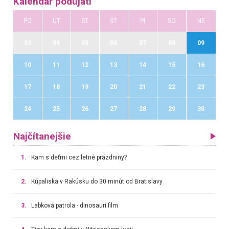
Kalendár podujatí
PO
UT
ST
ŠT
PI
SO
NE
03
04
05
06
07
08
09
10
11
12
13
14
15
16
17
18
19
20
21
22
23
24
25
26
27
28
29
30
Najčítanejšie
1.
Kam s deťmi cez letné prázdniny?
2.
Kúpaliská v Rakúsku do 30 minút od Bratislavy
3.
Labková patrola - dinosaurí film