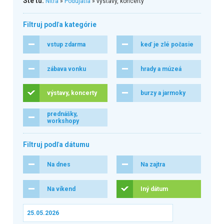
Ste tu:
Nitra
»
Podujatia
» výstavy, koncerty
Filtruj podľa kategórie
vstup zdarma
keď je zlé počasie
zábava vonku
hrady a múzeá
výstavy, koncerty
burzy a jarmoky
prednášky,
workshopy
Filtruj podľa dátumu
Na dnes
Na zajtra
Na víkend
Iný dátum