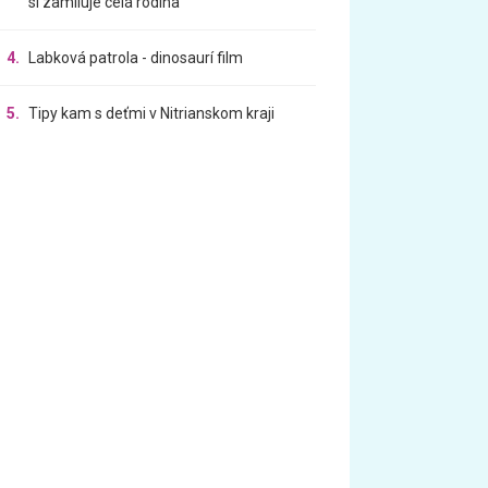
si zamiluje celá rodina
4.
Labková patrola - dinosaurí film
5.
Tipy kam s deťmi v Nitrianskom kraji