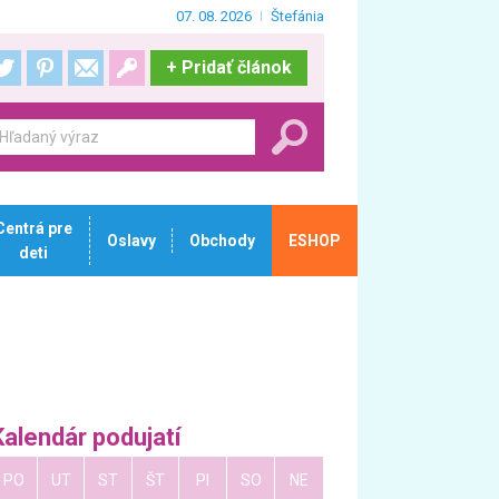
07. 08. 2026
Štefánia
+
Pridať článok
Centrá pre
Oslavy
Obchody
ESHOP
deti
Kalendár podujatí
PO
UT
ST
ŠT
PI
SO
NE