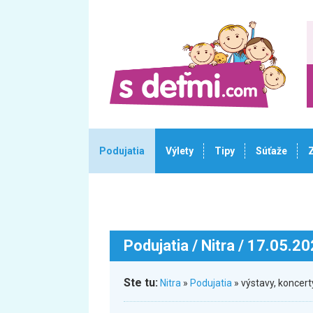
Podujatia
Výlety
Tipy
Súťaže
Podujatia
/ Nitra / 17.05.2
Ste tu:
Nitra
»
Podujatia
» výstavy, koncert