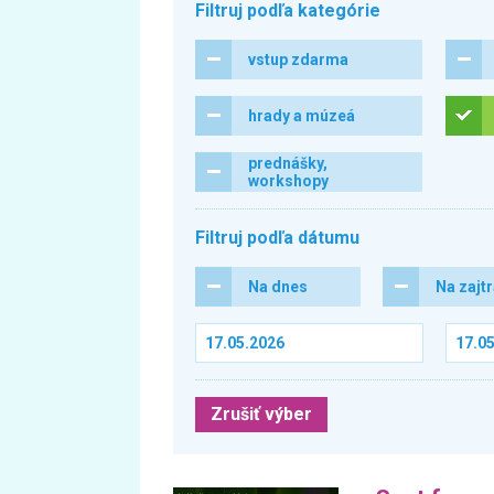
Filtruj podľa kategórie
vstup zdarma
hrady a múzeá
prednášky,
workshopy
Filtruj podľa dátumu
Na dnes
Na zajt
Zrušiť výber