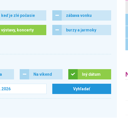
keď je zlé počasie
zábava vonku
výstavy, koncerty
burzy a jarmoky
ra
Na víkend
Iný dátum