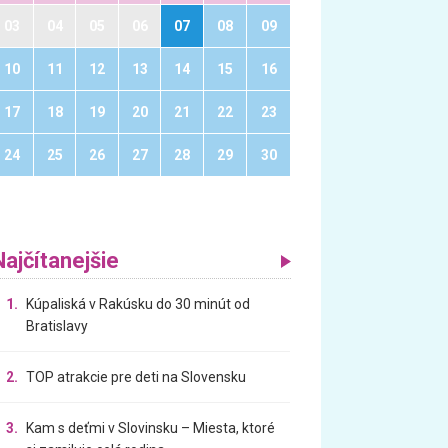
03
04
05
06
07
08
09
10
11
12
13
14
15
16
17
18
19
20
21
22
23
24
25
26
27
28
29
30
Najčítanejšie
1.
Kúpaliská v Rakúsku do 30 minút od
Bratislavy
2.
TOP atrakcie pre deti na Slovensku
3.
Kam s deťmi v Slovinsku – Miesta, ktoré