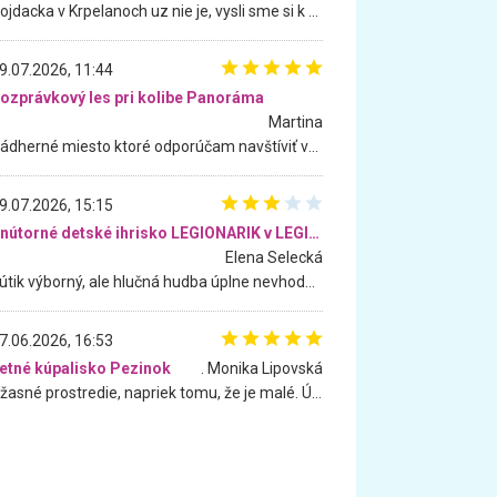
Hojdacka v Krpelanoch uz nie je, vysli sme si k nej vcera, ale, zial, uz je znicena. Ak sem planujete cestu len kvoli hojdacke, mozete si ju usetrit. Krasny vyhlad je tu vsak aj bez hojdacky :-)
9.07.2026, 11:44
ozprávkový les pri kolibe Panoráma
Martina
Nádherné miesto ktoré odporúčam navštíviť všetkými desiatimi, pre rodiny s deťmi, dôchodcom... Proste a jednoducho ozaj rozprávkový les.. určite ešte prídeme. Odniesli sme si na pamiatku krásne tričká,
9.07.2026, 15:15
Vnútorné detské ihrisko LEGIONARIK v LEGIA Fitness
Elena Selecká
Kútik výborný, ale hlučná hudba úplne nevhodná pre deti. Na moju žiadosť o aspoň sušenie nereagovali.
7.06.2026, 16:53
etné kúpalisko Pezinok
. Monika Lipovská
Úžasné prostredie, napriek tomu, že je malé. Úžasná atmosféra. Voda fantastická a nádherná. Ľudí je pomerne veľa, ale su mili a ohľaduplní. Je veľmi zaujímavé sledovať, ako dokážu spolu športovať cudzí ľudia a bez ohľadu na vek. Vládne tu pohoda. Vnuka neviem dostať z vody. Ďakujem za krásny deň . Urcite sa sem vrátim. Jediný problém je s parkovaním, ale aj ten sa mi podarilo vyriešiť. Monika Bratislava