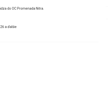
ádza do OC Promenada Nitra.
26 a ďalšie