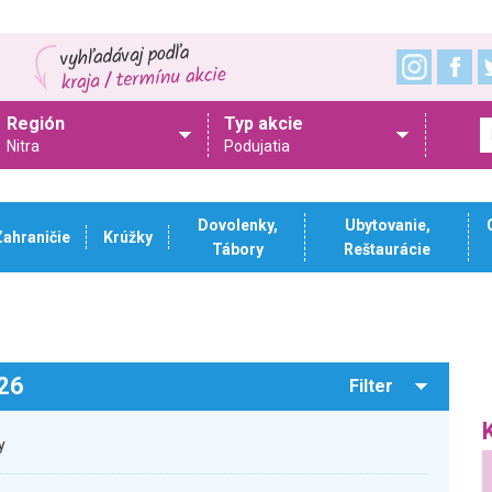
Región
Typ akcie
Nitra
Podujatia
Dovolenky,
Ubytovanie,
Zahraničie
Krúžky
Tábory
Reštaurácie
026
Filter
y