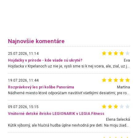
Najnovšie komentáre
25.07.2026, 11:14
Hojdačky v prírode - kde všade sú ukryté?
Eva
Hojdacka v Krpelanoch uz nie je, vysli sme si k nej vcera, ale, zial, uz je znicena. Ak sem planujete cestu len kvoli hojdacke, mozete si ju usetrit. Krasny vyhlad je tu vsak aj bez hojdacky :-)
19.07.2026, 11:44
Rozprávkový les pri kolibe Panoráma
Martina
Nádherné miesto ktoré odporúčam navštíviť všetkými desiatimi, pre rodiny s deťmi, dôchodcom... Proste a jednoducho ozaj rozprávkový les.. určite ešte prídeme. Odniesli sme si na pamiatku krásne tričká,
09.07.2026, 15:15
Vnútorné detské ihrisko LEGIONARIK v LEGIA Fitness
Elena Selecká
Kútik výborný, ale hlučná hudba úplne nevhodná pre deti. Na moju žiadosť o aspoň sušenie nereagovali.