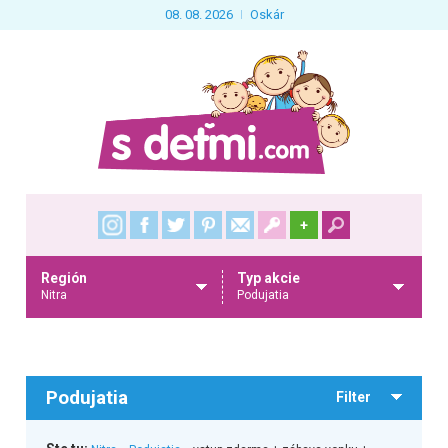
08. 08. 2026
Oskár
+
Región
Typ akcie
Nitra
Podujatia
Podujatia
Filter