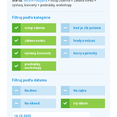
Ste tu:
Nitra
»
Podujatia
» vstup zdarma + zábava vonku +
výstavy, koncerty + prednášky, workshopy
Filtruj podľa kategórie
vstup zdarma
keď je zlé počasie
zábava vonku
hrady a múzeá
výstavy, koncerty
burzy a jarmoky
prednášky,
workshopy
Filtruj podľa dátumu
Na dnes
Na zajtra
Na víkend
Iný dátum