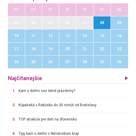
PO
UT
ST
ŠT
PI
SO
NE
03
04
05
06
07
08
09
10
11
12
13
14
15
16
17
18
19
20
21
22
23
24
25
26
27
28
29
30
Najčítanejšie
1.
Kam s deťmi cez letné prázdniny?
2.
Kúpaliská v Rakúsku do 30 minút od Bratislavy
3.
TOP atrakcie pre deti na Slovensku
4.
Tipy kam s deťmi v Nitrianskom kraji