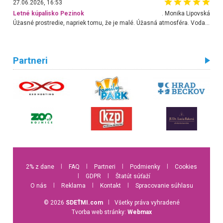
27.06.2026, 16:53
Letné kúpalisko Pezinok
. Monika Lipovská
Úžasné prostredie, napriek tomu, že je malé. Úžasná atmosféra. Voda fantastická a nádherná. Ľudí je pomerne veľa, ale su mili a ohľaduplní. Je veľmi zaujímavé sledovať, ako dokážu spolu športovať cudzí ľudia a bez ohľadu na vek. Vládne tu pohoda. Vnuka neviem dostať z vody. Ďakujem za krásny deň . Urcite sa sem vrátim. Jediný problém je s parkovaním, ale aj ten sa mi podarilo vyriešiť. Monika Bratislava
Partneri
2% z dane
l
FAQ
l
Partneri
l
Podmienky
l
Cookies
l
GDPR
l
Štatút súťaží
O nás
l
Reklama
l
Kontakt
l
Spracovanie súhlasu
© 2026
SDEŤMI.com
l
Všetky práva vyhradené
Tvorba web stránky:
Webmax