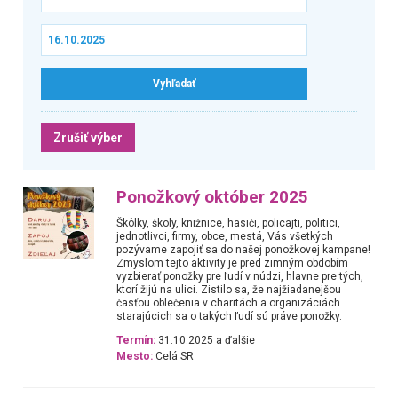
Zrušiť výber
Ponožkový október 2025
Škôlky, školy, knižnice, hasiči, policajti, politici,
jednotlivci, firmy, obce, mestá, Vás všetkých
pozývame zapojiť sa do našej ponožkovej kampane!
Zmyslom tejto aktivity je pred zimným obdobím
vyzbierať ponožky pre ľudí v núdzi, hlavne pre tých,
ktorí žijú na ulici. Zistilo sa, že najžiadanejšou
časťou oblečenia v charitách a organizáciách
starajúcich sa o takých ľudí sú práve ponožky.
Termín:
31.10.2025 a ďalšie
Mesto:
Celá SR