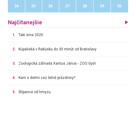
24
25
26
27
28
29
30
Najčítanejšie
1.
Takí sme 2025
2.
Kúpaliská v Rakúsku do 30 minút od Bratislavy
3.
Zoologická záhrada Xantus János - ZOO Győr
4.
Kam s deťmi cez letné prázdniny?
5.
Štípance od hmyzu