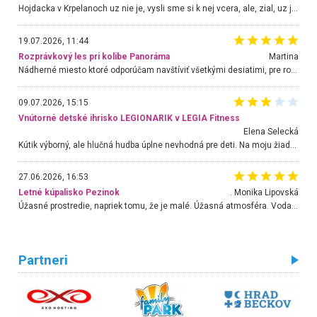
Hojdacka v Krpelanoch uz nie je, vysli sme si k nej vcera, ale, zial, uz je znicena. Ak sem planujete cestu len kvoli hojdacke, mozete si ju usetrit. Krasny vyhlad je tu vsak aj bez hojdacky :-)
19.07.2026, 11:44
Rozprávkový les pri kolibe Panoráma
Martina
Nádherné miesto ktoré odporúčam navštíviť všetkými desiatimi, pre rodiny s deťmi, dôchodcom... Proste a jednoducho ozaj rozprávkový les.. určite ešte prídeme. Odniesli sme si na pamiatku krásne tričká,
09.07.2026, 15:15
Vnútorné detské ihrisko LEGIONARIK v LEGIA Fitness
Elena Selecká
Kútik výborný, ale hlučná hudba úplne nevhodná pre deti. Na moju žiadosť o aspoň sušenie nereagovali.
27.06.2026, 16:53
Letné kúpalisko Pezinok
. Monika Lipovská
Úžasné prostredie, napriek tomu, že je malé. Úžasná atmosféra. Voda fantastická a nádherná. Ľudí je pomerne veľa, ale su mili a ohľaduplní. Je veľmi zaujímavé sledovať, ako dokážu spolu športovať cudzí ľudia a bez ohľadu na vek. Vládne tu pohoda. Vnuka neviem dostať z vody. Ďakujem za krásny deň . Urcite sa sem vrátim. Jediný problém je s parkovaním, ale aj ten sa mi podarilo vyriešiť. Monika Bratislava
Partneri