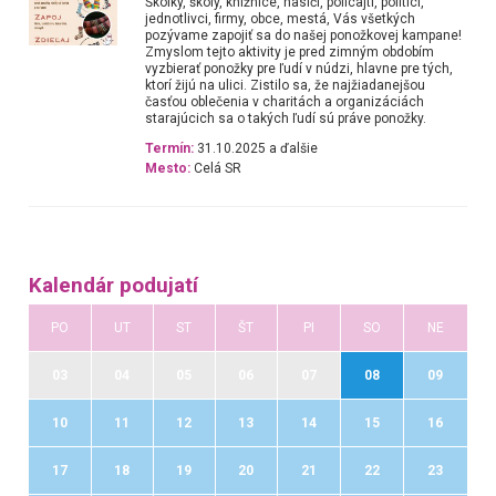
Škôlky, školy, knižnice, hasiči, policajti, politici,
jednotlivci, firmy, obce, mestá, Vás všetkých
pozývame zapojiť sa do našej ponožkovej kampane!
Zmyslom tejto aktivity je pred zimným obdobím
vyzbierať ponožky pre ľudí v núdzi, hlavne pre tých,
ktorí žijú na ulici. Zistilo sa, že najžiadanejšou
časťou oblečenia v charitách a organizáciách
starajúcich sa o takých ľudí sú práve ponožky.
Termín:
31.10.2025 a ďalšie
Mesto:
Celá SR
Kalendár podujatí
PO
UT
ST
ŠT
PI
SO
NE
03
04
05
06
07
08
09
10
11
12
13
14
15
16
17
18
19
20
21
22
23