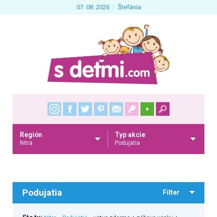
07. 08. 2026
Štefánia
+
Región
Typ akcie
Nitra
Podujatia
Podujatia
Filter