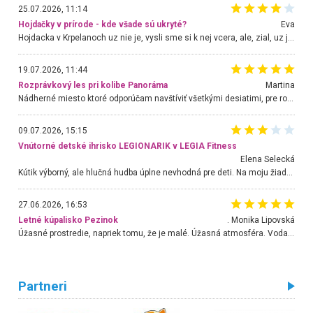
25.07.2026, 11:14
Hojdačky v prírode - kde všade sú ukryté?
Eva
Hojdacka v Krpelanoch uz nie je, vysli sme si k nej vcera, ale, zial, uz je znicena. Ak sem planujete cestu len kvoli hojdacke, mozete si ju usetrit. Krasny vyhlad je tu vsak aj bez hojdacky :-)
19.07.2026, 11:44
Rozprávkový les pri kolibe Panoráma
Martina
Nádherné miesto ktoré odporúčam navštíviť všetkými desiatimi, pre rodiny s deťmi, dôchodcom... Proste a jednoducho ozaj rozprávkový les.. určite ešte prídeme. Odniesli sme si na pamiatku krásne tričká,
09.07.2026, 15:15
Vnútorné detské ihrisko LEGIONARIK v LEGIA Fitness
Elena Selecká
Kútik výborný, ale hlučná hudba úplne nevhodná pre deti. Na moju žiadosť o aspoň sušenie nereagovali.
27.06.2026, 16:53
Letné kúpalisko Pezinok
. Monika Lipovská
Úžasné prostredie, napriek tomu, že je malé. Úžasná atmosféra. Voda fantastická a nádherná. Ľudí je pomerne veľa, ale su mili a ohľaduplní. Je veľmi zaujímavé sledovať, ako dokážu spolu športovať cudzí ľudia a bez ohľadu na vek. Vládne tu pohoda. Vnuka neviem dostať z vody. Ďakujem za krásny deň . Urcite sa sem vrátim. Jediný problém je s parkovaním, ale aj ten sa mi podarilo vyriešiť. Monika Bratislava
Partneri