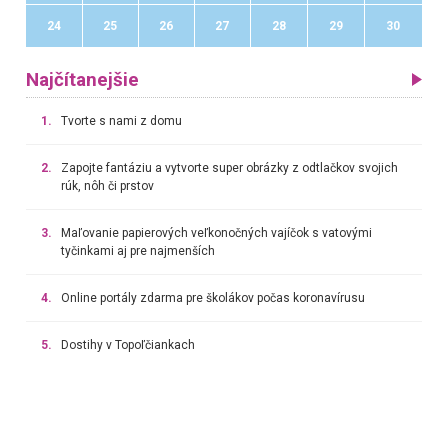
24
25
26
27
28
29
30
Najčítanejšie
1.
Tvorte s nami z domu
2.
Zapojte fantáziu a vytvorte super obrázky z odtlačkov svojich
rúk, nôh či prstov
3.
Maľovanie papierových veľkonočných vajíčok s vatovými
tyčinkami aj pre najmenších
4.
Online portály zdarma pre školákov počas koronavírusu
5.
Dostihy v Topoľčiankach