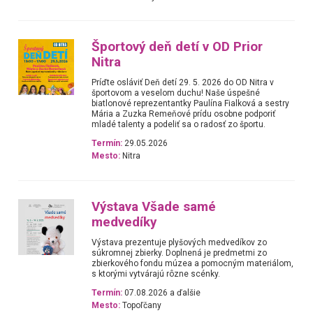
Športový deň detí v OD Prior
Nitra
Príďte osláviť Deň detí 29. 5. 2026 do OD Nitra v
športovom a veselom duchu! Naše úspešné
biatlonové reprezentantky Paulína Fialková a sestry
Mária a Zuzka Remeňové prídu osobne podporiť
mladé talenty a podeliť sa o radosť zo športu.
Termín:
29.05.2026
Mesto:
Nitra
Výstava Všade samé
medvedíky
Výstava prezentuje plyšových medvedíkov zo
súkromnej zbierky. Doplnená je predmetmi zo
zbierkového fondu múzea a pomocným materiálom,
s ktorými vytvárajú rôzne scénky.
Termín:
07.08.2026 a ďalšie
Mesto:
Topoľčany