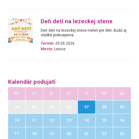
Deň detí na lezeckej stene
Deň detí na lezeckej stene nielen pre deti. Budú aj
sladké prekvapenia.
Termín:
29.05.2026
Mesto:
Levice
Kalendár podujatí
PO
UT
ST
ŠT
PI
SO
NE
03
04
05
06
07
08
09
10
11
12
13
14
15
16
17
18
19
20
21
22
23