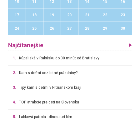
10
11
12
13
14
15
16
17
18
19
20
21
22
23
24
25
26
27
28
29
30
Najčítanejšie
1.
Kúpaliská v Rakúsku do 30 minút od Bratislavy
2.
Kam s deťmi cez letné prázdniny?
3.
Tipy kam s deťmi v Nitrianskom kraji
4.
TOP atrakcie pre deti na Slovensku
5.
Labková patrola - dinosaurí film