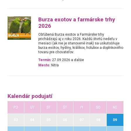
Burza exotov a farmárske trhy
2026
Obľúbená Burza exotov a Farmárske trhy
prichádzajú aj v roku 2026. Každú štvrtú nedeľu v
mesiaci (ak nie je stanovené inak) sa uskutočňuje
burza exotov, hydiny, králikov, holubov a doplnkového
tovaru pre chovateľov.
Termín:
27.09.2026 a ďalšie
Mesto:
Nitra
Kalendár podujatí
PO
UT
ST
ŠT
PI
SO
NE
03
04
05
06
07
08
09