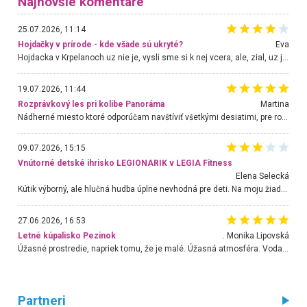
Najnovšie komentáre
25.07.2026, 11:14
Hojdačky v prírode - kde všade sú ukryté?
Eva
Hojdacka v Krpelanoch uz nie je, vysli sme si k nej vcera, ale, zial, uz je znicena. Ak sem planujete cestu len kvoli hojdacke, mozete si ju usetrit. Krasny vyhlad je tu vsak aj bez hojdacky :-)
19.07.2026, 11:44
Rozprávkový les pri kolibe Panoráma
Martina
Nádherné miesto ktoré odporúčam navštíviť všetkými desiatimi, pre rodiny s deťmi, dôchodcom... Proste a jednoducho ozaj rozprávkový les.. určite ešte prídeme. Odniesli sme si na pamiatku krásne tričká,
09.07.2026, 15:15
Vnútorné detské ihrisko LEGIONARIK v LEGIA Fitness
Elena Selecká
Kútik výborný, ale hlučná hudba úplne nevhodná pre deti. Na moju žiadosť o aspoň sušenie nereagovali.
27.06.2026, 16:53
Letné kúpalisko Pezinok
. Monika Lipovská
Úžasné prostredie, napriek tomu, že je malé. Úžasná atmosféra. Voda fantastická a nádherná. Ľudí je pomerne veľa, ale su mili a ohľaduplní. Je veľmi zaujímavé sledovať, ako dokážu spolu športovať cudzí ľudia a bez ohľadu na vek. Vládne tu pohoda. Vnuka neviem dostať z vody. Ďakujem za krásny deň . Urcite sa sem vrátim. Jediný problém je s parkovaním, ale aj ten sa mi podarilo vyriešiť. Monika Bratislava
Partneri