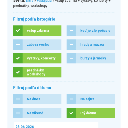
Ste tu:
Nitra
»
Podujatia
» vstup zdarma + výstavy, koncerty +
prednášky, workshopy
Filtruj podľa kategórie
vstup zdarma
keď je zlé počasie
zábava vonku
hrady a múzeá
výstavy, koncerty
burzy a jarmoky
prednášky,
workshopy
Filtruj podľa dátumu
Na dnes
Na zajtra
Na víkend
Iný dátum