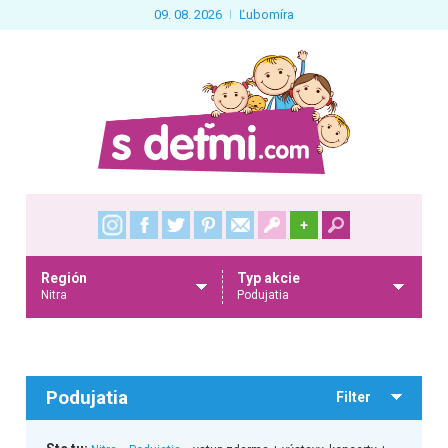
09. 08. 2026
Ľubomíra
+
Región
Typ akcie
Nitra
Podujatia
Podujatia
Filter