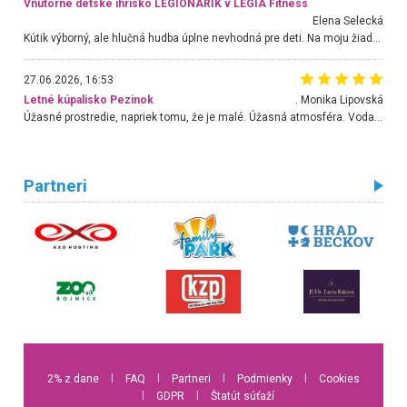
Vnútorné detské ihrisko LEGIONARIK v LEGIA Fitness
Elena Selecká
Kútik výborný, ale hlučná hudba úplne nevhodná pre deti. Na moju žiadosť o aspoň sušenie nereagovali.
27.06.2026, 16:53
Letné kúpalisko Pezinok
. Monika Lipovská
Úžasné prostredie, napriek tomu, že je malé. Úžasná atmosféra. Voda fantastická a nádherná. Ľudí je pomerne veľa, ale su mili a ohľaduplní. Je veľmi zaujímavé sledovať, ako dokážu spolu športovať cudzí ľudia a bez ohľadu na vek. Vládne tu pohoda. Vnuka neviem dostať z vody. Ďakujem za krásny deň . Urcite sa sem vrátim. Jediný problém je s parkovaním, ale aj ten sa mi podarilo vyriešiť. Monika Bratislava
Partneri
2% z dane
l
FAQ
l
Partneri
l
Podmienky
l
Cookies
l
GDPR
l
Štatút súťaží