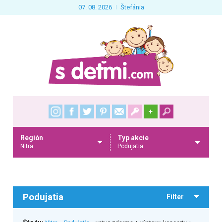
07. 08. 2026
Štefánia
+
Región
Typ akcie
Nitra
Podujatia
Podujatia
Filter