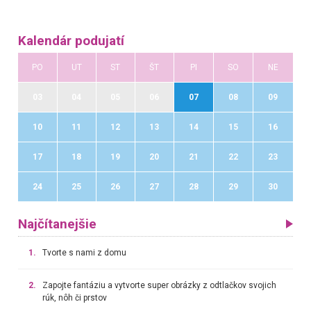
Kalendár podujatí
PO
UT
ST
ŠT
PI
SO
NE
03
04
05
06
07
08
09
10
11
12
13
14
15
16
17
18
19
20
21
22
23
24
25
26
27
28
29
30
Najčítanejšie
1.
Tvorte s nami z domu
2.
Zapojte fantáziu a vytvorte super obrázky z odtlačkov svojich
rúk, nôh či prstov