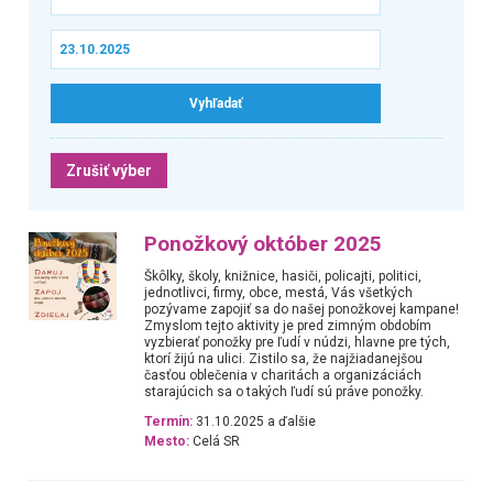
Zrušiť výber
Ponožkový október 2025
Škôlky, školy, knižnice, hasiči, policajti, politici,
jednotlivci, firmy, obce, mestá, Vás všetkých
pozývame zapojiť sa do našej ponožkovej kampane!
Zmyslom tejto aktivity je pred zimným obdobím
vyzbierať ponožky pre ľudí v núdzi, hlavne pre tých,
ktorí žijú na ulici. Zistilo sa, že najžiadanejšou
časťou oblečenia v charitách a organizáciách
starajúcich sa o takých ľudí sú práve ponožky.
Termín:
31.10.2025 a ďalšie
Mesto:
Celá SR