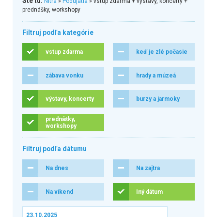
Ste tu:
Nitra
»
Podujatia
» vstup zdarma + výstavy, koncerty +
prednášky, workshopy
Filtruj podľa kategórie
vstup zdarma
keď je zlé počasie
zábava vonku
hrady a múzeá
výstavy, koncerty
burzy a jarmoky
prednášky,
workshopy
Filtruj podľa dátumu
Na dnes
Na zajtra
Na víkend
Iný dátum