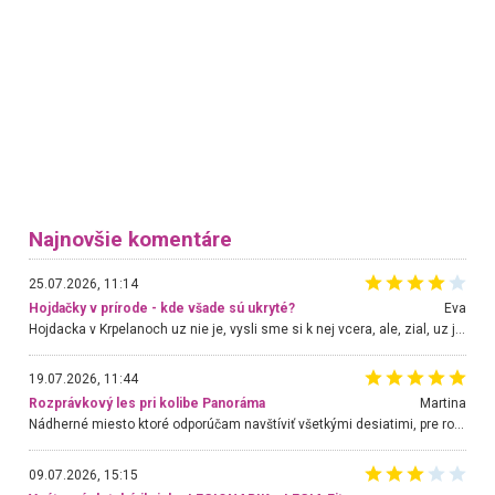
Najnovšie komentáre
25.07.2026, 11:14
Hojdačky v prírode - kde všade sú ukryté?
Eva
Hojdacka v Krpelanoch uz nie je, vysli sme si k nej vcera, ale, zial, uz je znicena. Ak sem planujete cestu len kvoli hojdacke, mozete si ju usetrit. Krasny vyhlad je tu vsak aj bez hojdacky :-)
19.07.2026, 11:44
Rozprávkový les pri kolibe Panoráma
Martina
Nádherné miesto ktoré odporúčam navštíviť všetkými desiatimi, pre rodiny s deťmi, dôchodcom... Proste a jednoducho ozaj rozprávkový les.. určite ešte prídeme. Odniesli sme si na pamiatku krásne tričká,
09.07.2026, 15:15