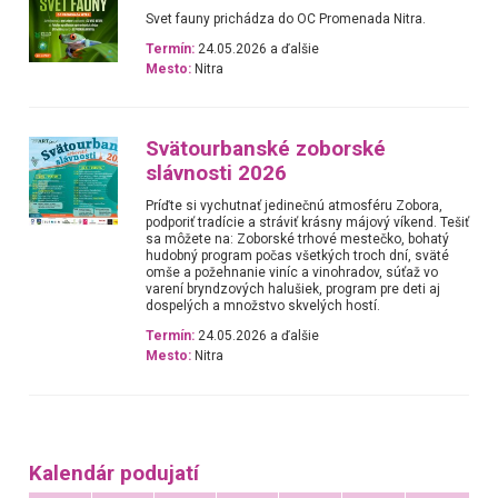
Svet fauny prichádza do OC Promenada Nitra.
Termín:
24.05.2026 a ďalšie
Mesto:
Nitra
Svätourbanské zoborské
slávnosti 2026
Príďte si vychutnať jedinečnú atmosféru Zobora,
podporiť tradície a stráviť krásny májový víkend. Tešiť
sa môžete na: Zoborské trhové mestečko, bohatý
hudobný program počas všetkých troch dní, sväté
omše a požehnanie viníc a vinohradov, súťaž vo
varení bryndzových halušiek, program pre deti aj
dospelých a množstvo skvelých hostí.
Termín:
24.05.2026 a ďalšie
Mesto:
Nitra
Kalendár podujatí