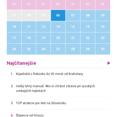
PO
UT
ST
ŠT
PI
SO
NE
03
04
05
06
07
08
09
10
11
12
13
14
15
16
17
18
19
20
21
22
23
24
25
26
27
28
29
30
Najčítanejšie
1.
Kúpaliská v Rakúsku do 30 minút od Bratislavy
2.
Veľký letný manuál: Ako si chrániť zdravie pri vysokých
vonkajších teplotách
3.
TOP atrakcie pre deti na Slovensku
4.
Štípance od hmyzu