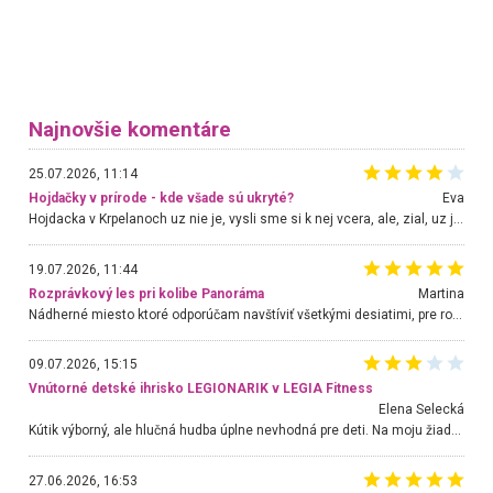
Najnovšie komentáre
25.07.2026, 11:14
Hojdačky v prírode - kde všade sú ukryté?
Eva
Hojdacka v Krpelanoch uz nie je, vysli sme si k nej vcera, ale, zial, uz je znicena. Ak sem planujete cestu len kvoli hojdacke, mozete si ju usetrit. Krasny vyhlad je tu vsak aj bez hojdacky :-)
19.07.2026, 11:44
Rozprávkový les pri kolibe Panoráma
Martina
Nádherné miesto ktoré odporúčam navštíviť všetkými desiatimi, pre rodiny s deťmi, dôchodcom... Proste a jednoducho ozaj rozprávkový les.. určite ešte prídeme. Odniesli sme si na pamiatku krásne tričká,
09.07.2026, 15:15
Vnútorné detské ihrisko LEGIONARIK v LEGIA Fitness
Elena Selecká
Kútik výborný, ale hlučná hudba úplne nevhodná pre deti. Na moju žiadosť o aspoň sušenie nereagovali.
27.06.2026, 16:53