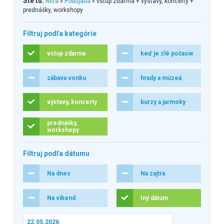
Ste tu:
Nitra
»
Podujatia
» vstup zdarma + výstavy, koncerty +
prednášky, workshopy
Filtruj podľa kategórie
vstup zdarma
keď je zlé počasie
zábava vonku
hrady a múzeá
výstavy, koncerty
burzy a jarmoky
prednášky,
workshopy
Filtruj podľa dátumu
Na dnes
Na zajtra
Na víkend
Iný dátum