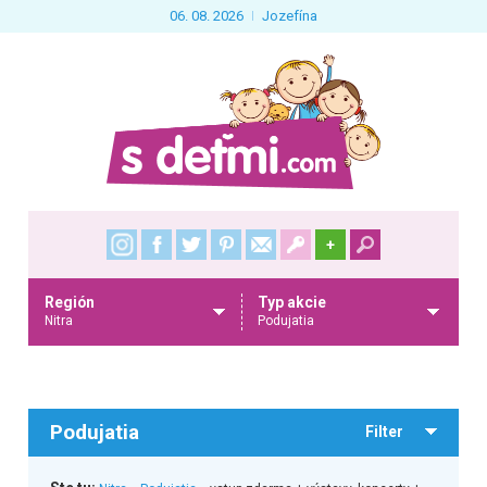
06. 08. 2026
Jozefína
+
Región
Typ akcie
Nitra
Podujatia
Podujatia
Filter