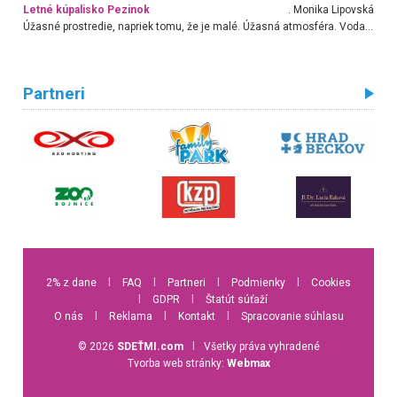
Letné kúpalisko Pezinok
. Monika Lipovská
Úžasné prostredie, napriek tomu, že je malé. Úžasná atmosféra. Voda fantastická a nádherná. Ľudí je pomerne veľa, ale su mili a ohľaduplní. Je veľmi zaujímavé sledovať, ako dokážu spolu športovať cudzí ľudia a bez ohľadu na vek. Vládne tu pohoda. Vnuka neviem dostať z vody. Ďakujem za krásny deň . Urcite sa sem vrátim. Jediný problém je s parkovaním, ale aj ten sa mi podarilo vyriešiť. Monika Bratislava
Partneri
2% z dane
l
FAQ
l
Partneri
l
Podmienky
l
Cookies
l
GDPR
l
Štatút súťaží
O nás
l
Reklama
l
Kontakt
l
Spracovanie súhlasu
© 2026
SDEŤMI.com
l
Všetky práva vyhradené
Tvorba web stránky:
Webmax