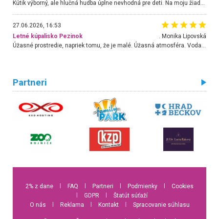
Kútik výborný, ale hlučná hudba úplne nevhodná pre deti. Na moju žiadosť o aspoň sušenie nereagovali.
27.06.2026, 16:53
Letné kúpalisko Pezinok
. Monika Lipovská
Úžasné prostredie, napriek tomu, že je malé. Úžasná atmosféra. Voda fantastická a nádherná. Ľudí je pomerne veľa, ale su mili a ohľaduplní. Je veľmi zaujímavé sledovať, ako dokážu spolu športovať cudzí ľudia a bez ohľadu na vek. Vládne tu pohoda. Vnuka neviem dostať z vody. Ďakujem za krásny deň . Urcite sa sem vrátim. Jediný problém je s parkovaním, ale aj ten sa mi podarilo vyriešiť. Monika Bratislava
Partneri
2% z dane
l
FAQ
l
Partneri
l
Podmienky
l
Cookies
l
GDPR
l
Štatút súťaží
O nás
l
Reklama
l
Kontakt
l
Spracovanie súhlasu