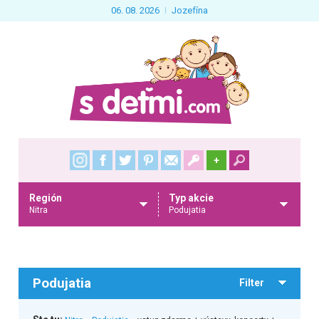
06. 08. 2026
Jozefína
+
Región
Typ akcie
Nitra
Podujatia
Podujatia
Filter