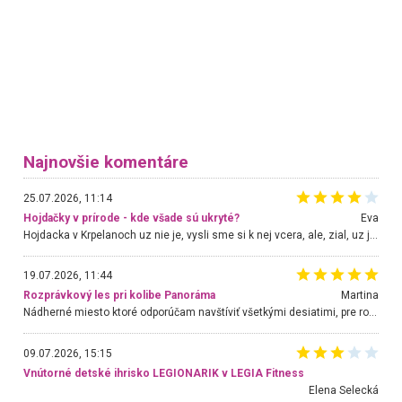
Najnovšie komentáre
25.07.2026, 11:14
Hojdačky v prírode - kde všade sú ukryté?
Eva
Hojdacka v Krpelanoch uz nie je, vysli sme si k nej vcera, ale, zial, uz je znicena. Ak sem planujete cestu len kvoli hojdacke, mozete si ju usetrit. Krasny vyhlad je tu vsak aj bez hojdacky :-)
19.07.2026, 11:44
Rozprávkový les pri kolibe Panoráma
Martina
Nádherné miesto ktoré odporúčam navštíviť všetkými desiatimi, pre rodiny s deťmi, dôchodcom... Proste a jednoducho ozaj rozprávkový les.. určite ešte prídeme. Odniesli sme si na pamiatku krásne tričká,
09.07.2026, 15:15
Vnútorné detské ihrisko LEGIONARIK v LEGIA Fitness
Elena Selecká