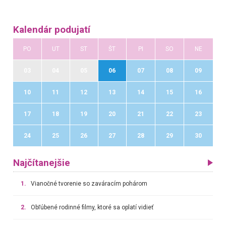
Kalendár podujatí
PO
UT
ST
ŠT
PI
SO
NE
03
04
05
06
07
08
09
10
11
12
13
14
15
16
17
18
19
20
21
22
23
24
25
26
27
28
29
30
Najčítanejšie
1.
Vianočné tvorenie so zaváracím pohárom
2.
Obľúbené rodinné filmy, ktoré sa oplatí vidieť