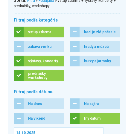
Ste tu:
Nitra
»
Podujatia
» vstup zdarma + výstavy, koncerty +
prednášky, workshopy
Filtruj podľa kategórie
vstup zdarma
keď je zlé počasie
zábava vonku
hrady a múzeá
výstavy, koncerty
burzy a jarmoky
prednášky,
workshopy
Filtruj podľa dátumu
Na dnes
Na zajtra
Na víkend
Iný dátum