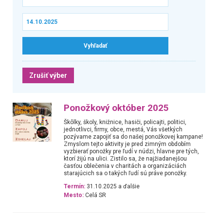
Zrušiť výber
Ponožkový október 2025
Škôlky, školy, knižnice, hasiči, policajti, politici,
jednotlivci, firmy, obce, mestá, Vás všetkých
pozývame zapojiť sa do našej ponožkovej kampane!
Zmyslom tejto aktivity je pred zimným obdobím
vyzbierať ponožky pre ľudí v núdzi, hlavne pre tých,
ktorí žijú na ulici. Zistilo sa, že najžiadanejšou
časťou oblečenia v charitách a organizáciách
starajúcich sa o takých ľudí sú práve ponožky.
Termín:
31.10.2025 a ďalšie
Mesto:
Celá SR