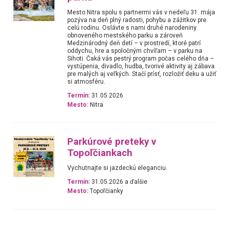
Mesto Nitra spolu s partnermi vás v nedeľu 31. mája
pozýva na deň plný radosti, pohybu a zážitkov pre
celú rodinu. Oslávte s nami druhé narodeniny
obnoveného mestského parku a zároveň
Medzinárodný deň detí – v prostredí, ktoré patrí
oddychu, hre a spoločným chvíľam – v parku na
Sihoti. Čaká vás pestrý program počas celého dňa –
vystúpenia, divadlo, hudba, tvorivé aktivity aj zábava
pre malých aj veľkých. Stačí prísť, rozložiť deku a užiť
si atmosféru.
Termín:
31.05.2026
Mesto:
Nitra
Parkúrové preteky v
Topoľčiankach
Vychutnajte si jazdeckú eleganciu.
Termín:
31.05.2026 a ďalšie
Mesto:
Topoľčianky