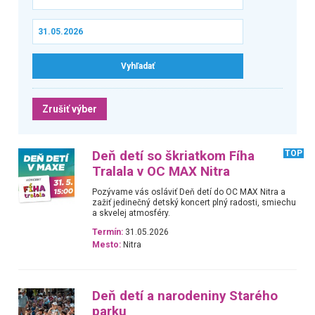
Zrušiť výber
Deň detí so škriatkom Fíha
TOP
Tralala v OC MAX Nitra
Pozývame vás osláviť Deň detí do OC MAX Nitra a
zažiť jedinečný detský koncert plný radosti, smiechu
a skvelej atmosféry.
Termín:
31.05.2026
Mesto:
Nitra
Deň detí a narodeniny Starého
parku