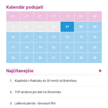
Kalendár podujatí
PO
UT
ST
ŠT
PI
SO
NE
03
04
05
06
07
08
09
10
11
12
13
14
15
16
17
18
19
20
21
22
23
24
25
26
27
28
29
30
Najčítanejšie
1.
Kúpaliská v Rakúsku do 30 minút od Bratislavy
2.
TOP atrakcie pre deti na Slovensku
3.
Labková patrola - dinosaurí film