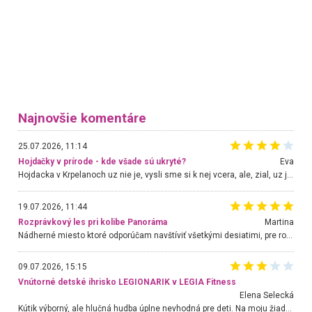
Najnovšie komentáre
25.07.2026, 11:14
Hojdačky v prírode - kde všade sú ukryté?
Eva
Hojdacka v Krpelanoch uz nie je, vysli sme si k nej vcera, ale, zial, uz je znicena. Ak sem planujete cestu len kvoli hojdacke, mozete si ju usetrit. Krasny vyhlad je tu vsak aj bez hojdacky :-)
19.07.2026, 11:44
Rozprávkový les pri kolibe Panoráma
Martina
Nádherné miesto ktoré odporúčam navštíviť všetkými desiatimi, pre rodiny s deťmi, dôchodcom... Proste a jednoducho ozaj rozprávkový les.. určite ešte prídeme. Odniesli sme si na pamiatku krásne tričká,
09.07.2026, 15:15
Vnútorné detské ihrisko LEGIONARIK v LEGIA Fitness
Elena Selecká
Kútik výborný, ale hlučná hudba úplne nevhodná pre deti. Na moju žiadosť o aspoň sušenie nereagovali.