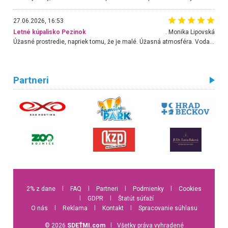
27.06.2026, 16:53
Letné kúpalisko Pezinok
. Monika Lipovská
Úžasné prostredie, napriek tomu, že je malé. Úžasná atmosféra. Voda fantastická a nádherná. Ľudí je pomerne veľa, ale su mili a ohľaduplní. Je veľmi zaujímavé sledovať, ako dokážu spolu športovať cudzí ľudia a bez ohľadu na vek. Vládne tu pohoda. Vnuka neviem dostať z vody. Ďakujem za krásny deň . Urcite sa sem vrátim. Jediný problém je s parkovaním, ale aj ten sa mi podarilo vyriešiť. Monika Bratislava
Partneri
2% z dane
l
FAQ
l
Partneri
l
Podmienky
l
Cookies
l
GDPR
l
Štatút súťaží
O nás
l
Reklama
l
Kontakt
l
Spracovanie súhlasu
© 2026
SDEŤMI.com
l
Všetky práva vyhradené