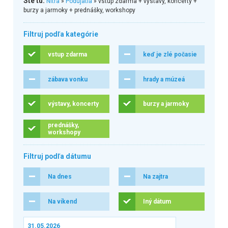
Ste tu:
Nitra
»
Podujatia
» vstup zdarma + výstavy, koncerty +
burzy a jarmoky + prednášky, workshopy
Filtruj podľa kategórie
vstup zdarma
keď je zlé počasie
zábava vonku
hrady a múzeá
výstavy, koncerty
burzy a jarmoky
prednášky,
workshopy
Filtruj podľa dátumu
Na dnes
Na zajtra
Na víkend
Iný dátum