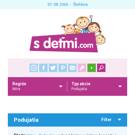
07. 08. 2026
Štefánia
+
Región
Typ akcie
Nitra
Podujatia
Podujatia
Filter