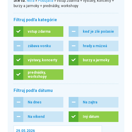
Ste tu:
Nitra
»
Podujatia
» vstup zdarma + výstavy, koncerty +
burzy a jarmoky + prednášky, workshopy
Filtruj podľa kategórie
vstup zdarma
keď je zlé počasie
zábava vonku
hrady a múzeá
výstavy, koncerty
burzy a jarmoky
prednášky,
workshopy
Filtruj podľa dátumu
Na dnes
Na zajtra
Na víkend
Iný dátum