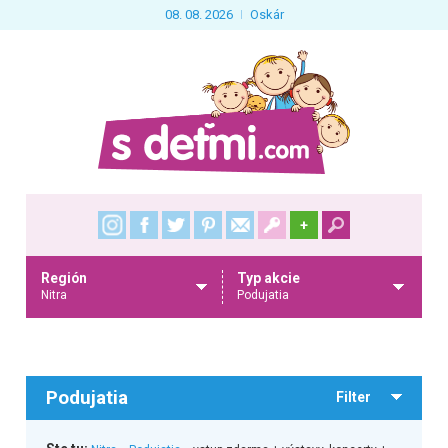
08. 08. 2026
Oskár
+
Región
Typ akcie
Nitra
Podujatia
Podujatia
Filter