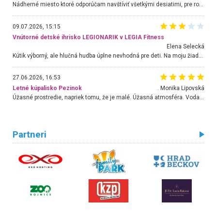
Nádherné miesto ktoré odporúčam navštíviť všetkými desiatimi, pre rodiny s deťmi, dôchodcom... Proste a jednoducho ozaj rozprávkový les.. určite ešte prídeme. Odniesli sme si na pamiatku krásne tričká,
09.07.2026, 15:15
Vnútorné detské ihrisko LEGIONARIK v LEGIA Fitness
Elena Selecká
Kútik výborný, ale hlučná hudba úplne nevhodná pre deti. Na moju žiadosť o aspoň sušenie nereagovali.
27.06.2026, 16:53
Letné kúpalisko Pezinok
. Monika Lipovská
Úžasné prostredie, napriek tomu, že je malé. Úžasná atmosféra. Voda fantastická a nádherná. Ľudí je pomerne veľa, ale su mili a ohľaduplní. Je veľmi zaujímavé sledovať, ako dokážu spolu športovať cudzí ľudia a bez ohľadu na vek. Vládne tu pohoda. Vnuka neviem dostať z vody. Ďakujem za krásny deň . Urcite sa sem vrátim. Jediný problém je s parkovaním, ale aj ten sa mi podarilo vyriešiť. Monika Bratislava
Partneri