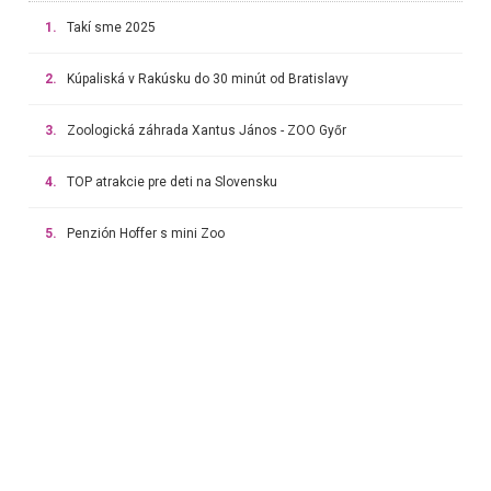
1.
Takí sme 2025
2.
Kúpaliská v Rakúsku do 30 minút od Bratislavy
3.
Zoologická záhrada Xantus János - ZOO Győr
4.
TOP atrakcie pre deti na Slovensku
5.
Penzión Hoffer s mini Zoo