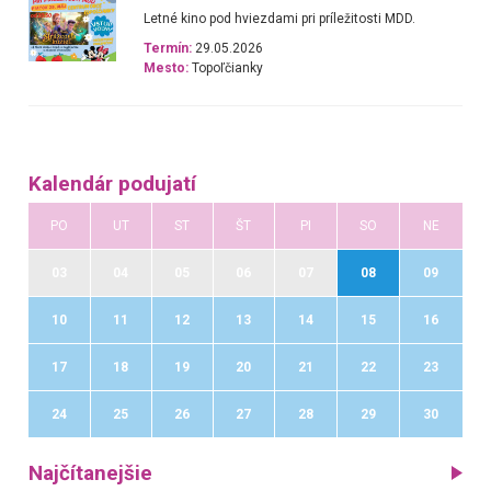
Letné kino pod hviezdami pri príležitosti MDD.
Termín:
29.05.2026
Mesto:
Topoľčianky
Kalendár podujatí
PO
UT
ST
ŠT
PI
SO
NE
03
04
05
06
07
08
09
10
11
12
13
14
15
16
17
18
19
20
21
22
23
24
25
26
27
28
29
30
Najčítanejšie