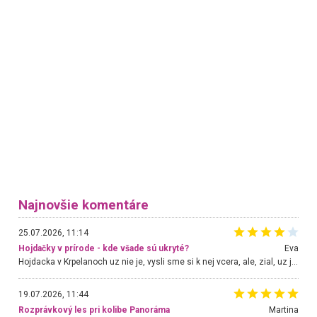
Najnovšie komentáre
25.07.2026, 11:14
Hojdačky v prírode - kde všade sú ukryté?
Eva
Hojdacka v Krpelanoch uz nie je, vysli sme si k nej vcera, ale, zial, uz je znicena. Ak sem planujete cestu len kvoli hojdacke, mozete si ju usetrit. Krasny vyhlad je tu vsak aj bez hojdacky :-)
19.07.2026, 11:44
Rozprávkový les pri kolibe Panoráma
Martina