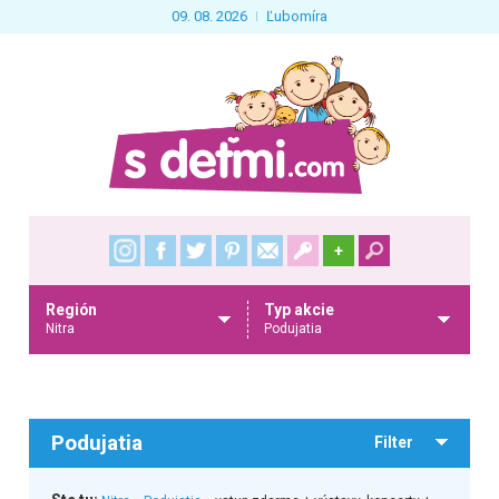
09. 08. 2026
Ľubomíra
+
Región
Typ akcie
Nitra
Podujatia
Podujatia
Filter