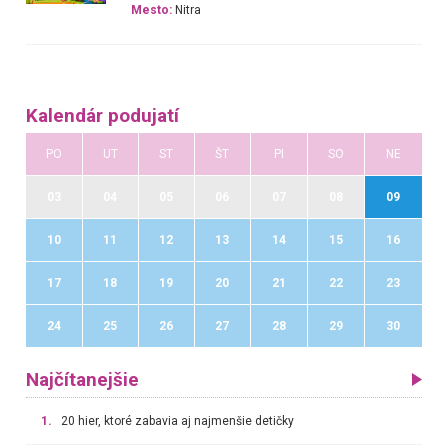
Mesto:
Nitra
Kalendár podujatí
PO
UT
ST
ŠT
PI
SO
NE
03
04
05
06
07
08
09
10
11
12
13
14
15
16
17
18
19
20
21
22
23
24
25
26
27
28
29
30
Najčítanejšie
1.
20 hier, ktoré zabavia aj najmenšie detičky