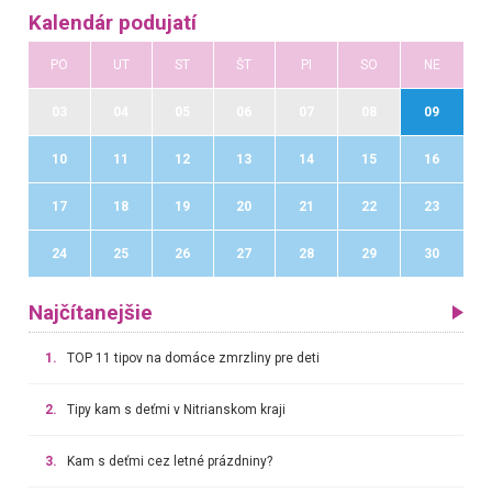
Kalendár podujatí
PO
UT
ST
ŠT
PI
SO
NE
03
04
05
06
07
08
09
10
11
12
13
14
15
16
17
18
19
20
21
22
23
24
25
26
27
28
29
30
Najčítanejšie
1.
TOP 11 tipov na domáce zmrzliny pre deti
2.
Tipy kam s deťmi v Nitrianskom kraji
3.
Kam s deťmi cez letné prázdniny?