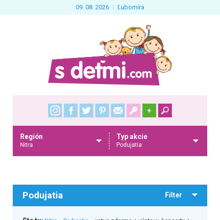
09. 08. 2026
Ľubomíra
+
Región
Typ akcie
Nitra
Podujatia
Podujatia
Filter