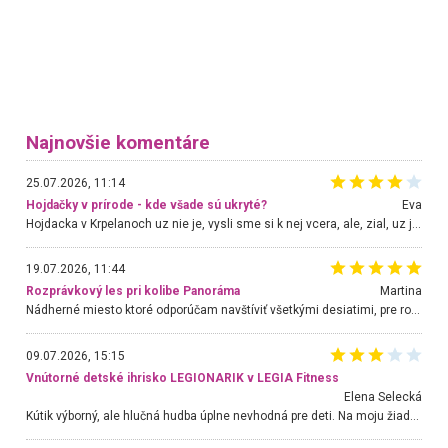
Najnovšie komentáre
25.07.2026, 11:14
Hojdačky v prírode - kde všade sú ukryté?
Eva
Hojdacka v Krpelanoch uz nie je, vysli sme si k nej vcera, ale, zial, uz je znicena. Ak sem planujete cestu len kvoli hojdacke, mozete si ju usetrit. Krasny vyhlad je tu vsak aj bez hojdacky :-)
19.07.2026, 11:44
Rozprávkový les pri kolibe Panoráma
Martina
Nádherné miesto ktoré odporúčam navštíviť všetkými desiatimi, pre rodiny s deťmi, dôchodcom... Proste a jednoducho ozaj rozprávkový les.. určite ešte prídeme. Odniesli sme si na pamiatku krásne tričká,
09.07.2026, 15:15
Vnútorné detské ihrisko LEGIONARIK v LEGIA Fitness
Elena Selecká
Kútik výborný, ale hlučná hudba úplne nevhodná pre deti. Na moju žiadosť o aspoň sušenie nereagovali.