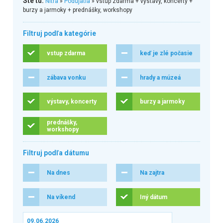
Ste tu:
Nitra
»
Podujatia
» vstup zdarma + výstavy, koncerty +
burzy a jarmoky + prednášky, workshopy
Filtruj podľa kategórie
vstup zdarma
keď je zlé počasie
zábava vonku
hrady a múzeá
výstavy, koncerty
burzy a jarmoky
prednášky,
workshopy
Filtruj podľa dátumu
Na dnes
Na zajtra
Na víkend
Iný dátum