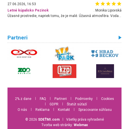
27.06.2026, 16:53
Letné kúpalisko Pezinok
. Monika Lipovská
Úžasné prostredie, napriek tomu, že je malé. Úžasná atmosféra. Voda fantastická a nádherná. Ľudí je pomerne veľa, ale su mili a ohľaduplní. Je veľmi zaujímavé sledovať, ako dokážu spolu športovať cudzí ľudia a bez ohľadu na vek. Vládne tu pohoda. Vnuka neviem dostať z vody. Ďakujem za krásny deň . Urcite sa sem vrátim. Jediný problém je s parkovaním, ale aj ten sa mi podarilo vyriešiť. Monika Bratislava
Partneri
2% z dane
l
FAQ
l
Partneri
l
Podmienky
l
Cookies
l
GDPR
l
Štatút súťaží
O nás
l
Reklama
l
Kontakt
l
Spracovanie súhlasu
© 2026
SDEŤMI.com
l
Všetky práva vyhradené
Tvorba web stránky:
Webmax