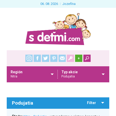
06. 08. 2026
Jozefína
+
Región
Typ akcie
Nitra
Podujatia
Podujatia
Filter