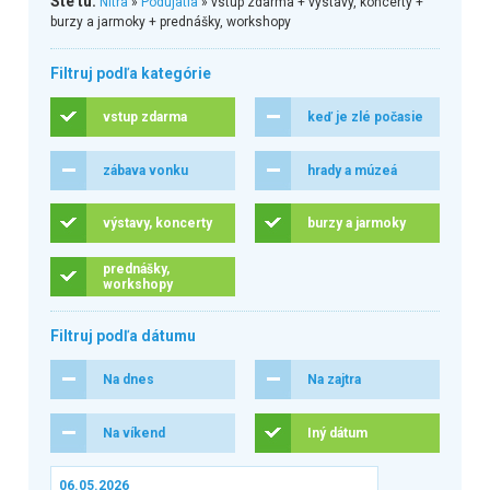
Ste tu:
Nitra
»
Podujatia
» vstup zdarma + výstavy, koncerty +
burzy a jarmoky + prednášky, workshopy
Filtruj podľa kategórie
vstup zdarma
keď je zlé počasie
zábava vonku
hrady a múzeá
výstavy, koncerty
burzy a jarmoky
prednášky,
workshopy
Filtruj podľa dátumu
Na dnes
Na zajtra
Na víkend
Iný dátum