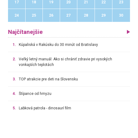
17
18
19
20
21
22
23
24
25
26
27
28
29
30
Najčítanejšie
1.
Kúpaliská v Rakúsku do 30 minút od Bratislavy
2.
Veľký letný manuál: Ako si chrániť zdravie pri vysokých
vonkajších teplotách
3.
TOP atrakcie pre deti na Slovensku
4.
Štípance od hmyzu
5.
Labková patrola - dinosaurí film