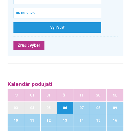
Zrušiť výber
Kalendár podujatí
PO
UT
ST
ŠT
PI
SO
NE
03
04
05
06
07
08
09
10
11
12
13
14
15
16