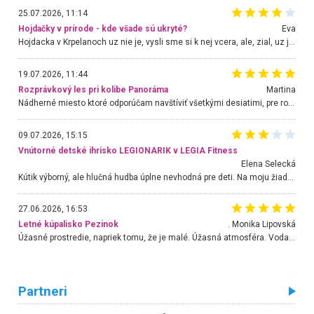
25.07.2026, 11:14
Hojdačky v prírode - kde všade sú ukryté?
Eva
Hojdacka v Krpelanoch uz nie je, vysli sme si k nej vcera, ale, zial, uz je znicena. Ak sem planujete cestu len kvoli hojdacke, mozete si ju usetrit. Krasny vyhlad je tu vsak aj bez hojdacky :-)
19.07.2026, 11:44
Rozprávkový les pri kolibe Panoráma
Martina
Nádherné miesto ktoré odporúčam navštíviť všetkými desiatimi, pre rodiny s deťmi, dôchodcom... Proste a jednoducho ozaj rozprávkový les.. určite ešte prídeme. Odniesli sme si na pamiatku krásne tričká,
09.07.2026, 15:15
Vnútorné detské ihrisko LEGIONARIK v LEGIA Fitness
Elena Selecká
Kútik výborný, ale hlučná hudba úplne nevhodná pre deti. Na moju žiadosť o aspoň sušenie nereagovali.
27.06.2026, 16:53
Letné kúpalisko Pezinok
. Monika Lipovská
Úžasné prostredie, napriek tomu, že je malé. Úžasná atmosféra. Voda fantastická a nádherná. Ľudí je pomerne veľa, ale su mili a ohľaduplní. Je veľmi zaujímavé sledovať, ako dokážu spolu športovať cudzí ľudia a bez ohľadu na vek. Vládne tu pohoda. Vnuka neviem dostať z vody. Ďakujem za krásny deň . Urcite sa sem vrátim. Jediný problém je s parkovaním, ale aj ten sa mi podarilo vyriešiť. Monika Bratislava
Partneri