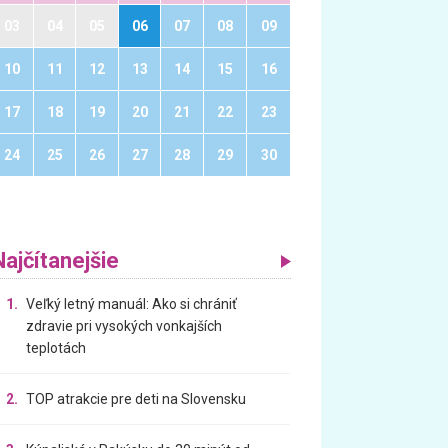
03
04
05
06
07
08
09
10
11
12
13
14
15
16
17
18
19
20
21
22
23
24
25
26
27
28
29
30
Najčítanejšie
1.
Veľký letný manuál: Ako si chrániť
zdravie pri vysokých vonkajších
teplotách
2.
TOP atrakcie pre deti na Slovensku