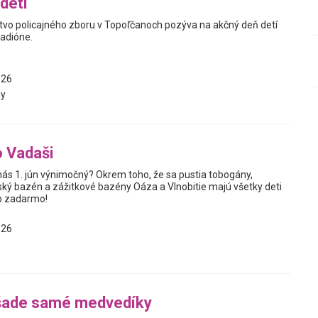
detí
stvo policajného zboru v Topoľčanoch pozýva na akčný deň detí
adióne.
026
y
o Vadaši
 nás 1. jún výnimočný? Okrem toho, že sa pustia tobogány,
ský bazén a zážitkové bazény Oáza a Vlnobitie majú všetky deti
p zadarmo!
026
šade samé medvedíky