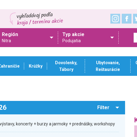
Región
Typ akcie
Nitra
Podujatia
Dovolenky,
Ubytovanie,
Zahraničie
Krúžky
Tábory
Reštaurácie
026
Filter
výstavy, koncerty + burzy a jarmoky + prednášky, workshopy