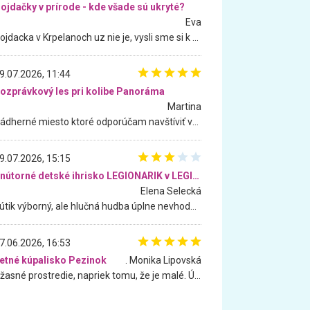
ojdačky v prírode - kde všade sú ukryté?
Eva
Hojdacka v Krpelanoch uz nie je, vysli sme si k nej vcera, ale, zial, uz je znicena. Ak sem planujete cestu len kvoli hojdacke, mozete si ju usetrit. Krasny vyhlad je tu vsak aj bez hojdacky :-)
9.07.2026, 11:44
ozprávkový les pri kolibe Panoráma
Martina
Nádherné miesto ktoré odporúčam navštíviť všetkými desiatimi, pre rodiny s deťmi, dôchodcom... Proste a jednoducho ozaj rozprávkový les.. určite ešte prídeme. Odniesli sme si na pamiatku krásne tričká,
9.07.2026, 15:15
Vnútorné detské ihrisko LEGIONARIK v LEGIA Fitness
Elena Selecká
Kútik výborný, ale hlučná hudba úplne nevhodná pre deti. Na moju žiadosť o aspoň sušenie nereagovali.
7.06.2026, 16:53
etné kúpalisko Pezinok
. Monika Lipovská
Úžasné prostredie, napriek tomu, že je malé. Úžasná atmosféra. Voda fantastická a nádherná. Ľudí je pomerne veľa, ale su mili a ohľaduplní. Je veľmi zaujímavé sledovať, ako dokážu spolu športovať cudzí ľudia a bez ohľadu na vek. Vládne tu pohoda. Vnuka neviem dostať z vody. Ďakujem za krásny deň . Urcite sa sem vrátim. Jediný problém je s parkovaním, ale aj ten sa mi podarilo vyriešiť. Monika Bratislava