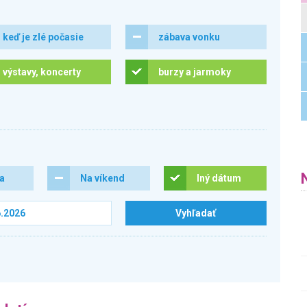
keď je zlé počasie
zábava vonku
výstavy, koncerty
burzy a jarmoky
ra
Na víkend
Iný dátum