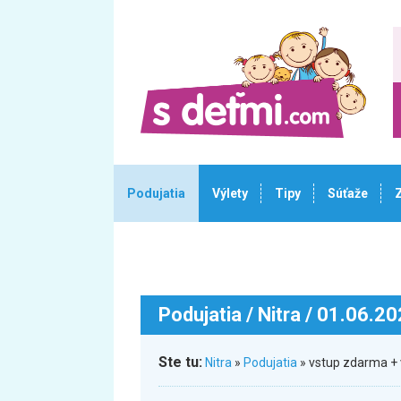
Podujatia
Výlety
Tipy
Súťaže
Podujatia
/ Nitra / 01.06.2
Ste tu:
Nitra
»
Podujatia
» vstup zdarma + 