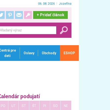
06. 08. 2026
Jozefína
+
Pridať článok
Centrá pre
Oslavy
Obchody
ESHOP
deti
Kalendár podujatí
PO
UT
ST
ŠT
PI
SO
NE