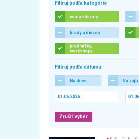
Filtruj podľa kategórie
vstup zdarma
hrady a múzeá
prednášky,
workshopy
Filtruj podľa dátumu
Na dnes
Na zajt
Zrušiť výber