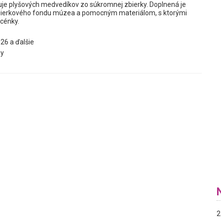
je plyšových medvedíkov zo súkromnej zbierky. Doplnená je
ierkového fondu múzea a pomocným materiálom, s ktorými
scénky.
26 a ďalšie
y
2