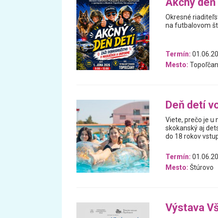
Akčný deň 
Okresné riaditeľ
na futbalovom št
Termín:
01.06.2
Mesto:
Topoľčan
Deň detí v
Viete, prečo je u
skokanský aj det
do 18 rokov vstu
Termín:
01.06.2
Mesto:
Štúrovo
Výstava V