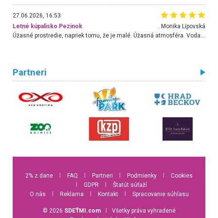
27.06.2026, 16:53
Letné kúpalisko Pezinok
. Monika Lipovská
Úžasné prostredie, napriek tomu, že je malé. Úžasná atmosféra. Voda fantastická a nádherná. Ľudí je pomerne veľa, ale su mili a ohľaduplní. Je veľmi zaujímavé sledovať, ako dokážu spolu športovať cudzí ľudia a bez ohľadu na vek. Vládne tu pohoda. Vnuka neviem dostať z vody. Ďakujem za krásny deň . Urcite sa sem vrátim. Jediný problém je s parkovaním, ale aj ten sa mi podarilo vyriešiť. Monika Bratislava
Partneri
2% z dane
l
FAQ
l
Partneri
l
Podmienky
l
Cookies
l
GDPR
l
Štatút súťaží
O nás
l
Reklama
l
Kontakt
l
Spracovanie súhlasu
© 2026
SDEŤMI.com
l
Všetky práva vyhradené