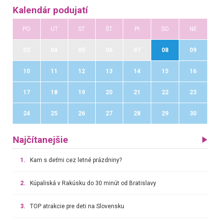
Kalendár podujatí
PO
UT
ST
ŠT
PI
SO
NE
03
04
05
06
07
08
09
10
11
12
13
14
15
16
17
18
19
20
21
22
23
24
25
26
27
28
29
30
Najčítanejšie
1.
Kam s deťmi cez letné prázdniny?
2.
Kúpaliská v Rakúsku do 30 minút od Bratislavy
3.
TOP atrakcie pre deti na Slovensku