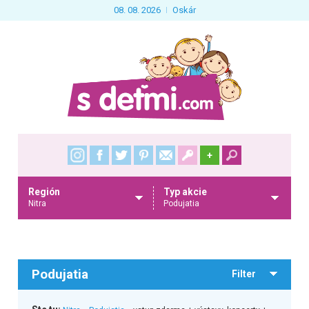
08. 08. 2026
Oskár
+
Región
Typ akcie
Nitra
Podujatia
Podujatia
Filter