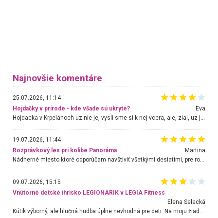
Najnovšie komentáre
25.07.2026, 11:14
Hojdačky v prírode - kde všade sú ukryté?
Eva
Hojdacka v Krpelanoch uz nie je, vysli sme si k nej vcera, ale, zial, uz je znicena. Ak sem planujete cestu len kvoli hojdacke, mozete si ju usetrit. Krasny vyhlad je tu vsak aj bez hojdacky :-)
19.07.2026, 11:44
Rozprávkový les pri kolibe Panoráma
Martina
Nádherné miesto ktoré odporúčam navštíviť všetkými desiatimi, pre rodiny s deťmi, dôchodcom... Proste a jednoducho ozaj rozprávkový les.. určite ešte prídeme. Odniesli sme si na pamiatku krásne tričká,
09.07.2026, 15:15
Vnútorné detské ihrisko LEGIONARIK v LEGIA Fitness
Elena Selecká
Kútik výborný, ale hlučná hudba úplne nevhodná pre deti. Na moju žiadosť o aspoň sušenie nereagovali.