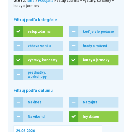
Ste tu:
Nitra
»
Podujatia
» vstup zdarma + výstavy, koncerty +
burzy a jarmoky
Filtruj podľa kategórie
vstup zdarma
keď je zlé počasie
zábava vonku
hrady a múzeá
výstavy, koncerty
burzy a jarmoky
prednášky,
workshopy
Filtruj podľa dátumu
Na dnes
Na zajtra
Na víkend
Iný dátum