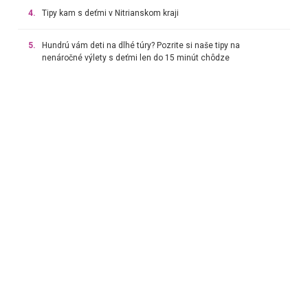
4.
Tipy kam s deťmi v Nitrianskom kraji
5.
Hundrú vám deti na dlhé túry? Pozrite si naše tipy na
nenáročné výlety s deťmi len do 15 minút chôdze