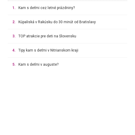
1.
Kam s deťmi cez letné prázdniny?
2.
Kúpaliská v Rakúsku do 30 minút od Bratislavy
3.
TOP atrakcie pre deti na Slovensku
4.
Tipy kam s deťmi v Nitrianskom kraji
5.
Kam s deťmi v auguste?