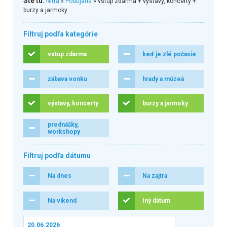
Ste tu:
Nitra
»
Podujatia
» vstup zdarma + výstavy, koncerty +
burzy a jarmoky
Filtruj podľa kategórie
vstup zdarma
keď je zlé počasie
zábava vonku
hrady a múzeá
výstavy, koncerty
burzy a jarmoky
prednášky,
workshopy
Filtruj podľa dátumu
Na dnes
Na zajtra
Na víkend
Iný dátum