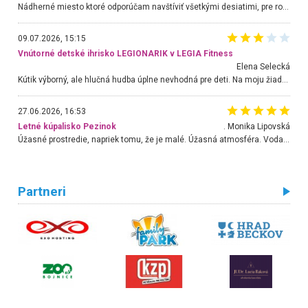
Nádherné miesto ktoré odporúčam navštíviť všetkými desiatimi, pre rodiny s deťmi, dôchodcom... Proste a jednoducho ozaj rozprávkový les.. určite ešte prídeme. Odniesli sme si na pamiatku krásne tričká,
09.07.2026, 15:15
Vnútorné detské ihrisko LEGIONARIK v LEGIA Fitness
Elena Selecká
Kútik výborný, ale hlučná hudba úplne nevhodná pre deti. Na moju žiadosť o aspoň sušenie nereagovali.
27.06.2026, 16:53
Letné kúpalisko Pezinok
. Monika Lipovská
Úžasné prostredie, napriek tomu, že je malé. Úžasná atmosféra. Voda fantastická a nádherná. Ľudí je pomerne veľa, ale su mili a ohľaduplní. Je veľmi zaujímavé sledovať, ako dokážu spolu športovať cudzí ľudia a bez ohľadu na vek. Vládne tu pohoda. Vnuka neviem dostať z vody. Ďakujem za krásny deň . Urcite sa sem vrátim. Jediný problém je s parkovaním, ale aj ten sa mi podarilo vyriešiť. Monika Bratislava
Partneri