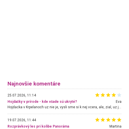
Najnovšie komentáre
25.07.2026, 11:14
Hojdačky v prírode - kde všade sú ukryté?
Eva
Hojdacka v Krpelanoch uz nie je, vysli sme si k nej vcera, ale, zial, uz je znicena. Ak sem planujete cestu len kvoli hojdacke, mozete si ju usetrit. Krasny vyhlad je tu vsak aj bez hojdacky :-)
19.07.2026, 11:44
Rozprávkový les pri kolibe Panoráma
Martina