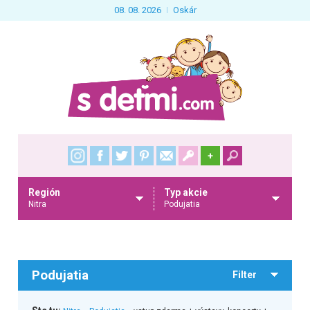
08. 08. 2026
Oskár
+
Región
Typ akcie
Nitra
Podujatia
Podujatia
Filter