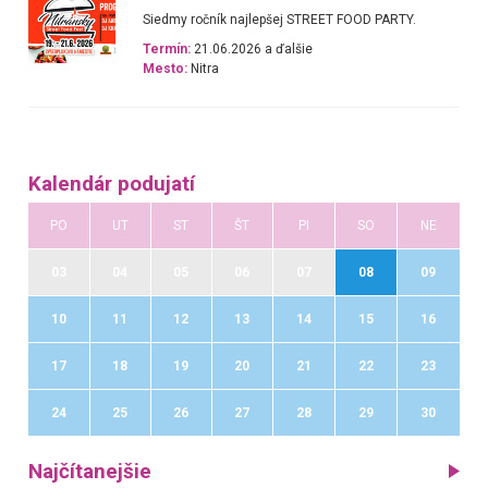
Siedmy ročník najlepšej STREET FOOD PARTY.
Termín:
21.06.2026 a ďalšie
Mesto:
Nitra
Kalendár podujatí
PO
UT
ST
ŠT
PI
SO
NE
03
04
05
06
07
08
09
10
11
12
13
14
15
16
17
18
19
20
21
22
23
24
25
26
27
28
29
30
Najčítanejšie