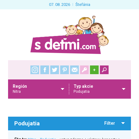
07. 08. 2026
Štefánia
+
Región
Typ akcie
Nitra
Podujatia
Podujatia
Filter