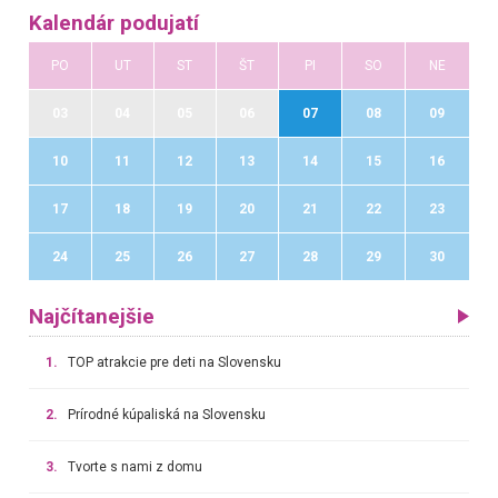
Kalendár podujatí
PO
UT
ST
ŠT
PI
SO
NE
03
04
05
06
07
08
09
10
11
12
13
14
15
16
17
18
19
20
21
22
23
24
25
26
27
28
29
30
Najčítanejšie
1.
TOP atrakcie pre deti na Slovensku
2.
Prírodné kúpaliská na Slovensku
3.
Tvorte s nami z domu