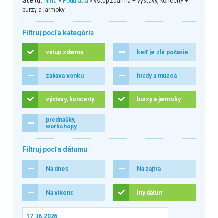
Ste tu:
Nitra
»
Podujatia
» vstup zdarma + výstavy, koncerty +
burzy a jarmoky
Filtruj podľa kategórie
vstup zdarma
keď je zlé počasie
zábava vonku
hrady a múzeá
výstavy, koncerty
burzy a jarmoky
prednášky,
workshopy
Filtruj podľa dátumu
Na dnes
Na zajtra
Na víkend
Iný dátum