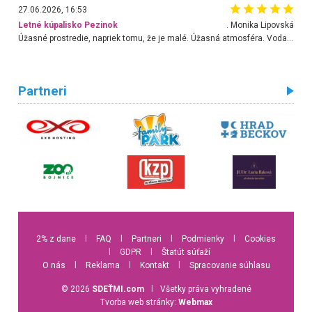
27.06.2026, 16:53
Letné kúpalisko Pezinok
. Monika Lipovská
Úžasné prostredie, napriek tomu, že je malé. Úžasná atmosféra. Voda fantastická a nádherná. Ľudí je pomerne veľa, ale su mili a ohľaduplní. Je veľmi zaujímavé sledovať, ako dokážu spolu športovať cudzí ľudia a bez ohľadu na vek. Vládne tu pohoda. Vnuka neviem dostať z vody. Ďakujem za krásny deň . Urcite sa sem vrátim. Jediný problém je s parkovaním, ale aj ten sa mi podarilo vyriešiť. Monika Bratislava
Partneri
2% z dane
l
FAQ
l
Partneri
l
Podmienky
l
Cookies
l
GDPR
l
Štatút súťaží
O nás
l
Reklama
l
Kontakt
l
Spracovanie súhlasu
© 2026
SDEŤMI.com
l
Všetky práva vyhradené
Tvorba web stránky:
Webmax