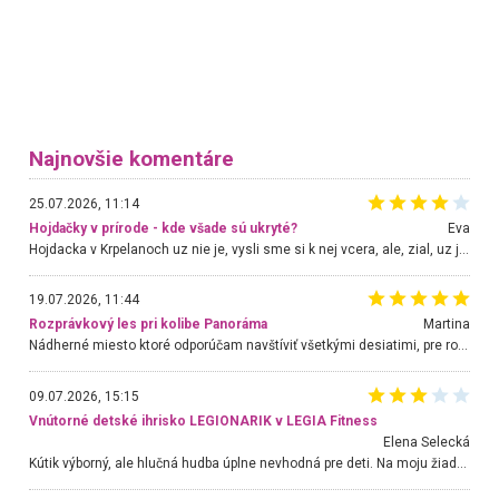
Najnovšie komentáre
25.07.2026, 11:14
Hojdačky v prírode - kde všade sú ukryté?
Eva
Hojdacka v Krpelanoch uz nie je, vysli sme si k nej vcera, ale, zial, uz je znicena. Ak sem planujete cestu len kvoli hojdacke, mozete si ju usetrit. Krasny vyhlad je tu vsak aj bez hojdacky :-)
19.07.2026, 11:44
Rozprávkový les pri kolibe Panoráma
Martina
Nádherné miesto ktoré odporúčam navštíviť všetkými desiatimi, pre rodiny s deťmi, dôchodcom... Proste a jednoducho ozaj rozprávkový les.. určite ešte prídeme. Odniesli sme si na pamiatku krásne tričká,
09.07.2026, 15:15
Vnútorné detské ihrisko LEGIONARIK v LEGIA Fitness
Elena Selecká
Kútik výborný, ale hlučná hudba úplne nevhodná pre deti. Na moju žiadosť o aspoň sušenie nereagovali.