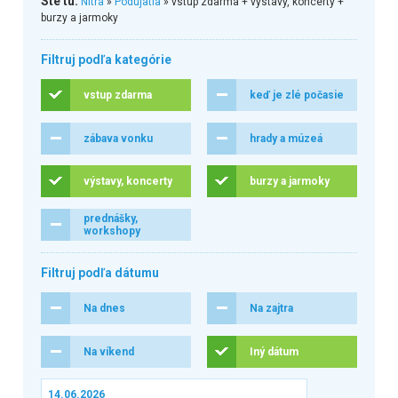
Ste tu:
Nitra
»
Podujatia
» vstup zdarma + výstavy, koncerty +
burzy a jarmoky
Filtruj podľa kategórie
vstup zdarma
keď je zlé počasie
zábava vonku
hrady a múzeá
výstavy, koncerty
burzy a jarmoky
prednášky,
workshopy
Filtruj podľa dátumu
Na dnes
Na zajtra
Na víkend
Iný dátum