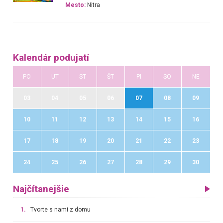
Mesto:
Nitra
Kalendár podujatí
PO
UT
ST
ŠT
PI
SO
NE
03
04
05
06
07
08
09
10
11
12
13
14
15
16
17
18
19
20
21
22
23
24
25
26
27
28
29
30
Najčítanejšie
1.
Tvorte s nami z domu