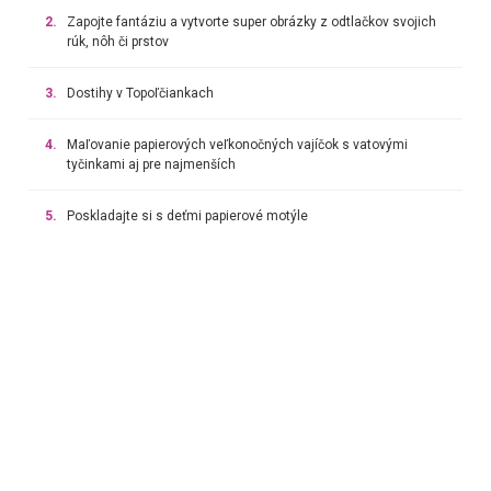
2.
Zapojte fantáziu a vytvorte super obrázky z odtlačkov svojich
rúk, nôh či prstov
3.
Dostihy v Topoľčiankach
4.
Maľovanie papierových veľkonočných vajíčok s vatovými
tyčinkami aj pre najmenších
5.
Poskladajte si s deťmi papierové motýle