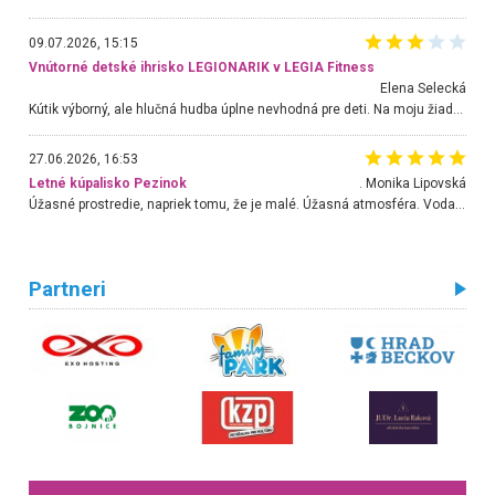
09.07.2026, 15:15
Vnútorné detské ihrisko LEGIONARIK v LEGIA Fitness
Elena Selecká
Kútik výborný, ale hlučná hudba úplne nevhodná pre deti. Na moju žiadosť o aspoň sušenie nereagovali.
27.06.2026, 16:53
Letné kúpalisko Pezinok
. Monika Lipovská
Úžasné prostredie, napriek tomu, že je malé. Úžasná atmosféra. Voda fantastická a nádherná. Ľudí je pomerne veľa, ale su mili a ohľaduplní. Je veľmi zaujímavé sledovať, ako dokážu spolu športovať cudzí ľudia a bez ohľadu na vek. Vládne tu pohoda. Vnuka neviem dostať z vody. Ďakujem za krásny deň . Urcite sa sem vrátim. Jediný problém je s parkovaním, ale aj ten sa mi podarilo vyriešiť. Monika Bratislava
Partneri