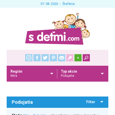
07. 08. 2026
Štefánia
+
Región
Typ akcie
Nitra
Podujatia
Podujatia
Filter