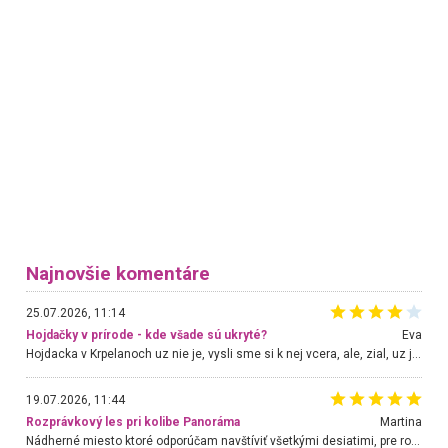
Najnovšie komentáre
25.07.2026, 11:14
Hojdačky v prírode - kde všade sú ukryté?
Eva
Hojdacka v Krpelanoch uz nie je, vysli sme si k nej vcera, ale, zial, uz je znicena. Ak sem planujete cestu len kvoli hojdacke, mozete si ju usetrit. Krasny vyhlad je tu vsak aj bez hojdacky :-)
19.07.2026, 11:44
Rozprávkový les pri kolibe Panoráma
Martina
Nádherné miesto ktoré odporúčam navštíviť všetkými desiatimi, pre rodiny s deťmi, dôchodcom... Proste a jednoducho ozaj rozprávkový les.. určite ešte prídeme. Odniesli sme si na pamiatku krásne tričká,