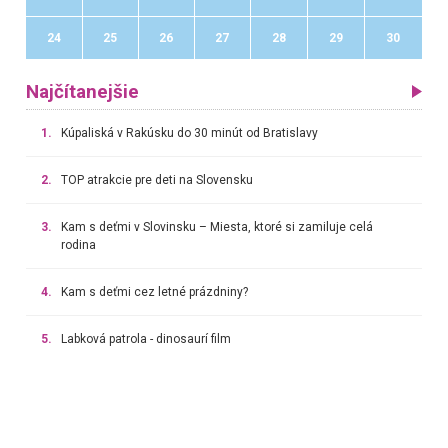
24
25
26
27
28
29
30
Najčítanejšie
1.
Kúpaliská v Rakúsku do 30 minút od Bratislavy
2.
TOP atrakcie pre deti na Slovensku
3.
Kam s deťmi v Slovinsku – Miesta, ktoré si zamiluje celá
rodina
4.
Kam s deťmi cez letné prázdniny?
5.
Labková patrola - dinosaurí film