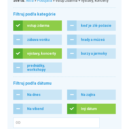
Ste tu:
Nitra
»
Podujatia
» vstup zdarma + výstavy, koncerty
Filtruj podľa kategórie
vstup zdarma
keď je zlé počasie
zábava vonku
hrady a múzeá
výstavy, koncerty
burzy a jarmoky
prednášky,
workshopy
Filtruj podľa dátumu
Na dnes
Na zajtra
Na víkend
Iný dátum