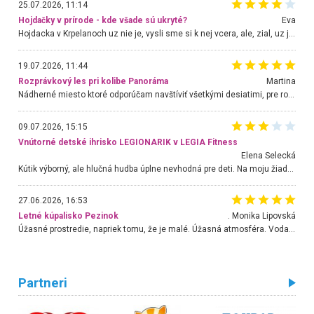
25.07.2026, 11:14
Hojdačky v prírode - kde všade sú ukryté?
Eva
Hojdacka v Krpelanoch uz nie je, vysli sme si k nej vcera, ale, zial, uz je znicena. Ak sem planujete cestu len kvoli hojdacke, mozete si ju usetrit. Krasny vyhlad je tu vsak aj bez hojdacky :-)
19.07.2026, 11:44
Rozprávkový les pri kolibe Panoráma
Martina
Nádherné miesto ktoré odporúčam navštíviť všetkými desiatimi, pre rodiny s deťmi, dôchodcom... Proste a jednoducho ozaj rozprávkový les.. určite ešte prídeme. Odniesli sme si na pamiatku krásne tričká,
09.07.2026, 15:15
Vnútorné detské ihrisko LEGIONARIK v LEGIA Fitness
Elena Selecká
Kútik výborný, ale hlučná hudba úplne nevhodná pre deti. Na moju žiadosť o aspoň sušenie nereagovali.
27.06.2026, 16:53
Letné kúpalisko Pezinok
. Monika Lipovská
Úžasné prostredie, napriek tomu, že je malé. Úžasná atmosféra. Voda fantastická a nádherná. Ľudí je pomerne veľa, ale su mili a ohľaduplní. Je veľmi zaujímavé sledovať, ako dokážu spolu športovať cudzí ľudia a bez ohľadu na vek. Vládne tu pohoda. Vnuka neviem dostať z vody. Ďakujem za krásny deň . Urcite sa sem vrátim. Jediný problém je s parkovaním, ale aj ten sa mi podarilo vyriešiť. Monika Bratislava
Partneri