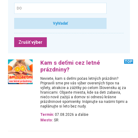
Zrušiť výber
Kam s deťmi cez letné
TOP
prázdniny?
Neviete, kam s deťmi počas letných prázdnin?
Pripravili sme pre vás výber overených tipov na
výlety, atrakcie a zážitky po celom Slovensku aj za
hranicami. Objavte miesta, kde sa deti zabavia,
niečo nové zažijú a domov si odnesú krásne
prázdninové spomienky. Inšpirujte sa našimi tipmi a
naplánujte si leto bez nudy.
Termín:
07.08.2026 a ďalšie
Mesto:
SR