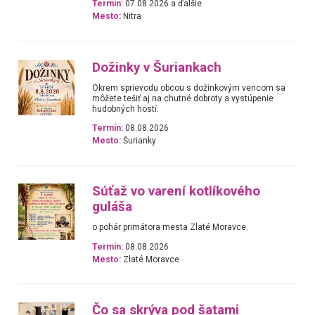
Termín:
07.08.2026 a ďalšie
Mesto:
Nitra
Dožinky v Šuriankach
Okrem sprievodu obcou s dožinkovým vencom sa
môžete tešiť aj na chutné dobroty a vystúpenie
hudobných hostí.
Termín:
08.08.2026
Mesto:
Šurianky
Súťaž vo varení kotlíkového
guláša
o pohár primátora mesta Zlaté Moravce.
Termín:
08.08.2026
Mesto:
Zlaté Moravce
Čo sa skrýva pod šatami