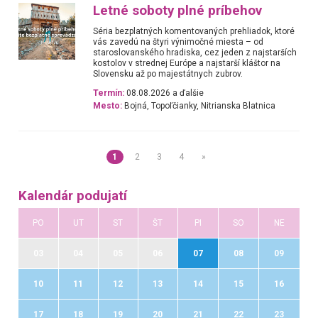
Letné soboty plné príbehov
Séria bezplatných komentovaných prehliadok, ktoré
vás zavedú na štyri výnimočné miesta – od
staroslovanského hradiska, cez jeden z najstarších
kostolov v strednej Európe a najstarší kláštor na
Slovensku až po majestátnych zubrov.
Termín:
08.08.2026 a ďalšie
Mesto:
Bojná, Topoľčianky, Nitrianska Blatnica
1
2
3
4
»
Kalendár podujatí
PO
UT
ST
ŠT
PI
SO
NE
03
04
05
06
07
08
09
10
11
12
13
14
15
16
17
18
19
20
21
22
23