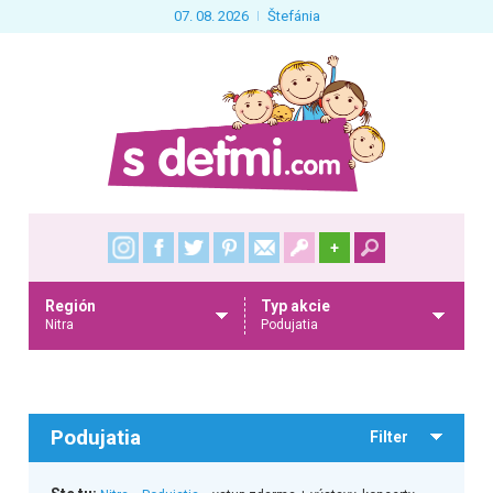
07. 08. 2026
Štefánia
+
Región
Typ akcie
Nitra
Podujatia
Podujatia
Filter