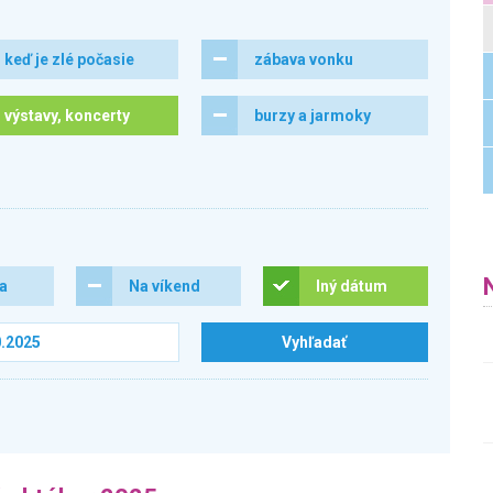
keď je zlé počasie
zábava vonku
výstavy, koncerty
burzy a jarmoky
ra
Na víkend
Iný dátum