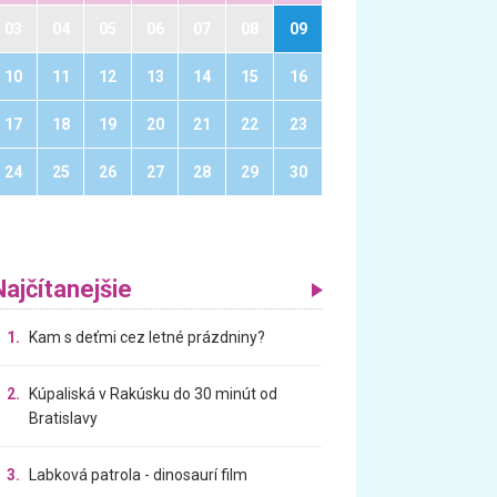
03
04
05
06
07
08
09
10
11
12
13
14
15
16
17
18
19
20
21
22
23
24
25
26
27
28
29
30
Najčítanejšie
1.
Kam s deťmi cez letné prázdniny?
2.
Kúpaliská v Rakúsku do 30 minút od
Bratislavy
3.
Labková patrola - dinosaurí film