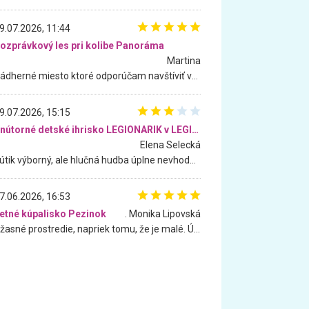
9.07.2026, 11:44
ozprávkový les pri kolibe Panoráma
Martina
Nádherné miesto ktoré odporúčam navštíviť všetkými desiatimi, pre rodiny s deťmi, dôchodcom... Proste a jednoducho ozaj rozprávkový les.. určite ešte prídeme. Odniesli sme si na pamiatku krásne tričká,
9.07.2026, 15:15
Vnútorné detské ihrisko LEGIONARIK v LEGIA Fitness
Elena Selecká
Kútik výborný, ale hlučná hudba úplne nevhodná pre deti. Na moju žiadosť o aspoň sušenie nereagovali.
7.06.2026, 16:53
etné kúpalisko Pezinok
. Monika Lipovská
Úžasné prostredie, napriek tomu, že je malé. Úžasná atmosféra. Voda fantastická a nádherná. Ľudí je pomerne veľa, ale su mili a ohľaduplní. Je veľmi zaujímavé sledovať, ako dokážu spolu športovať cudzí ľudia a bez ohľadu na vek. Vládne tu pohoda. Vnuka neviem dostať z vody. Ďakujem za krásny deň . Urcite sa sem vrátim. Jediný problém je s parkovaním, ale aj ten sa mi podarilo vyriešiť. Monika Bratislava