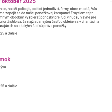
 október 2025
nice, hasiči, policajti, politici, jednotlivci, firmy, obce, mestá, Vás
me zapojiť sa do našej ponožkovej kampane! Zmyslom tejto
zimným obdobím vyzbierať ponožky pre ľudí v núdzi, hlavne pre
a ulici. Zistilo sa, že najžiadanejšou časťou oblečenia v charitách a
rajúcich sa o takých ľudí sú práve ponožky.
25 a ďalšie
rmok
ýva...
25 a ďalšie