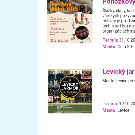
Ponožkový
Škôlky, školy, kniž
všetkých pozýva
aktivity je pred 
tých, ktorí žijú n
organizáciách sta
Termín:
31.10.20
Mesto:
Celá SR
Levický ja
Mesto Levice poz
Termín:
19.10.20
Mesto:
Levice