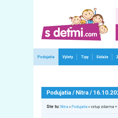
Podujatia
Výlety
Tipy
Súťaže
Podujatia
/ Nitra / 16.10.2
Ste tu:
Nitra
»
Podujatia
» vstup zdarma + 