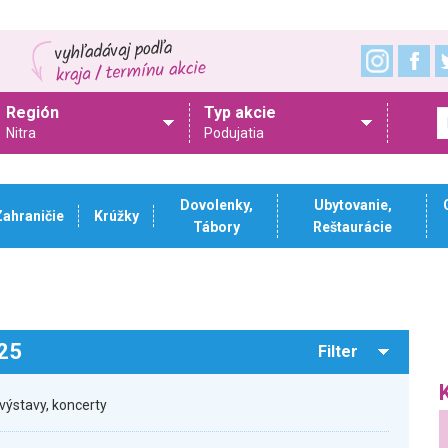
Región
Typ akcie
Nitra
Podujatia
Dovolenky,
Ubytovanie,
Zahraničie
Krúžky
Tábory
Reštaurácie
025
Filter
výstavy, koncerty