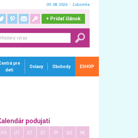
09. 08. 2026
Ľubomíra
+
Pridať článok
Centrá pre
Oslavy
Obchody
ESHOP
deti
Kalendár podujatí
PO
UT
ST
ŠT
PI
SO
NE