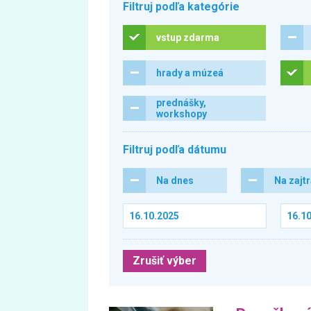
Filtruj podľa kategórie
vstup zdarma
hrady a múzeá
prednášky,
workshopy
Filtruj podľa dátumu
Na dnes
Na zajt
Zrušiť výber