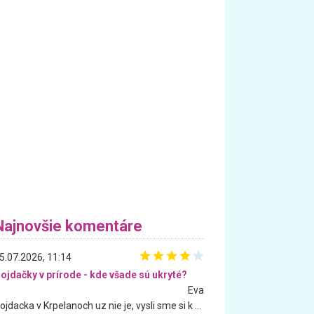
Najnovšie komentáre
5.07.2026, 11:14
ojdačky v prírode - kde všade sú ukryté?
Eva
Hojdacka v Krpelanoch uz nie je, vysli sme si k nej vcera, ale, zial, uz je znicena. Ak sem planujete cestu len kvoli hojdacke, mozete si ju usetrit. Krasny vyhlad je tu vsak aj bez hojdacky :-)