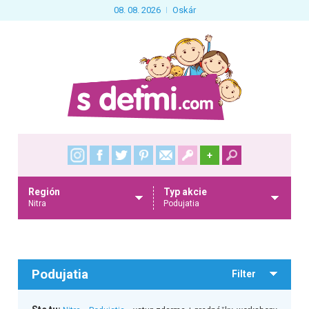
08. 08. 2026
Oskár
+
Región
Typ akcie
Nitra
Podujatia
Podujatia
Filter