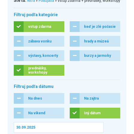
Ste tu:
Nitra
»
Podujatia
» vstup zdarma + prednášky, workshopy
Filtruj podľa kategórie
vstup zdarma
keď je zlé počasie
zábava vonku
hrady a múzeá
výstavy, koncerty
burzy a jarmoky
prednášky,
workshopy
Filtruj podľa dátumu
Na dnes
Na zajtra
Na víkend
Iný dátum