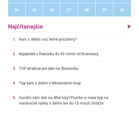
24
25
26
27
28
29
30
Najčítanejšie
1.
Kam s deťmi cez letné prázdniny?
2.
Kúpaliská v Rakúsku do 30 minút od Bratislavy
3.
TOP atrakcie pre deti na Slovensku
4.
Tipy kam s deťmi v Nitrianskom kraji
5.
Hundrú vám deti na dlhé túry? Pozrite si naše tipy na
nenáročné výlety s deťmi len do 15 minút chôdze