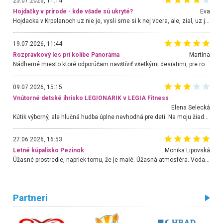
25.07.2026, 11:14
Hojdačky v prírode - kde všade sú ukryté?
Eva
Hojdacka v Krpelanoch uz nie je, vysli sme si k nej vcera, ale, zial, uz je znicena. Ak sem planujete cestu len kvoli hojdacke, mozete si ju usetrit. Krasny vyhlad je tu vsak aj bez hojdacky :-)
19.07.2026, 11:44
Rozprávkový les pri kolibe Panoráma
Martina
Nádherné miesto ktoré odporúčam navštíviť všetkými desiatimi, pre rodiny s deťmi, dôchodcom... Proste a jednoducho ozaj rozprávkový les.. určite ešte prídeme. Odniesli sme si na pamiatku krásne tričká,
09.07.2026, 15:15
Vnútorné detské ihrisko LEGIONARIK v LEGIA Fitness
Elena Selecká
Kútik výborný, ale hlučná hudba úplne nevhodná pre deti. Na moju žiadosť o aspoň sušenie nereagovali.
27.06.2026, 16:53
Letné kúpalisko Pezinok
. Monika Lipovská
Úžasné prostredie, napriek tomu, že je malé. Úžasná atmosféra. Voda fantastická a nádherná. Ľudí je pomerne veľa, ale su mili a ohľaduplní. Je veľmi zaujímavé sledovať, ako dokážu spolu športovať cudzí ľudia a bez ohľadu na vek. Vládne tu pohoda. Vnuka neviem dostať z vody. Ďakujem za krásny deň . Urcite sa sem vrátim. Jediný problém je s parkovaním, ale aj ten sa mi podarilo vyriešiť. Monika Bratislava
Partneri