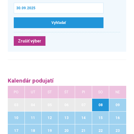
Zrušiť výber
Kalendár podujatí
PO
UT
ST
ŠT
PI
SO
NE
03
04
05
06
07
08
09
10
11
12
13
14
15
16
17
18
19
20
21
22
23