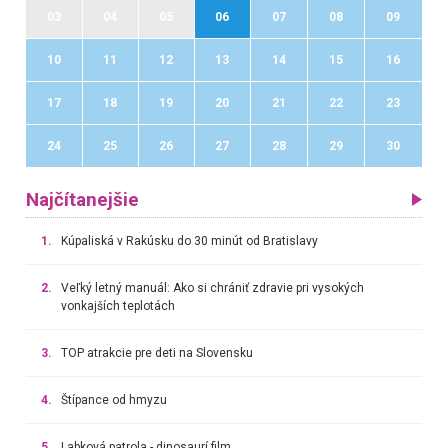
03
04
05
06
07
08
09
10
11
12
13
14
15
16
17
18
19
20
21
22
23
24
25
26
27
28
29
30
Najčítanejšie
1.
Kúpaliská v Rakúsku do 30 minút od Bratislavy
2.
Veľký letný manuál: Ako si chrániť zdravie pri vysokých
vonkajších teplotách
3.
TOP atrakcie pre deti na Slovensku
4.
Štípance od hmyzu
5.
Labková patrola - dinosaurí film