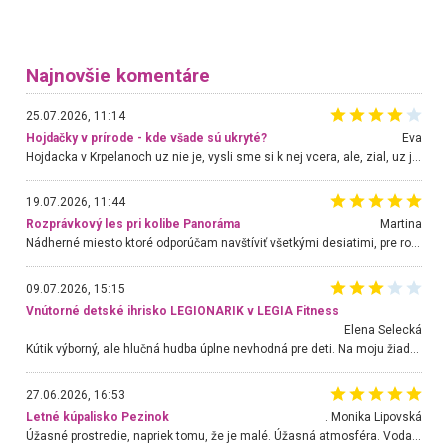
Najnovšie komentáre
25.07.2026, 11:14
Hojdačky v prírode - kde všade sú ukryté?
Eva
Hojdacka v Krpelanoch uz nie je, vysli sme si k nej vcera, ale, zial, uz je znicena. Ak sem planujete cestu len kvoli hojdacke, mozete si ju usetrit. Krasny vyhlad je tu vsak aj bez hojdacky :-)
19.07.2026, 11:44
Rozprávkový les pri kolibe Panoráma
Martina
Nádherné miesto ktoré odporúčam navštíviť všetkými desiatimi, pre rodiny s deťmi, dôchodcom... Proste a jednoducho ozaj rozprávkový les.. určite ešte prídeme. Odniesli sme si na pamiatku krásne tričká,
09.07.2026, 15:15
Vnútorné detské ihrisko LEGIONARIK v LEGIA Fitness
Elena Selecká
Kútik výborný, ale hlučná hudba úplne nevhodná pre deti. Na moju žiadosť o aspoň sušenie nereagovali.
27.06.2026, 16:53
Letné kúpalisko Pezinok
. Monika Lipovská
Úžasné prostredie, napriek tomu, že je malé. Úžasná atmosféra. Voda fantastická a nádherná. Ľudí je pomerne veľa, ale su mili a ohľaduplní. Je veľmi zaujímavé sledovať, ako dokážu spolu športovať cudzí ľudia a bez ohľadu na vek. Vládne tu pohoda. Vnuka neviem dostať z vody. Ďakujem za krásny deň . Urcite sa sem vrátim. Jediný problém je s parkovaním, ale aj ten sa mi podarilo vyriešiť. Monika Bratislava