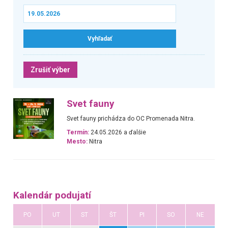
Zrušiť výber
Svet fauny
Svet fauny prichádza do OC Promenada Nitra.
Termín:
24.05.2026 a ďalšie
Mesto:
Nitra
Kalendár podujatí
PO
UT
ST
ŠT
PI
SO
NE