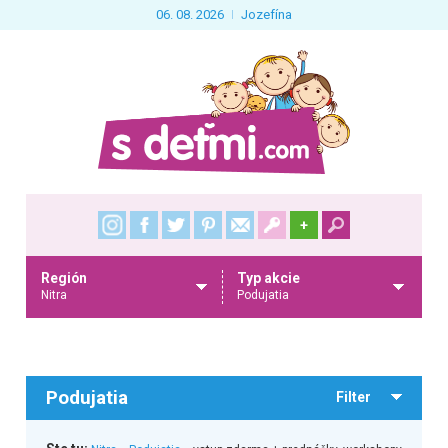
06. 08. 2026
Jozefína
+
Región
Typ akcie
Nitra
Podujatia
Podujatia
Filter