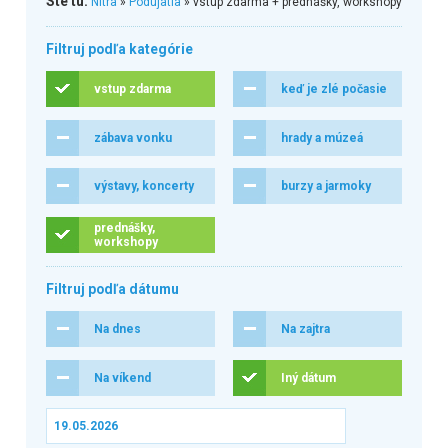
Ste tu:
Nitra
»
Podujatia
» vstup zdarma + prednášky, workshopy
Filtruj podľa kategórie
vstup zdarma
keď je zlé počasie
zábava vonku
hrady a múzeá
výstavy, koncerty
burzy a jarmoky
prednášky,
workshopy
Filtruj podľa dátumu
Na dnes
Na zajtra
Na víkend
Iný dátum