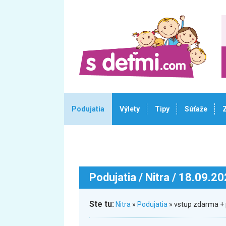
Podujatia
Výlety
Tipy
Súťaže
Podujatia
/ Nitra / 18.09.2
Ste tu:
Nitra
»
Podujatia
» vstup zdarma +