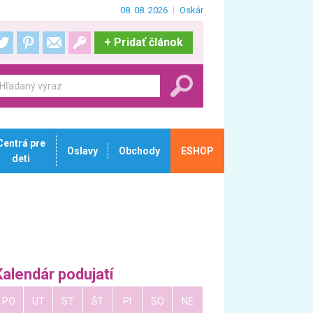
08. 08. 2026
Oskár
+
Pridať článok
Centrá pre
Oslavy
Obchody
ESHOP
deti
Kalendár podujatí
PO
UT
ST
ŠT
PI
SO
NE