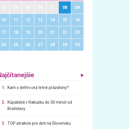
03
04
05
06
07
08
09
10
11
12
13
14
15
16
17
18
19
20
21
22
23
24
25
26
27
28
29
30
Najčítanejšie
1.
Kam s deťmi cez letné prázdniny?
2.
Kúpaliská v Rakúsku do 30 minút od
Bratislavy
3.
TOP atrakcie pre deti na Slovensku