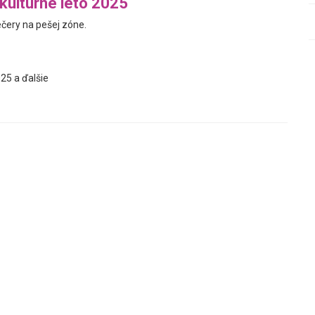
 kultúrne leto 2025
ečery na pešej zóne.
25 a ďalšie