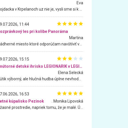
Eva
Hojdacka v Krpelanoch uz nie je, vysli sme si k nej vcera, ale, zial, uz je znicena. Ak sem planujete cestu len kvoli hojdacke, mozete si ju usetrit. Krasny vyhlad je tu vsak aj bez hojdacky :-)
9.07.2026, 11:44
ozprávkový les pri kolibe Panoráma
Martina
Nádherné miesto ktoré odporúčam navštíviť všetkými desiatimi, pre rodiny s deťmi, dôchodcom... Proste a jednoducho ozaj rozprávkový les.. určite ešte prídeme. Odniesli sme si na pamiatku krásne tričká,
9.07.2026, 15:15
Vnútorné detské ihrisko LEGIONARIK v LEGIA Fitness
Elena Selecká
Kútik výborný, ale hlučná hudba úplne nevhodná pre deti. Na moju žiadosť o aspoň sušenie nereagovali.
7.06.2026, 16:53
etné kúpalisko Pezinok
. Monika Lipovská
Úžasné prostredie, napriek tomu, že je malé. Úžasná atmosféra. Voda fantastická a nádherná. Ľudí je pomerne veľa, ale su mili a ohľaduplní. Je veľmi zaujímavé sledovať, ako dokážu spolu športovať cudzí ľudia a bez ohľadu na vek. Vládne tu pohoda. Vnuka neviem dostať z vody. Ďakujem za krásny deň . Urcite sa sem vrátim. Jediný problém je s parkovaním, ale aj ten sa mi podarilo vyriešiť. Monika Bratislava