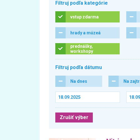
Filtruj podľa kategórie
vstup zdarma
hrady a múzeá
prednášky,
workshopy
Filtruj podľa dátumu
Na dnes
Na zajt
Zrušiť výber