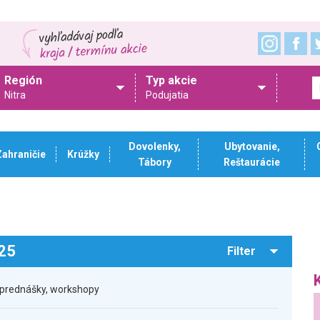
Región
Typ akcie
Nitra
Podujatia
Dovolenky,
Ubytovanie,
Zahraničie
Krúžky
Tábory
Reštaurácie
025
Filter
 prednášky, workshopy