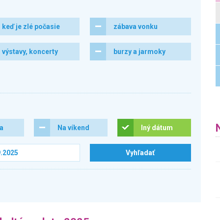
keď je zlé počasie
zábava vonku
výstavy, koncerty
burzy a jarmoky
ra
Na víkend
Iný dátum