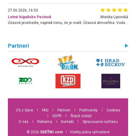
27.06.2026, 16:53
Letné kúpalisko Pezinok
. Monika Lipovská
Úžasné prostredie, napriek tomu, že je malé. Úžasná atmosféra. Voda fantastická a nádherná. Ľudí je pomerne veľa, ale su mili a ohľaduplní. Je veľmi zaujímavé sledovať, ako dokážu spolu športovať cudzí ľudia a bez ohľadu na vek. Vládne tu pohoda. Vnuka neviem dostať z vody. Ďakujem za krásny deň . Urcite sa sem vrátim. Jediný problém je s parkovaním, ale aj ten sa mi podarilo vyriešiť. Monika Bratislava
Partneri
2% z dane
l
FAQ
l
Partneri
l
Podmienky
l
Cookies
l
GDPR
l
Štatút súťaží
O nás
l
Reklama
l
Kontakt
l
Spracovanie súhlasu
© 2026
SDEŤMI.com
l
Všetky práva vyhradené