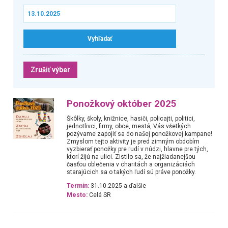
Zrušiť výber
Ponožkový október 2025
Škôlky, školy, knižnice, hasiči, policajti, politici,
jednotlivci, firmy, obce, mestá, Vás všetkých
pozývame zapojiť sa do našej ponožkovej kampane!
Zmyslom tejto aktivity je pred zimným obdobím
vyzbierať ponožky pre ľudí v núdzi, hlavne pre tých,
ktorí žijú na ulici. Zistilo sa, že najžiadanejšou
časťou oblečenia v charitách a organizáciách
starajúcich sa o takých ľudí sú práve ponožky.
Termín:
31.10.2025 a ďalšie
Mesto:
Celá SR