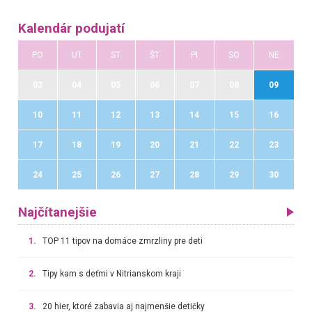
Kalendár podujatí
PO
UT
ST
ŠT
PI
SO
NE
03
04
05
06
07
08
09
10
11
12
13
14
15
16
17
18
19
20
21
22
23
24
25
26
27
28
29
30
Najčítanejšie
1.
TOP 11 tipov na domáce zmrzliny pre deti
2.
Tipy kam s deťmi v Nitrianskom kraji
3.
20 hier, ktoré zabavia aj najmenšie detičky