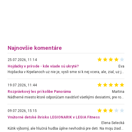
Najnovšie komentáre
25.07.2026, 11:14
Hojdačky v prírode - kde všade sú ukryté?
Eva
Hojdacka v Krpelanoch uz nie je, vysli sme si k nej vcera, ale, zial, uz je znicena. Ak sem planujete cestu len kvoli hojdacke, mozete si ju usetrit. Krasny vyhlad je tu vsak aj bez hojdacky :-)
19.07.2026, 11:44
Rozprávkový les pri kolibe Panoráma
Martina
Nádherné miesto ktoré odporúčam navštíviť všetkými desiatimi, pre rodiny s deťmi, dôchodcom... Proste a jednoducho ozaj rozprávkový les.. určite ešte prídeme. Odniesli sme si na pamiatku krásne tričká,
09.07.2026, 15:15
Vnútorné detské ihrisko LEGIONARIK v LEGIA Fitness
Elena Selecká
Kútik výborný, ale hlučná hudba úplne nevhodná pre deti. Na moju žiadosť o aspoň sušenie nereagovali.