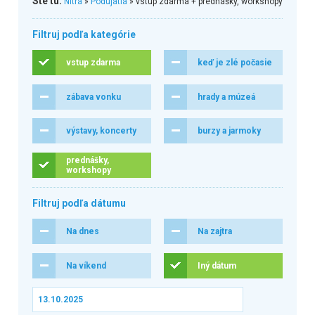
Ste tu:
Nitra
»
Podujatia
» vstup zdarma + prednášky, workshopy
Filtruj podľa kategórie
vstup zdarma
keď je zlé počasie
zábava vonku
hrady a múzeá
výstavy, koncerty
burzy a jarmoky
prednášky,
workshopy
Filtruj podľa dátumu
Na dnes
Na zajtra
Na víkend
Iný dátum