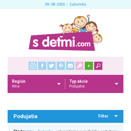
09. 08. 2026
Ľubomíra
+
Región
Typ akcie
Nitra
Podujatia
Podujatia
Filter