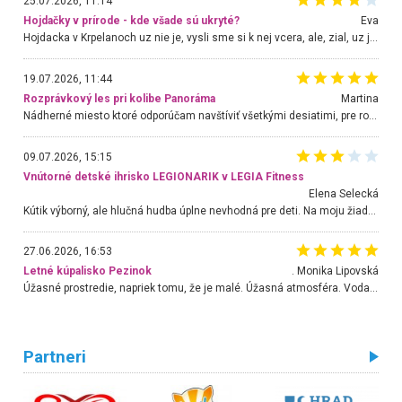
25.07.2026, 11:14
Hojdačky v prírode - kde všade sú ukryté?
Eva
Hojdacka v Krpelanoch uz nie je, vysli sme si k nej vcera, ale, zial, uz je znicena. Ak sem planujete cestu len kvoli hojdacke, mozete si ju usetrit. Krasny vyhlad je tu vsak aj bez hojdacky :-)
19.07.2026, 11:44
Rozprávkový les pri kolibe Panoráma
Martina
Nádherné miesto ktoré odporúčam navštíviť všetkými desiatimi, pre rodiny s deťmi, dôchodcom... Proste a jednoducho ozaj rozprávkový les.. určite ešte prídeme. Odniesli sme si na pamiatku krásne tričká,
09.07.2026, 15:15
Vnútorné detské ihrisko LEGIONARIK v LEGIA Fitness
Elena Selecká
Kútik výborný, ale hlučná hudba úplne nevhodná pre deti. Na moju žiadosť o aspoň sušenie nereagovali.
27.06.2026, 16:53
Letné kúpalisko Pezinok
. Monika Lipovská
Úžasné prostredie, napriek tomu, že je malé. Úžasná atmosféra. Voda fantastická a nádherná. Ľudí je pomerne veľa, ale su mili a ohľaduplní. Je veľmi zaujímavé sledovať, ako dokážu spolu športovať cudzí ľudia a bez ohľadu na vek. Vládne tu pohoda. Vnuka neviem dostať z vody. Ďakujem za krásny deň . Urcite sa sem vrátim. Jediný problém je s parkovaním, ale aj ten sa mi podarilo vyriešiť. Monika Bratislava
Partneri