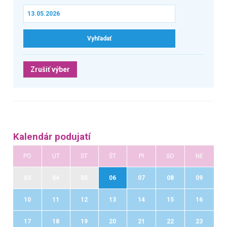
Zrušiť výber
Kalendár podujatí
PO
UT
ST
ŠT
PI
SO
NE
03
04
05
06
07
08
09
10
11
12
13
14
15
16
17
18
19
20
21
22
23