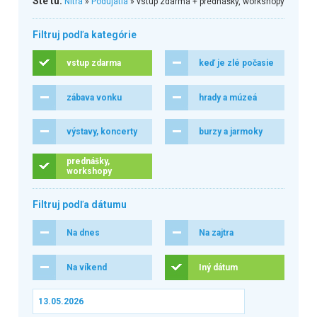
Ste tu:
Nitra
»
Podujatia
» vstup zdarma + prednášky, workshopy
Filtruj podľa kategórie
vstup zdarma
keď je zlé počasie
zábava vonku
hrady a múzeá
výstavy, koncerty
burzy a jarmoky
prednášky,
workshopy
Filtruj podľa dátumu
Na dnes
Na zajtra
Na víkend
Iný dátum