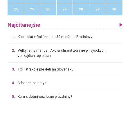
24
25
26
27
28
29
30
Najčítanejšie
1.
Kúpaliská v Rakúsku do 30 minút od Bratislavy
2.
Veľký letný manuál: Ako si chrániť zdravie pri vysokých
vonkajších teplotách
3.
TOP atrakcie pre deti na Slovensku
4.
Štípance od hmyzu
5.
Kam s deťmi cez letné prázdniny?