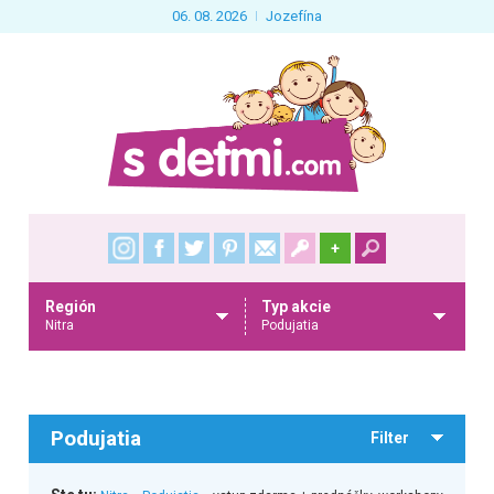
06. 08. 2026
Jozefína
+
Región
Typ akcie
Nitra
Podujatia
Podujatia
Filter