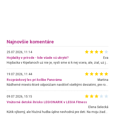
Najnovšie komentáre
25.07.2026, 11:14
Hojdačky v prírode - kde všade sú ukryté?
Eva
Hojdacka v Krpelanoch uz nie je, vysli sme si k nej vcera, ale, zial, uz je znicena. Ak sem planujete cestu len kvoli hojdacke, mozete si ju usetrit. Krasny vyhlad je tu vsak aj bez hojdacky :-)
19.07.2026, 11:44
Rozprávkový les pri kolibe Panoráma
Martina
Nádherné miesto ktoré odporúčam navštíviť všetkými desiatimi, pre rodiny s deťmi, dôchodcom... Proste a jednoducho ozaj rozprávkový les.. určite ešte prídeme. Odniesli sme si na pamiatku krásne tričká,
09.07.2026, 15:15
Vnútorné detské ihrisko LEGIONARIK v LEGIA Fitness
Elena Selecká
Kútik výborný, ale hlučná hudba úplne nevhodná pre deti. Na moju žiadosť o aspoň sušenie nereagovali.