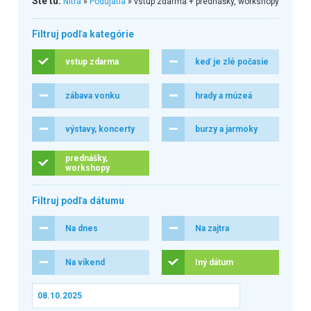
Ste tu:
Nitra
»
Podujatia
» vstup zdarma + prednášky, workshopy
Filtruj podľa kategórie
vstup zdarma
keď je zlé počasie
zábava vonku
hrady a múzeá
výstavy, koncerty
burzy a jarmoky
prednášky,
workshopy
Filtruj podľa dátumu
Na dnes
Na zajtra
Na víkend
Iný dátum