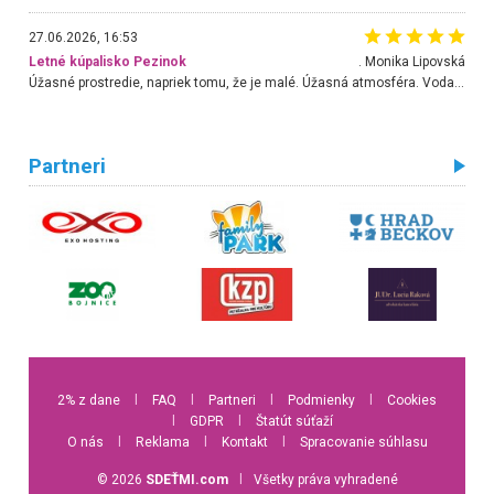
27.06.2026, 16:53
Letné kúpalisko Pezinok
. Monika Lipovská
Úžasné prostredie, napriek tomu, že je malé. Úžasná atmosféra. Voda fantastická a nádherná. Ľudí je pomerne veľa, ale su mili a ohľaduplní. Je veľmi zaujímavé sledovať, ako dokážu spolu športovať cudzí ľudia a bez ohľadu na vek. Vládne tu pohoda. Vnuka neviem dostať z vody. Ďakujem za krásny deň . Urcite sa sem vrátim. Jediný problém je s parkovaním, ale aj ten sa mi podarilo vyriešiť. Monika Bratislava
Partneri
2% z dane
l
FAQ
l
Partneri
l
Podmienky
l
Cookies
l
GDPR
l
Štatút súťaží
O nás
l
Reklama
l
Kontakt
l
Spracovanie súhlasu
© 2026
SDEŤMI.com
l
Všetky práva vyhradené