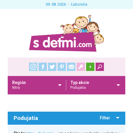
09. 08. 2026
Ľubomíra
+
Región
Typ akcie
Nitra
Podujatia
Podujatia
Filter