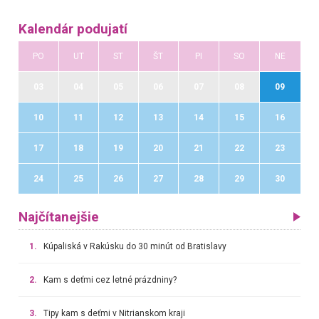
Kalendár podujatí
PO
UT
ST
ŠT
PI
SO
NE
03
04
05
06
07
08
09
10
11
12
13
14
15
16
17
18
19
20
21
22
23
24
25
26
27
28
29
30
Najčítanejšie
1.
Kúpaliská v Rakúsku do 30 minút od Bratislavy
2.
Kam s deťmi cez letné prázdniny?
3.
Tipy kam s deťmi v Nitrianskom kraji