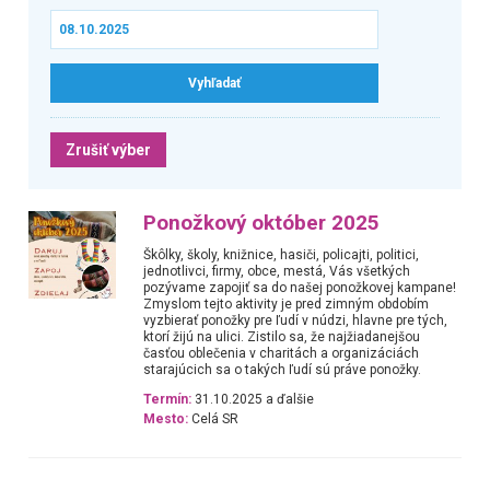
Zrušiť výber
Ponožkový október 2025
Škôlky, školy, knižnice, hasiči, policajti, politici,
jednotlivci, firmy, obce, mestá, Vás všetkých
pozývame zapojiť sa do našej ponožkovej kampane!
Zmyslom tejto aktivity je pred zimným obdobím
vyzbierať ponožky pre ľudí v núdzi, hlavne pre tých,
ktorí žijú na ulici. Zistilo sa, že najžiadanejšou
časťou oblečenia v charitách a organizáciách
starajúcich sa o takých ľudí sú práve ponožky.
Termín:
31.10.2025 a ďalšie
Mesto:
Celá SR