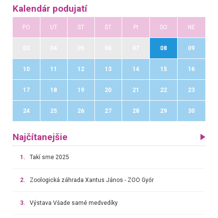
Kalendár podujatí
PO
UT
ST
ŠT
PI
SO
NE
03
04
05
06
07
08
09
10
11
12
13
14
15
16
17
18
19
20
21
22
23
24
25
26
27
28
29
30
Najčítanejšie
1.
Takí sme 2025
2.
Zoologická záhrada Xantus János - ZOO Győr
3.
Výstava Všade samé medvedíky