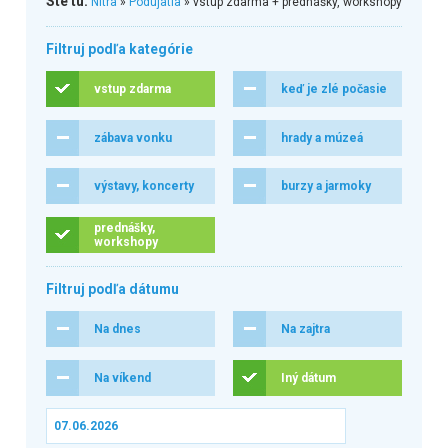
Ste tu:
Nitra
»
Podujatia
» vstup zdarma + prednášky, workshopy
Filtruj podľa kategórie
vstup zdarma
keď je zlé počasie
zábava vonku
hrady a múzeá
výstavy, koncerty
burzy a jarmoky
prednášky,
workshopy
Filtruj podľa dátumu
Na dnes
Na zajtra
Na víkend
Iný dátum