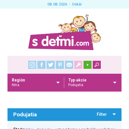
08. 08. 2026
Oskár
+
Región
Typ akcie
Nitra
Podujatia
Podujatia
Filter