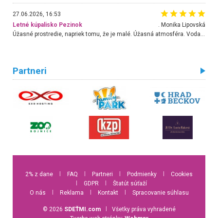
27.06.2026, 16:53
Letné kúpalisko Pezinok
. Monika Lipovská
Úžasné prostredie, napriek tomu, že je malé. Úžasná atmosféra. Voda fantastická a nádherná. Ľudí je pomerne veľa, ale su mili a ohľaduplní. Je veľmi zaujímavé sledovať, ako dokážu spolu športovať cudzí ľudia a bez ohľadu na vek. Vládne tu pohoda. Vnuka neviem dostať z vody. Ďakujem za krásny deň . Urcite sa sem vrátim. Jediný problém je s parkovaním, ale aj ten sa mi podarilo vyriešiť. Monika Bratislava
Partneri
2% z dane
l
FAQ
l
Partneri
l
Podmienky
l
Cookies
l
GDPR
l
Štatút súťaží
O nás
l
Reklama
l
Kontakt
l
Spracovanie súhlasu
© 2026
SDEŤMI.com
l
Všetky práva vyhradené