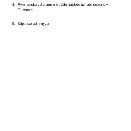
4.
Prvé horské zdieľané e-bicykle nájdete už túto sezónu v
Terchovej
5.
Štípance od hmyzu