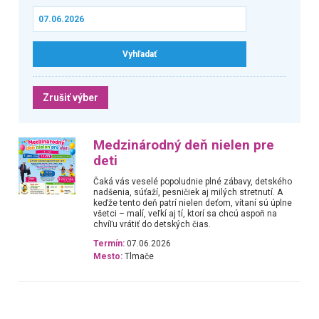
Zrušiť výber
Medzinárodný deň nielen pre
deti
Čaká vás veselé popoludnie plné zábavy, detského
nadšenia, súťaží, pesničiek aj milých stretnutí. A
keďže tento deň patrí nielen deťom, vítaní sú úplne
všetci – malí, veľkí aj tí, ktorí sa chcú aspoň na
chvíľu vrátiť do detských čias.
Termín:
07.06.2026
Mesto:
Tlmače