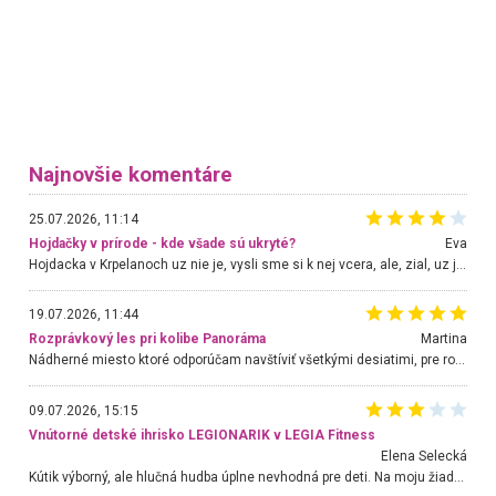
Najnovšie komentáre
25.07.2026, 11:14
Hojdačky v prírode - kde všade sú ukryté?
Eva
Hojdacka v Krpelanoch uz nie je, vysli sme si k nej vcera, ale, zial, uz je znicena. Ak sem planujete cestu len kvoli hojdacke, mozete si ju usetrit. Krasny vyhlad je tu vsak aj bez hojdacky :-)
19.07.2026, 11:44
Rozprávkový les pri kolibe Panoráma
Martina
Nádherné miesto ktoré odporúčam navštíviť všetkými desiatimi, pre rodiny s deťmi, dôchodcom... Proste a jednoducho ozaj rozprávkový les.. určite ešte prídeme. Odniesli sme si na pamiatku krásne tričká,
09.07.2026, 15:15
Vnútorné detské ihrisko LEGIONARIK v LEGIA Fitness
Elena Selecká
Kútik výborný, ale hlučná hudba úplne nevhodná pre deti. Na moju žiadosť o aspoň sušenie nereagovali.