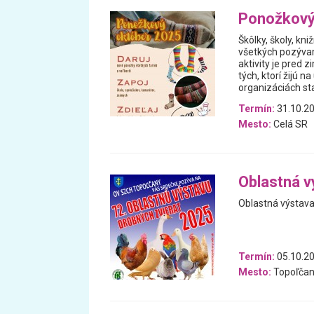
Ponožkový
Škôlky, školy, kniž
všetkých pozýva
aktivity je pred 
tých, ktorí žijú n
organizáciách sta
Termín:
31.10.20
Mesto:
Celá SR
Oblastná v
Oblastná výstava
Termín:
05.10.20
Mesto:
Topoľčan