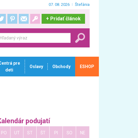
07. 08. 2026
Štefánia
+
Pridať článok
Centrá pre
Oslavy
Obchody
ESHOP
deti
Kalendár podujatí
PO
UT
ST
ŠT
PI
SO
NE