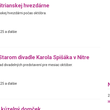
trianskej hvezdárne
nskej hvezdárni počas októbra.
25 a ďalšie
Starom divadle Karola Spišáka v Nitre
d divadelných predstavení pre mesiac október.
25 a ďalšie
2
H
j kúzelný domček