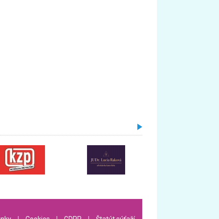
nky
l
Cookies
l
GDPR
l
Štatút súťaží