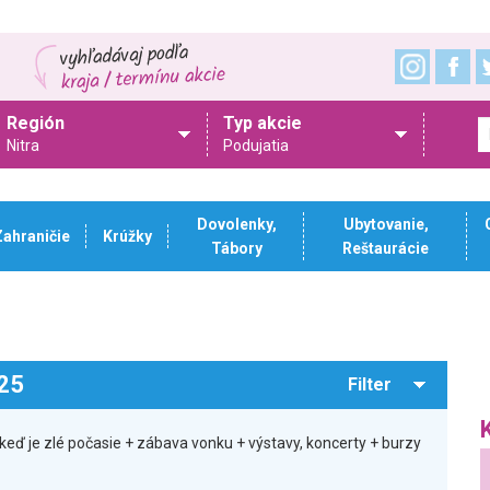
Región
Typ akcie
Nitra
Podujatia
Dovolenky,
Ubytovanie,
Zahraničie
Krúžky
Tábory
Reštaurácie
025
Filter
eď je zlé počasie + zábava vonku + výstavy, koncerty + burzy