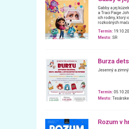
Gabby a jej kúz
a Traci Paige Joh
ich rodiny, ktorý
rozkošných mačac
Termín:
19.10.20
Mesto:
SR
Burza dets
Jesenný a zimný 
Termín:
05.10.20
Mesto:
Tesárske
Rozum v h