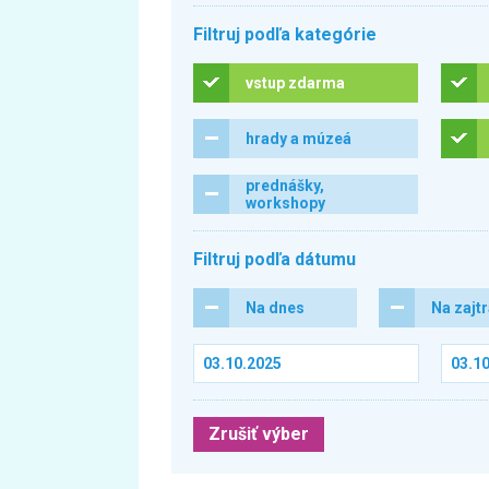
Filtruj podľa kategórie
vstup zdarma
hrady a múzeá
prednášky,
workshopy
Filtruj podľa dátumu
Na dnes
Na zajt
Zrušiť výber