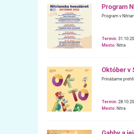
Program Ni
Program v Nitria
Termín:
31.10.20
Mesto:
Nitra
Október v 
Prinášame prehľa
Termín:
28.10.20
Mesto:
Nitra
Gabby a je