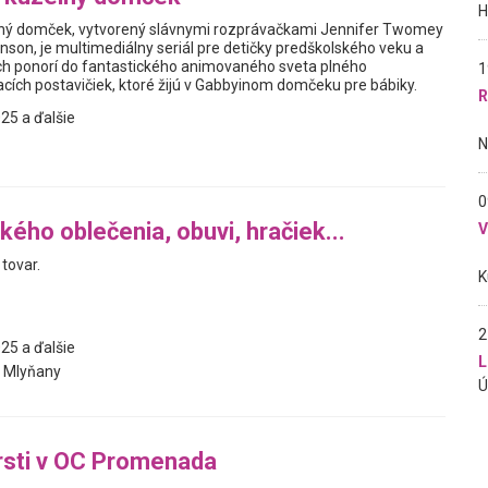
elný domček, vytvorený slávnymi rozprávačkami Jennifer Twomey
nson, je multimediálny seriál pre detičky predškolského veku a
 ich ponorí do fantastického animovaného sveta plného
1
ích postavičiek, ktoré žijú v Gabbyinom domčeku pre bábiky.
R
25 a ďalšie
0
kého oblečenia, obuvi, hračiek...
tovar.
2
25 a ďalšie
L
 Mlyňany
rsti v OC Promenada