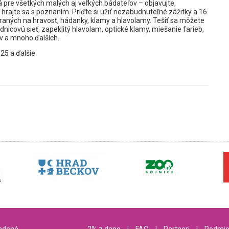
 pre všetkých malých aj veľkých bádateľov – objavujte,
hrajte sa s poznaním. Príďte si užiť nezabudnuteľné zážitky a 16
ných na hravosť, hádanky, klamy a hlavolamy. Tešiť sa môžete
dnicovú sieť, zapeklitý hlavolam, optické klamy, miešanie farieb,
av a mnoho ďalších.
25 a ďalšie
radené
2% z dane
l
FAQ
l
Partneri
l
Podmie