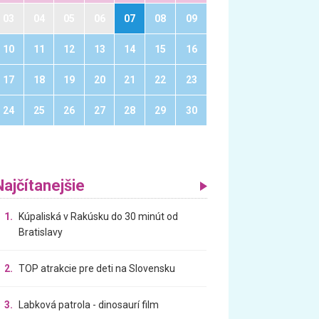
03
04
05
06
07
08
09
10
11
12
13
14
15
16
17
18
19
20
21
22
23
24
25
26
27
28
29
30
Najčítanejšie
1.
Kúpaliská v Rakúsku do 30 minút od
Bratislavy
2.
TOP atrakcie pre deti na Slovensku
3.
Labková patrola - dinosaurí film