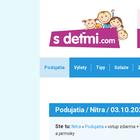
Podujatia
Výlety
Tipy
Súťaže
Podujatia
/ Nitra / 03.10.2
Ste tu:
Nitra
»
Podujatia
» vstup zdarma + k
a jarmoky