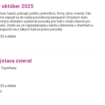
 október 2025
nice, hasiči, policajti, politici, jednotlivci, firmy, obce, mestá, Vás
me zapojiť sa do našej ponožkovej kampane! Zmyslom tejto
zimným obdobím vyzbierať ponožky pre ľudí v núdzi, hlavne pre
a ulici. Zistilo sa, že najžiadanejšou časťou oblečenia v charitách a
rajúcich sa o takých ľudí sú práve ponožky.
25 a ďalšie
ýstava zvierat
 Topoľčany.
25 a ďalšie
y