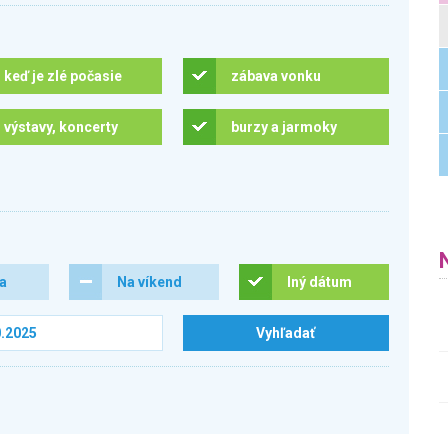
keď je zlé počasie
zábava vonku
výstavy, koncerty
burzy a jarmoky
ra
Na víkend
Iný dátum