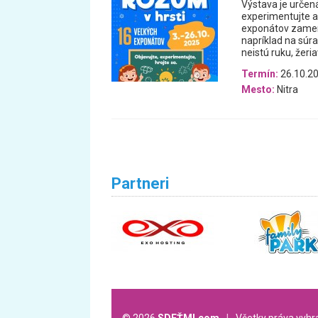
Výstava je určená
experimentujte a 
exponátov zamera
napríklad na súra
neistú ruku, žeri
Termín:
26.10.20
Mesto:
Nitra
Partneri
© 2026
SDEŤMI.com
l
Všetky práva vyh