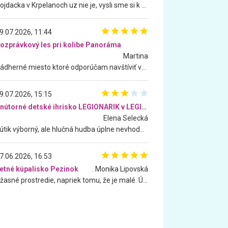
Hojdacka v Krpelanoch uz nie je, vysli sme si k nej vcera, ale, zial, uz je znicena. Ak sem planujete cestu len kvoli hojdacke, mozete si ju usetrit. Krasny vyhlad je tu vsak aj bez hojdacky :-)
9.07.2026, 11:44
ozprávkový les pri kolibe Panoráma
Martina
Nádherné miesto ktoré odporúčam navštíviť všetkými desiatimi, pre rodiny s deťmi, dôchodcom... Proste a jednoducho ozaj rozprávkový les.. určite ešte prídeme. Odniesli sme si na pamiatku krásne tričká,
9.07.2026, 15:15
Vnútorné detské ihrisko LEGIONARIK v LEGIA Fitness
Elena Selecká
Kútik výborný, ale hlučná hudba úplne nevhodná pre deti. Na moju žiadosť o aspoň sušenie nereagovali.
7.06.2026, 16:53
etné kúpalisko Pezinok
. Monika Lipovská
Úžasné prostredie, napriek tomu, že je malé. Úžasná atmosféra. Voda fantastická a nádherná. Ľudí je pomerne veľa, ale su mili a ohľaduplní. Je veľmi zaujímavé sledovať, ako dokážu spolu športovať cudzí ľudia a bez ohľadu na vek. Vládne tu pohoda. Vnuka neviem dostať z vody. Ďakujem za krásny deň . Urcite sa sem vrátim. Jediný problém je s parkovaním, ale aj ten sa mi podarilo vyriešiť. Monika Bratislava