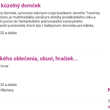
j kúzelný domček
elný domček, vytvorený slávnymi rozprávačkami Jennifer Twomey
nson, je multimediálny seriál pre detičky predškolského veku a
 ich ponorí do fantastického animovaného sveta plného
ích postavičiek, ktoré žijú v Gabbyinom domčeku pre bábiky.
25 a ďalšie
kého oblečenia, obuvi, hračiek...
tovar.
25 a ďalšie
 Mlyňany
2
H