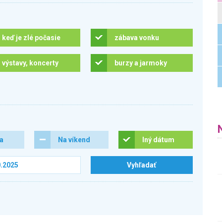
keď je zlé počasie
zábava vonku
výstavy, koncerty
burzy a jarmoky
ra
Na víkend
Iný dátum