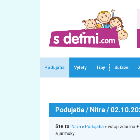
Podujatia
Výlety
Tipy
Súťaže
Podujatia
/ Nitra / 02.10.2
Ste tu:
Nitra
»
Podujatia
» vstup zdarma + k
a jarmoky