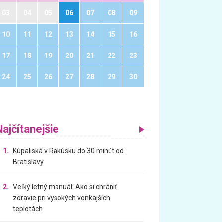
03
04
05
06
07
08
09
10
11
12
13
14
15
16
17
18
19
20
21
22
23
24
25
26
27
28
29
30
Najčítanejšie
1.
Kúpaliská v Rakúsku do 30 minút od
Bratislavy
2.
Veľký letný manuál: Ako si chrániť
zdravie pri vysokých vonkajších
teplotách