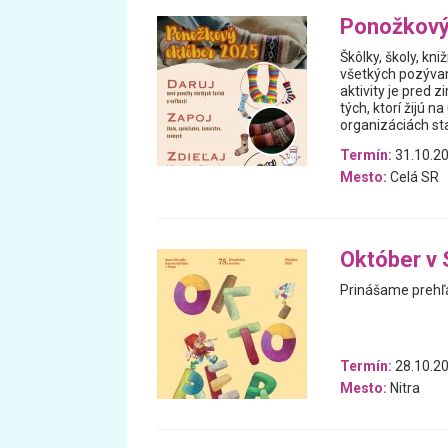
Ponožkový
Škôlky, školy, kniž
všetkých pozýva
aktivity je pred 
tých, ktorí žijú n
organizáciách sta
Termín:
31.10.20
Mesto:
Celá SR
Október v 
Prinášame prehľa
Termín:
28.10.20
Mesto:
Nitra