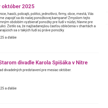
 október 2025
nice, hasiči, policajti, politici, jednotlivci, firmy, obce, mestá, Vás
me zapojiť sa do našej ponožkovej kampane! Zmyslom tejto
zimným obdobím vyzbierať ponožky pre ľudí v núdzi, hlavne pre
a ulici. Zistilo sa, že najžiadanejšou časťou oblečenia v charitách a
rajúcich sa o takých ľudí sú práve ponožky.
25 a ďalšie
Starom divadle Karola Spišáka v Nitre
d divadelných predstavení pre mesiac október.
25 a ďalšie