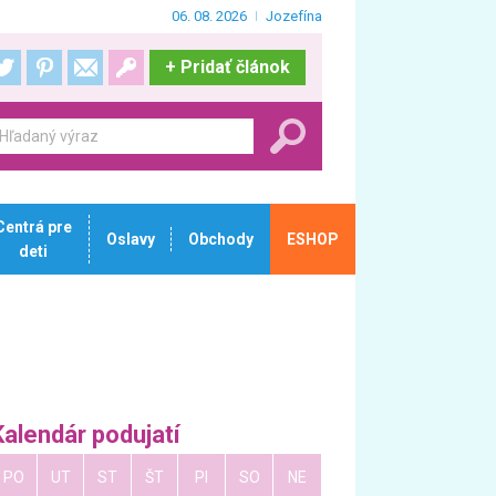
06. 08. 2026
Jozefína
+
Pridať článok
Centrá pre
Oslavy
Obchody
ESHOP
deti
Kalendár podujatí
PO
UT
ST
ŠT
PI
SO
NE