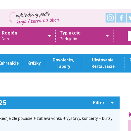
Región
Typ akcie
Nitra
Podujatia
Dovolenky,
Ubytovanie,
Zahraničie
Krúžky
Tábory
Reštaurácie
025
Filter
eď je zlé počasie + zábava vonku + výstavy, koncerty + burzy