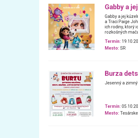
Gabby a je
Gabby a jej kúz
a Traci Paige Joh
ich rodiny, ktorý
rozkošných mačac
Termín:
19.10.20
Mesto:
SR
Burza dets
Jesenný a zimný 
Termín:
05.10.20
Mesto:
Tesárske