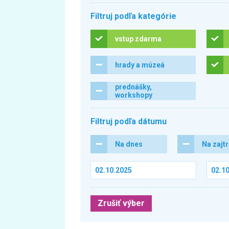
Filtruj podľa kategórie
vstup zdarma
hrady a múzeá
prednášky,
workshopy
Filtruj podľa dátumu
Na dnes
Na zajt
Zrušiť výber