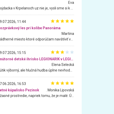
Eva
Hojdacka v Krpelanoch uz nie je, vysli sme si k nej vcera, ale, zial, uz je znicena. Ak sem planujete cestu len kvoli hojdacke, mozete si ju usetrit. Krasny vyhlad je tu vsak aj bez hojdacky :-)
9.07.2026, 11:44
ozprávkový les pri kolibe Panoráma
Martina
Nádherné miesto ktoré odporúčam navštíviť všetkými desiatimi, pre rodiny s deťmi, dôchodcom... Proste a jednoducho ozaj rozprávkový les.. určite ešte prídeme. Odniesli sme si na pamiatku krásne tričká,
9.07.2026, 15:15
Vnútorné detské ihrisko LEGIONARIK v LEGIA Fitness
Elena Selecká
Kútik výborný, ale hlučná hudba úplne nevhodná pre deti. Na moju žiadosť o aspoň sušenie nereagovali.
7.06.2026, 16:53
etné kúpalisko Pezinok
. Monika Lipovská
Úžasné prostredie, napriek tomu, že je malé. Úžasná atmosféra. Voda fantastická a nádherná. Ľudí je pomerne veľa, ale su mili a ohľaduplní. Je veľmi zaujímavé sledovať, ako dokážu spolu športovať cudzí ľudia a bez ohľadu na vek. Vládne tu pohoda. Vnuka neviem dostať z vody. Ďakujem za krásny deň . Urcite sa sem vrátim. Jediný problém je s parkovaním, ale aj ten sa mi podarilo vyriešiť. Monika Bratislava