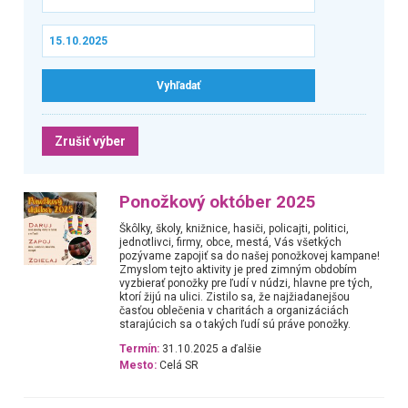
Zrušiť výber
Ponožkový október 2025
Škôlky, školy, knižnice, hasiči, policajti, politici,
jednotlivci, firmy, obce, mestá, Vás všetkých
pozývame zapojiť sa do našej ponožkovej kampane!
Zmyslom tejto aktivity je pred zimným obdobím
vyzbierať ponožky pre ľudí v núdzi, hlavne pre tých,
ktorí žijú na ulici. Zistilo sa, že najžiadanejšou
časťou oblečenia v charitách a organizáciách
starajúcich sa o takých ľudí sú práve ponožky.
Termín:
31.10.2025 a ďalšie
Mesto:
Celá SR