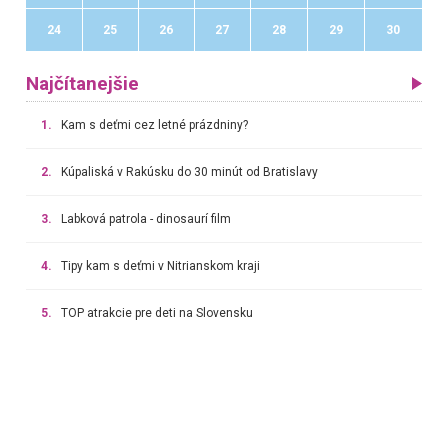
24
25
26
27
28
29
30
Najčítanejšie
1.
Kam s deťmi cez letné prázdniny?
2.
Kúpaliská v Rakúsku do 30 minút od Bratislavy
3.
Labková patrola - dinosaurí film
4.
Tipy kam s deťmi v Nitrianskom kraji
5.
TOP atrakcie pre deti na Slovensku