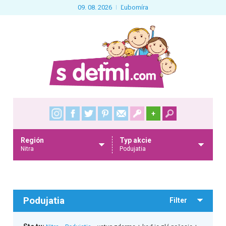
09. 08. 2026
Ľubomíra
+
Región
Typ akcie
Nitra
Podujatia
Podujatia
Filter