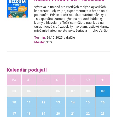
Výstava je určená pre všetkých malých aj veľkých
bádateľov – objavujte, experimentujte a hrajte sa s
poznaním. Príďte si užiť nezabudnuteľné zážitky a
16 exponátov zameraných na hravosť, hádanky,
klamy a hlavolamy. Tešiť sa môžete napríklad na
súradnicovú sieť, zapeklitý hlavolam, optické klamy,
miešanie farieb, neistú ruku, žeriav a mnoho ďalších.
Termín:
26.10.2025 a ďalšie
Mesto:
Nitra
Kalendár podujatí
PO
UT
ST
ŠT
PI
SO
NE
03
04
05
06
07
08
09
10
11
12
13
14
15
16
17
18
19
20
21
22
23