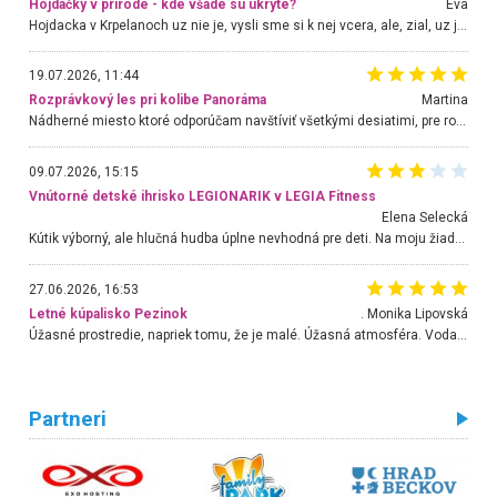
Hojdačky v prírode - kde všade sú ukryté?
Eva
Hojdacka v Krpelanoch uz nie je, vysli sme si k nej vcera, ale, zial, uz je znicena. Ak sem planujete cestu len kvoli hojdacke, mozete si ju usetrit. Krasny vyhlad je tu vsak aj bez hojdacky :-)
19.07.2026, 11:44
Rozprávkový les pri kolibe Panoráma
Martina
Nádherné miesto ktoré odporúčam navštíviť všetkými desiatimi, pre rodiny s deťmi, dôchodcom... Proste a jednoducho ozaj rozprávkový les.. určite ešte prídeme. Odniesli sme si na pamiatku krásne tričká,
09.07.2026, 15:15
Vnútorné detské ihrisko LEGIONARIK v LEGIA Fitness
Elena Selecká
Kútik výborný, ale hlučná hudba úplne nevhodná pre deti. Na moju žiadosť o aspoň sušenie nereagovali.
27.06.2026, 16:53
Letné kúpalisko Pezinok
. Monika Lipovská
Úžasné prostredie, napriek tomu, že je malé. Úžasná atmosféra. Voda fantastická a nádherná. Ľudí je pomerne veľa, ale su mili a ohľaduplní. Je veľmi zaujímavé sledovať, ako dokážu spolu športovať cudzí ľudia a bez ohľadu na vek. Vládne tu pohoda. Vnuka neviem dostať z vody. Ďakujem za krásny deň . Urcite sa sem vrátim. Jediný problém je s parkovaním, ale aj ten sa mi podarilo vyriešiť. Monika Bratislava
Partneri