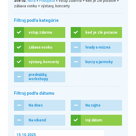
Ste tu:
Nitra
»
Podujatia
» vstup zdarma + keď je zlé počasie +
zábava vonku + výstavy, koncerty
Filtruj podľa kategórie
vstup zdarma
keď je zlé počasie
zábava vonku
hrady a múzeá
výstavy, koncerty
burzy a jarmoky
prednášky,
workshopy
Filtruj podľa dátumu
Na dnes
Na zajtra
Na víkend
Iný dátum