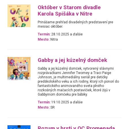
Október v Starom divadle
Karola Spišáka v Nitre
Prinášame prehľad divadelných predstavení pre
mesiac október.
Termín:
28.10.2025 a ďalšie
Mesto:
Nitra
Gabby a jej kúzelný domček
Gabby a jej kúzelný domček, vytvorený slávnymi
rozprávačkami Jennifer Twomey a Traci Paige
Johnson, je multimediálny seriál pre detičky
predškolského veku a ich rodiny, ktorý ich ponorí do
fantastického animovaného sveta plného
rozkošných mačacích postavičiek, ktoré žijú v
Gabbyinom domčeku pre bábiky.
Termín:
19.10.2025 a ďalšie
Mesto:
SR
Rozum v hrsti v OC Promenada