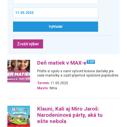
Zrušiť výber
Deň matiek v MAX-e
TOP
Príďte si spolu s nami vytvoriť krásne darčeky pre
vaše mamičky a zažiť príjemné spoločné popoludnie.
Termín:
11.05.2025
Mesto:
Nitra
Klauni, Kali aj Miro Jaroš:
Narodeninová párty, aká tu
ešte nebola