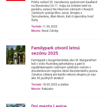
Príďte osláviť 25. narodeniny spoločnosti Kaufland
na Slovensku! Už 11. mája sa môžete tešiť na
parádnu oslavu! Na Hlavnom námestí v Nových
Zámkoch vystúpi Miro Jaroš, Smejko s
Tanculienkou, Alan Murin, Kali či špeciálny hosť
Šorty.
Termín:
11.05.2025
Mesto:
Nové Zámky
Familypark otvoril letnú
sezónu 2025
Familypark v burgenlandskej obci St. Margarethen
leží v srdci Rustskej pahorkatiny a patrí k
najobľúbenejším rodinným výletným cieľom v
dovolenkovom regióne okolo Neziderského jazera.
Zárukou zábavy pre každú vekovú skupinu je viac
ako 30 jazdných atrakcií.
Termín:
18.05.2025 a ďalšie
Mesto:
Rakúsko
Dni mesta Levice