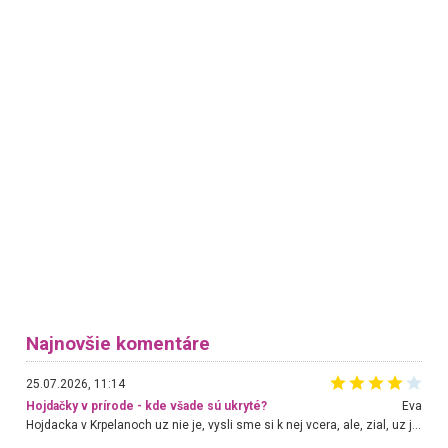
Najnovšie komentáre
25.07.2026, 11:14
Hojdačky v prírode - kde všade sú ukryté?
Eva
Hojdacka v Krpelanoch uz nie je, vysli sme si k nej vcera, ale, zial, uz je znicena. Ak sem planujete cestu len kvoli hojdacke, mozete si ju usetrit. Krasny vyhlad je tu vsak aj bez hojdacky :-)