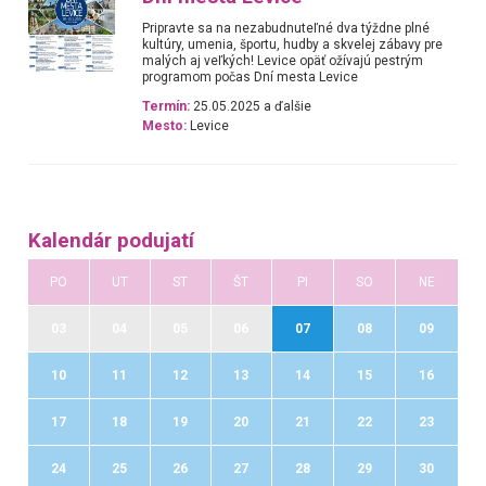
Pripravte sa na nezabudnuteľné dva týždne plné
kultúry, umenia, športu, hudby a skvelej zábavy pre
malých aj veľkých! Levice opäť ožívajú pestrým
programom počas Dní mesta Levice
Termín:
25.05.2025 a ďalšie
Mesto:
Levice
Kalendár podujatí
PO
UT
ST
ŠT
PI
SO
NE
03
04
05
06
07
08
09
10
11
12
13
14
15
16
17
18
19
20
21
22
23
24
25
26
27
28
29
30