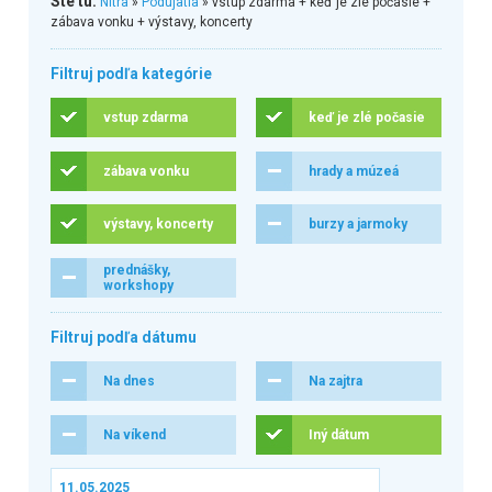
Ste tu:
Nitra
»
Podujatia
» vstup zdarma + keď je zlé počasie +
zábava vonku + výstavy, koncerty
Filtruj podľa kategórie
vstup zdarma
keď je zlé počasie
zábava vonku
hrady a múzeá
výstavy, koncerty
burzy a jarmoky
prednášky,
workshopy
Filtruj podľa dátumu
Na dnes
Na zajtra
Na víkend
Iný dátum