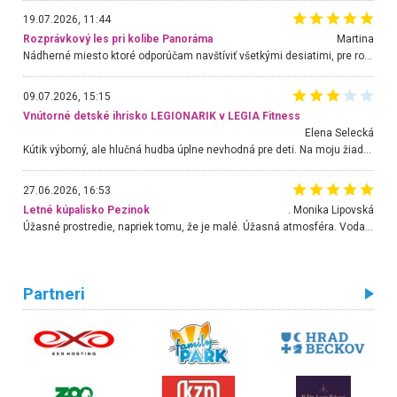
19.07.2026, 11:44
Rozprávkový les pri kolibe Panoráma
Martina
Nádherné miesto ktoré odporúčam navštíviť všetkými desiatimi, pre rodiny s deťmi, dôchodcom... Proste a jednoducho ozaj rozprávkový les.. určite ešte prídeme. Odniesli sme si na pamiatku krásne tričká,
09.07.2026, 15:15
Vnútorné detské ihrisko LEGIONARIK v LEGIA Fitness
Elena Selecká
Kútik výborný, ale hlučná hudba úplne nevhodná pre deti. Na moju žiadosť o aspoň sušenie nereagovali.
27.06.2026, 16:53
Letné kúpalisko Pezinok
. Monika Lipovská
Úžasné prostredie, napriek tomu, že je malé. Úžasná atmosféra. Voda fantastická a nádherná. Ľudí je pomerne veľa, ale su mili a ohľaduplní. Je veľmi zaujímavé sledovať, ako dokážu spolu športovať cudzí ľudia a bez ohľadu na vek. Vládne tu pohoda. Vnuka neviem dostať z vody. Ďakujem za krásny deň . Urcite sa sem vrátim. Jediný problém je s parkovaním, ale aj ten sa mi podarilo vyriešiť. Monika Bratislava
Partneri