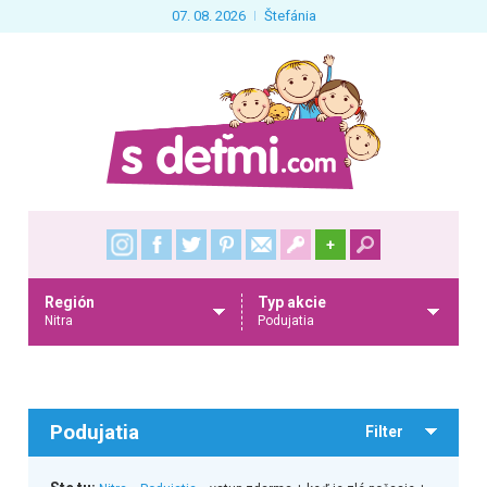
07. 08. 2026
Štefánia
+
Región
Typ akcie
Nitra
Podujatia
Podujatia
Filter