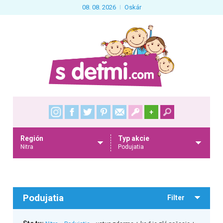
08. 08. 2026
Oskár
+
Región
Typ akcie
Nitra
Podujatia
Podujatia
Filter