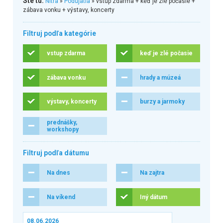
Ste tu:
Nitra
»
Podujatia
» vstup zdarma + keď je zlé počasie +
zábava vonku + výstavy, koncerty
Filtruj podľa kategórie
vstup zdarma
keď je zlé počasie
zábava vonku
hrady a múzeá
výstavy, koncerty
burzy a jarmoky
prednášky,
workshopy
Filtruj podľa dátumu
Na dnes
Na zajtra
Na víkend
Iný dátum