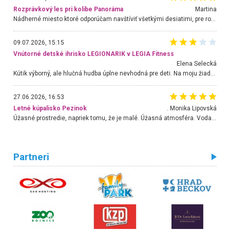
Rozprávkový les pri kolibe Panoráma
Martina
Nádherné miesto ktoré odporúčam navštíviť všetkými desiatimi, pre rodiny s deťmi, dôchodcom... Proste a jednoducho ozaj rozprávkový les.. určite ešte prídeme. Odniesli sme si na pamiatku krásne tričká,
09.07.2026, 15:15
Vnútorné detské ihrisko LEGIONARIK v LEGIA Fitness
Elena Selecká
Kútik výborný, ale hlučná hudba úplne nevhodná pre deti. Na moju žiadosť o aspoň sušenie nereagovali.
27.06.2026, 16:53
Letné kúpalisko Pezinok
. Monika Lipovská
Úžasné prostredie, napriek tomu, že je malé. Úžasná atmosféra. Voda fantastická a nádherná. Ľudí je pomerne veľa, ale su mili a ohľaduplní. Je veľmi zaujímavé sledovať, ako dokážu spolu športovať cudzí ľudia a bez ohľadu na vek. Vládne tu pohoda. Vnuka neviem dostať z vody. Ďakujem za krásny deň . Urcite sa sem vrátim. Jediný problém je s parkovaním, ale aj ten sa mi podarilo vyriešiť. Monika Bratislava
Partneri