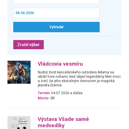
Zrušiť výber
Vládcovia vesmíru
Nudný život kancelárskeho outsidera Adama sa
obráti hore nohami, keď objaví legendárny Meč moci
a zistí, že jeho skutočným domovom je magická
planéta Eternia.
Termín:
04.07.2026 a ďalšie
Mesto:
SR
Výstava Všade samé
medvedíky