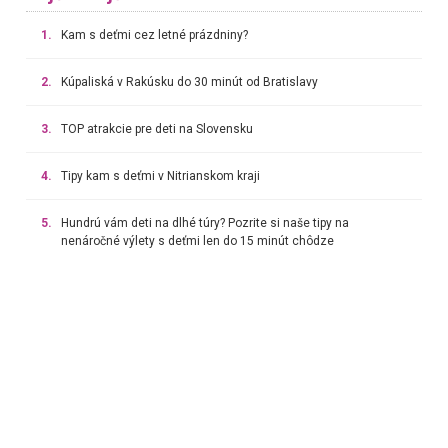
1.
Kam s deťmi cez letné prázdniny?
2.
Kúpaliská v Rakúsku do 30 minút od Bratislavy
3.
TOP atrakcie pre deti na Slovensku
4.
Tipy kam s deťmi v Nitrianskom kraji
5.
Hundrú vám deti na dlhé túry? Pozrite si naše tipy na
nenáročné výlety s deťmi len do 15 minút chôdze