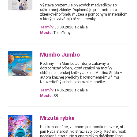
Výstava prezentuje plyšových medvedíkov zo
súkromnej zbierky. Doplnená je predmetmi zo
zbierkového fondu múzea a pomocným materiálom,
s ktorými vytvárajú rôzne scénky.
Termín:
08.08.2026 a ďalšie
Mesto:
Topoľčany
Mumbo Jumbo
Rodinný film Mumbo Jumbo je zábavný a
dobrodružný príbeh, ktorý vznikol na motívy
obľúbenej detskej knižky Jakoba Martina Strida –
autora knižnej predlohy k rovnomennému filmu
Neuveriteľný príbeh o obrovskej hruške.
Termín:
14.06.2026 a ďalšie
Mesto:
SR
Mrzutá rybka
Hlboko v oceáne, v tichom podmorskom svete, si
pán Ryba starostlivo stráži svoj pokoj. Keď mu však
nečakané stretnutie s energickým dráčikom Pipou