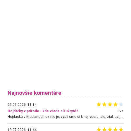
Najnovšie komentáre
25.07.2026, 11:14
Hojdačky v prírode - kde všade sú ukryté?
Eva
Hojdacka v Krpelanoch uz nie je, vysli sme si k nej vcera, ale, zial, uz je znicena. Ak sem planujete cestu len kvoli hojdacke, mozete si ju usetrit. Krasny vyhlad je tu vsak aj bez hojdacky :-)
19.07.2026, 11:44