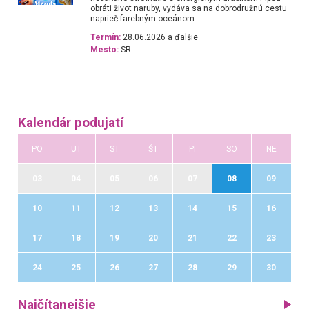
obráti život naruby, vydáva sa na dobrodružnú cestu
naprieč farebným oceánom.
Termín:
28.06.2026 a ďalšie
Mesto:
SR
Kalendár podujatí
PO
UT
ST
ŠT
PI
SO
NE
03
04
05
06
07
08
09
10
11
12
13
14
15
16
17
18
19
20
21
22
23
24
25
26
27
28
29
30
Najčítanejšie