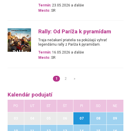
Termín:
23.05.2026 a ďalšie
Mesto:
SR
Rally: Od Paríža k pyramídam
Traja nečakaní priatelia sa pokúšajú vyhrať
legendárnu rally z Paríža k pyramídam.
Termín:
16.05.2026 a ďalšie
Mesto:
SR
1
2
»
Kalendár podujatí
PO
UT
ST
ŠT
PI
SO
NE
03
04
05
06
07
08
09
10
11
12
13
14
15
16