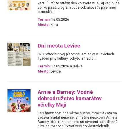
verzii“. Príďte stráviť deň vo svete včiel, aj keď bude
vonku pršať, program bude pokračovať v príjemnej
atmosfére.
Termín:
16.05.2026
Mesto:
Nitra
Dni mesta Levice
870. výročie prvej písomnej zmienky o Leviciach.
Týždeň plný kultúry, pohybu a tradícií.
Termín:
17.05.2026 a ďalšie
Mesto:
Levice
Arnie a Barney: Vodné
dobrodružstvo kamarátov
včielky Maji
Keď hmyz postihne vážne sucho, mravčia čata sa
vydáva hľadať riešenie. Smiešne nešikovní Arnie a
Barney, ktorí rozhodne nie sú stvorení na hrdinské
činy, sa rozhodnú vziať veci do vlastných rúk.