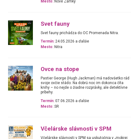
Mesto:
Nové Zámky
Svet fauny
Svet fauny prichádza do OC Promenada Nitra.
Termín:
24.05.2026 a ďalšie
Mesto:
Nitra
Ovce na stope
Pastier George (Hugh Jackman) má nadovšetko rád
svoje ovčie stádo. Na dobrú noc im dokonca číta
knihy – no nejde o žiadne rozprávky, ale detektívne
príbehy.
Termín:
07.06.2026 a ďalšie
Mesto:
SR
Včelárske slávnosti v SPM
Včelárske slávnosti v SPM sa uskutočnia v „mokrej