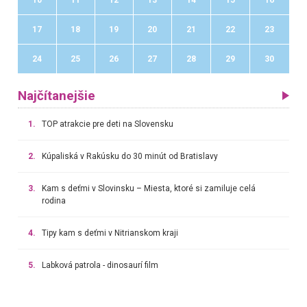
17
18
19
20
21
22
23
24
25
26
27
28
29
30
Najčítanejšie
1.
TOP atrakcie pre deti na Slovensku
2.
Kúpaliská v Rakúsku do 30 minút od Bratislavy
3.
Kam s deťmi v Slovinsku – Miesta, ktoré si zamiluje celá
rodina
4.
Tipy kam s deťmi v Nitrianskom kraji
5.
Labková patrola - dinosaurí film