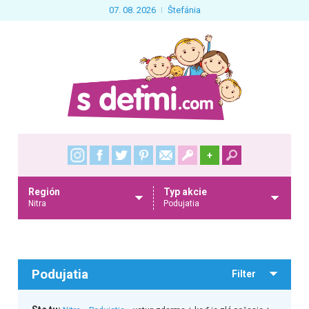
07. 08. 2026
Štefánia
+
Región
Typ akcie
Nitra
Podujatia
Podujatia
Filter