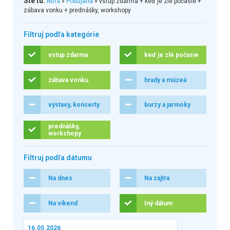
Ste tu:
Nitra
»
Podujatia
» vstup zdarma + keď je zlé počasie +
zábava vonku + prednášky, workshopy
Filtruj podľa kategórie
vstup zdarma
keď je zlé počasie
zábava vonku
hrady a múzeá
výstavy, koncerty
burzy a jarmoky
prednášky,
workshopy
Filtruj podľa dátumu
Na dnes
Na zajtra
Na víkend
Iný dátum