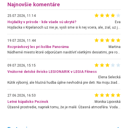
Najnovšie komentáre
25.07.2026, 11:14
Hojdačky v prírode - kde všade sú ukryté?
Eva
Hojdacka v Krpelanoch uz nie je, vysli sme si k nej vcera, ale, zial, uz je znicena. Ak sem planujete cestu len kvoli hojdacke, mozete si ju usetrit. Krasny vyhlad je tu vsak aj bez hojdacky :-)
19.07.2026, 11:44
Rozprávkový les pri kolibe Panoráma
Martina
Nádherné miesto ktoré odporúčam navštíviť všetkými desiatimi, pre rodiny s deťmi, dôchodcom... Proste a jednoducho ozaj rozprávkový les.. určite ešte prídeme. Odniesli sme si na pamiatku krásne tričká,
09.07.2026, 15:15
Vnútorné detské ihrisko LEGIONARIK v LEGIA Fitness
Elena Selecká
Kútik výborný, ale hlučná hudba úplne nevhodná pre deti. Na moju žiadosť o aspoň sušenie nereagovali.
27.06.2026, 16:53
Letné kúpalisko Pezinok
. Monika Lipovská
Úžasné prostredie, napriek tomu, že je malé. Úžasná atmosféra. Voda fantastická a nádherná. Ľudí je pomerne veľa, ale su mili a ohľaduplní. Je veľmi zaujímavé sledovať, ako dokážu spolu športovať cudzí ľudia a bez ohľadu na vek. Vládne tu pohoda. Vnuka neviem dostať z vody. Ďakujem za krásny deň . Urcite sa sem vrátim. Jediný problém je s parkovaním, ale aj ten sa mi podarilo vyriešiť. Monika Bratislava