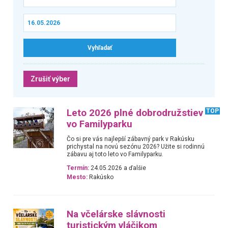
Zrušiť výber
Leto 2026 plné dobrodružstiev
TOP
vo Familyparku
Čo si pre vás najlepší zábavný park v Rakúsku
prichystal na novú sezónu 2026? Užite si rodinnú
zábavu aj toto leto vo Familyparku.
Termín:
24.05.2026 a ďalšie
Mesto:
Rakúsko
Na včelárske slávnosti
turistickým vláčikom