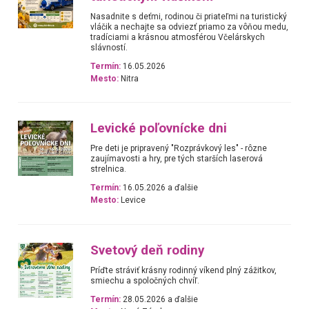
Nasadnite s deťmi, rodinou či priateľmi na turistický
vláčik a nechajte sa odviezť priamo za vôňou medu,
tradíciami a krásnou atmosférou Včelárskych
slávností.
Termín:
16.05.2026
Mesto:
Nitra
Levické poľovnícke dni
Pre deti je pripravený "Rozprávkový les" - rôzne
zaujímavosti a hry, pre tých starších laserová
strelnica.
Termín:
16.05.2026 a ďalšie
Mesto:
Levice
Svetový deň rodiny
Príďte stráviť krásny rodinný víkend plný zážitkov,
smiechu a spoločných chvíľ.
Termín:
28.05.2026 a ďalšie