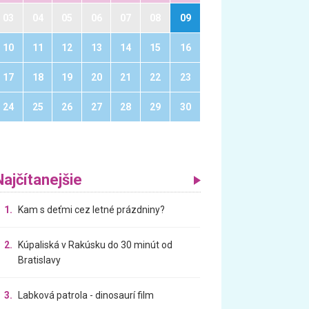
03
04
05
06
07
08
09
10
11
12
13
14
15
16
17
18
19
20
21
22
23
24
25
26
27
28
29
30
Najčítanejšie
1.
Kam s deťmi cez letné prázdniny?
2.
Kúpaliská v Rakúsku do 30 minút od
Bratislavy
3.
Labková patrola - dinosaurí film