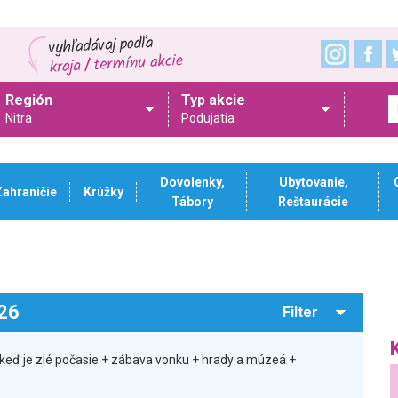
Región
Typ akcie
Nitra
Podujatia
Dovolenky,
Ubytovanie,
Zahraničie
Krúžky
Tábory
Reštaurácie
026
Filter
keď je zlé počasie + zábava vonku + hrady a múzeá +