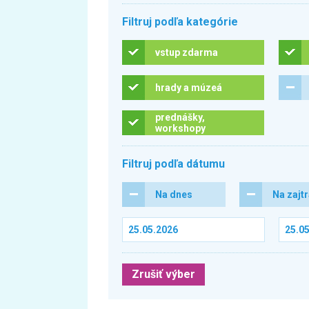
Filtruj podľa kategórie
vstup zdarma
hrady a múzeá
prednášky,
workshopy
Filtruj podľa dátumu
Na dnes
Na zajt
Zrušiť výber