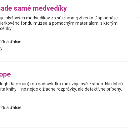
šade samé medvedíky
je plyšových medvedíkov zo súkromnej zbierky. Doplnená je
ierkového fondu múzea a pomocným materiálom, s ktorými
scénky.
26 a ďalšie
y
tope
Hugh Jackman) má nadovšetko rád svoje ovčie stádo. Na dobrú
ta knihy – no nejde o žiadne rozprávky, ale detektívne príbehy.
26 a ďalšie