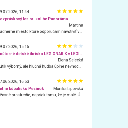
9.07.2026, 11:44
ozprávkový les pri kolibe Panoráma
Martina
Nádherné miesto ktoré odporúčam navštíviť všetkými desiatimi, pre rodiny s deťmi, dôchodcom... Proste a jednoducho ozaj rozprávkový les.. určite ešte prídeme. Odniesli sme si na pamiatku krásne tričká,
9.07.2026, 15:15
Vnútorné detské ihrisko LEGIONARIK v LEGIA Fitness
Elena Selecká
Kútik výborný, ale hlučná hudba úplne nevhodná pre deti. Na moju žiadosť o aspoň sušenie nereagovali.
7.06.2026, 16:53
etné kúpalisko Pezinok
. Monika Lipovská
Úžasné prostredie, napriek tomu, že je malé. Úžasná atmosféra. Voda fantastická a nádherná. Ľudí je pomerne veľa, ale su mili a ohľaduplní. Je veľmi zaujímavé sledovať, ako dokážu spolu športovať cudzí ľudia a bez ohľadu na vek. Vládne tu pohoda. Vnuka neviem dostať z vody. Ďakujem za krásny deň . Urcite sa sem vrátim. Jediný problém je s parkovaním, ale aj ten sa mi podarilo vyriešiť. Monika Bratislava