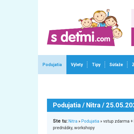
Podujatia
Výlety
Tipy
Súťaže
Podujatia
/ Nitra / 25.05.2
Ste tu:
Nitra
»
Podujatia
» vstup zdarma + 
prednášky, workshopy