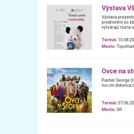
Výstava V
Výstava prezentu
predmetmi zo zb
vytvárajú rôzne 
Termín:
10.08.20
Mesto:
Topoľčan
Ovce na s
Pastier George (
noc im dokonca čí
Termín:
07.06.20
Mesto:
SR