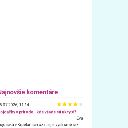
Najnovšie komentáre
5.07.2026, 11:14
ojdačky v prírode - kde všade sú ukryté?
Eva
Hojdacka v Krpelanoch uz nie je, vysli sme si k nej vcera, ale, zial, uz je znicena. Ak sem planujete cestu len kvoli hojdacke, mozete si ju usetrit. Krasny vyhlad je tu vsak aj bez hojdacky :-)