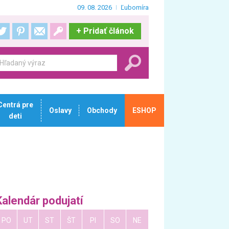
09. 08. 2026
Ľubomíra
+
Pridať článok
Centrá pre
Oslavy
Obchody
ESHOP
deti
Kalendár podujatí
PO
UT
ST
ŠT
PI
SO
NE