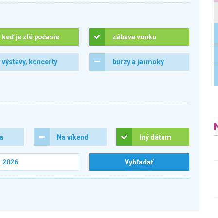
keď je zlé počasie
zábava vonku
výstavy, koncerty
burzy a jarmoky
ra
Na víkend
Iný dátum