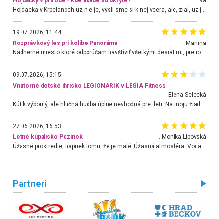
Hojdačky v prírode - kde všade sú ukryté?
Eva
Hojdacka v Krpelanoch uz nie je, vysli sme si k nej vcera, ale, zial, uz je znicena. Ak sem planujete cestu len kvoli hojdacke, mozete si ju usetrit. Krasny vyhlad je tu vsak aj bez hojdacky :-)
19.07.2026, 11:44
Rozprávkový les pri kolibe Panoráma
Martina
Nádherné miesto ktoré odporúčam navštíviť všetkými desiatimi, pre rodiny s deťmi, dôchodcom... Proste a jednoducho ozaj rozprávkový les.. určite ešte prídeme. Odniesli sme si na pamiatku krásne tričká,
09.07.2026, 15:15
Vnútorné detské ihrisko LEGIONARIK v LEGIA Fitness
Elena Selecká
Kútik výborný, ale hlučná hudba úplne nevhodná pre deti. Na moju žiadosť o aspoň sušenie nereagovali.
27.06.2026, 16:53
Letné kúpalisko Pezinok
. Monika Lipovská
Úžasné prostredie, napriek tomu, že je malé. Úžasná atmosféra. Voda fantastická a nádherná. Ľudí je pomerne veľa, ale su mili a ohľaduplní. Je veľmi zaujímavé sledovať, ako dokážu spolu športovať cudzí ľudia a bez ohľadu na vek. Vládne tu pohoda. Vnuka neviem dostať z vody. Ďakujem za krásny deň . Urcite sa sem vrátim. Jediný problém je s parkovaním, ale aj ten sa mi podarilo vyriešiť. Monika Bratislava
Partneri