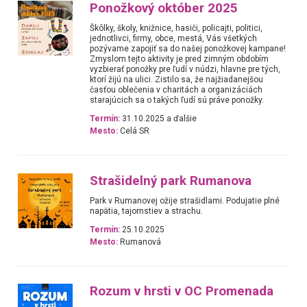
Ponožkový október 2025
Škôlky, školy, knižnice, hasiči, policajti, politici,
jednotlivci, firmy, obce, mestá, Vás všetkých
pozývame zapojiť sa do našej ponožkovej kampane!
Zmyslom tejto aktivity je pred zimným obdobím
vyzbierať ponožky pre ľudí v núdzi, hlavne pre tých,
ktorí žijú na ulici. Zistilo sa, že najžiadanejšou
časťou oblečenia v charitách a organizáciách
starajúcich sa o takých ľudí sú práve ponožky.
Termín:
31.10.2025 a ďalšie
Mesto:
Celá SR
Strašidelný park Rumanova
Park v Rumanovej ožije strašidlami. Podujatie plné
napätia, tajomstiev a strachu.
Termín:
25.10.2025
Mesto:
Rumanová
Rozum v hrsti v OC Promenada