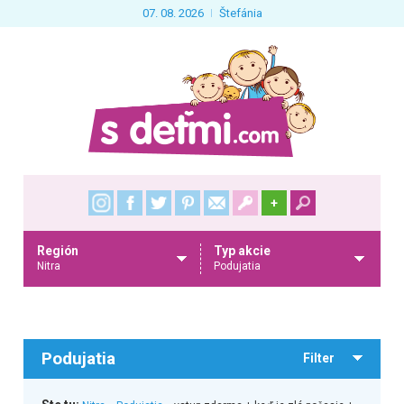
07. 08. 2026
Štefánia
+
Región
Typ akcie
Nitra
Podujatia
Podujatia
Filter