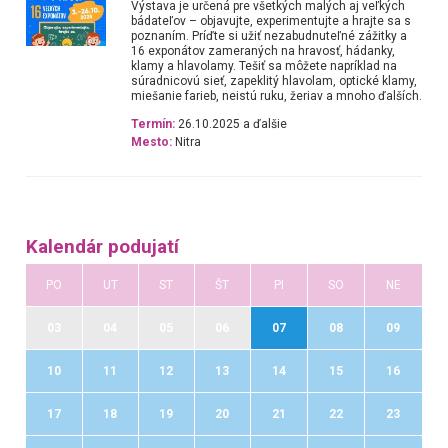
Výstava je určená pre všetkých malých aj veľkých
bádateľov – objavujte, experimentujte a hrajte sa s
poznaním. Príďte si užiť nezabudnuteľné zážitky a
16 exponátov zameraných na hravosť, hádanky,
klamy a hlavolamy. Tešiť sa môžete napríklad na
súradnicovú sieť, zapeklitý hlavolam, optické klamy,
miešanie farieb, neistú ruku, žeriav a mnoho ďalších.
Termín:
26.10.2025 a ďalšie
Mesto:
Nitra
Kalendár podujatí
PO
UT
ST
ŠT
PI
SO
NE
03
04
05
06
07
08
09
10
11
12
13
14
15
16
17
18
19
20
21
22
23