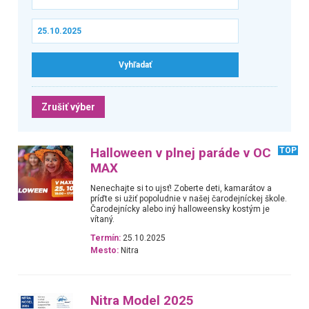
Zrušiť výber
Halloween v plnej paráde v OC
TOP
MAX
Nenechajte si to ujsť! Zoberte deti, kamarátov a
príďte si užiť popoludnie v našej čarodejníckej škole.
Čarodejnícky alebo iný halloweensky kostým je
vítaný.
Termín:
25.10.2025
Mesto:
Nitra
Nitra Model 2025