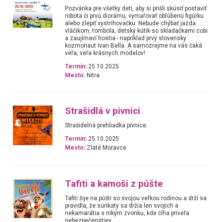
Pozvánka pre všetky deti, aby si prišli skúsiť postaviť
robota či prvú diorámu, vymaľovať obľúbenú figúrku
alebo zlepiť vystrihovačku. Nebude chýbať jazda
vláčikom, tombola, detský kútik so skladačkami cobi
a zaujímaví hostia - napríklad prvý slovensky
kozmonaut Ivan Bella. A samozrejme na vás čaká
veľa, veľa krásnych modelov!
Termín:
25.10.2025
Mesto:
Nitra
Strašidlá v pivnici
Strašidelná prehliadka pivnice.
Termín:
25.10.2025
Mesto:
Zlaté Moravce
Tafiti a kamoši z púšte
Tafiti žije na púšti so svojou veľkou rodinou a drží sa
pravidla, že surikaty sa držia len svojich a
nekamarátia s nikým zvonku, kde číha priveľa
nebezpečenstiev.