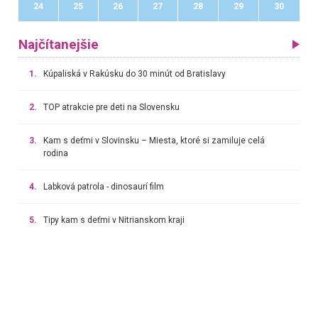
24
25
26
27
28
29
30
Najčítanejšie
1.
Kúpaliská v Rakúsku do 30 minút od Bratislavy
2.
TOP atrakcie pre deti na Slovensku
3.
Kam s deťmi v Slovinsku – Miesta, ktoré si zamiluje celá
rodina
4.
Labková patrola - dinosaurí film
5.
Tipy kam s deťmi v Nitrianskom kraji