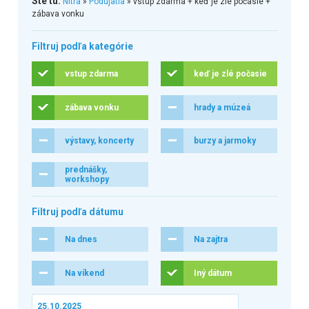
Ste tu:
Nitra
»
Podujatia
» vstup zdarma + keď je zlé počasie +
zábava vonku
Filtruj podľa kategórie
vstup zdarma
keď je zlé počasie
zábava vonku
hrady a múzeá
výstavy, koncerty
burzy a jarmoky
prednášky,
workshopy
Filtruj podľa dátumu
Na dnes
Na zajtra
Na víkend
Iný dátum