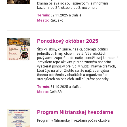
krásna oslava so šou, sprievodmi a mnohými
kúzlami od 24. októbra do 2. novembra!
Termín:
02.11.2025 a ďalšie
Mesto:
Rakúsko
Ponožkový október 2025
Škôlky, školy, knižnice, hasiči, policajti, politici,
jednotlivci, firmy, obce, mestá, Vás všetkých
pozývame zapojiť sa do našej ponožkovej kampane!
Zmyslom tejto aktivity je pred zimným obdobím
vyzbierať ponožky pre ľudí v núdzi, hlavne pre tých,
ktorí žijú na ulici. Zistilo sa, že najžiadanejšou
časťou oblečenia v charitách a organizáciách
starajúcich sa o takých ľudí sú práve ponožky.
Termín:
31.10.2025 a ďalšie
Mesto:
Celá SR
Program Nitrianskej hvezdárne
Program v Nitrianskej hvezdárni počas októbra.