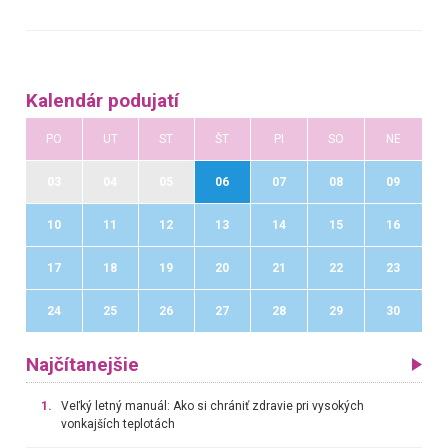
Kalendár podujatí
PO
UT
ST
ŠT
PI
SO
NE
03
04
05
06
07
08
09
10
11
12
13
14
15
16
17
18
19
20
21
22
23
24
25
26
27
28
29
30
Najčítanejšie
1.
Veľký letný manuál: Ako si chrániť zdravie pri vysokých
vonkajších teplotách