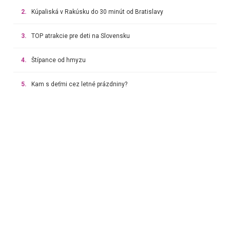
2.
Kúpaliská v Rakúsku do 30 minút od Bratislavy
3.
TOP atrakcie pre deti na Slovensku
4.
Štípance od hmyzu
5.
Kam s deťmi cez letné prázdniny?