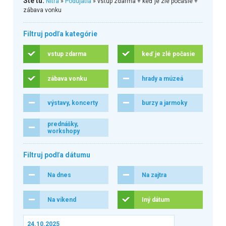
Ste tu:
Nitra
»
Podujatia
» vstup zdarma + keď je zlé počasie +
zábava vonku
Filtruj podľa kategórie
vstup zdarma
keď je zlé počasie
zábava vonku
hrady a múzeá
výstavy, koncerty
burzy a jarmoky
prednášky,
workshopy
Filtruj podľa dátumu
Na dnes
Na zajtra
Na víkend
Iný dátum