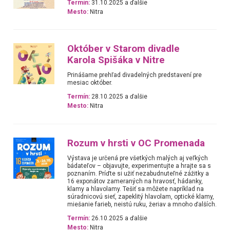
Termín:
31.10.2025 a ďalšie
Mesto:
Nitra
Október v Starom divadle
Karola Spišáka v Nitre
Prinášame prehľad divadelných predstavení pre
mesiac október.
Termín:
28.10.2025 a ďalšie
Mesto:
Nitra
Rozum v hrsti v OC Promenada
Výstava je určená pre všetkých malých aj veľkých
bádateľov – objavujte, experimentujte a hrajte sa s
poznaním. Príďte si užiť nezabudnuteľné zážitky a
16 exponátov zameraných na hravosť, hádanky,
klamy a hlavolamy. Tešiť sa môžete napríklad na
súradnicovú sieť, zapeklitý hlavolam, optické klamy,
miešanie farieb, neistú ruku, žeriav a mnoho ďalších.
Termín:
26.10.2025 a ďalšie
Mesto:
Nitra