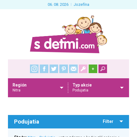
06. 08. 2026
Jozefína
+
Región
Typ akcie
Nitra
Podujatia
Podujatia
Filter