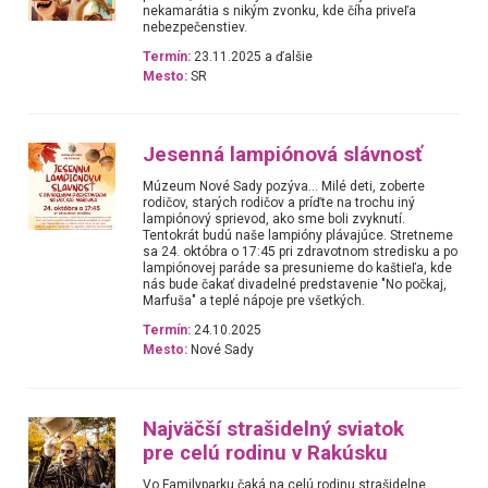
nekamarátia s nikým zvonku, kde číha priveľa
nebezpečenstiev.
Termín:
23.11.2025 a ďalšie
Mesto:
SR
Jesenná lampiónová slávnosť
Múzeum Nové Sady pozýva... Milé deti, zoberte
rodičov, starých rodičov a príďte na trochu iný
lampiónový sprievod, ako sme boli zvyknutí.
Tentokrát budú naše lampióny plávajúce. Stretneme
sa 24. októbra o 17:45 pri zdravotnom stredisku a po
lampiónovej paráde sa presunieme do kaštieľa, kde
nás bude čakať divadelné predstavenie "No počkaj,
Marfuša" a teplé nápoje pre všetkých.
Termín:
24.10.2025
Mesto:
Nové Sady
Najväčší strašidelný sviatok
pre celú rodinu v Rakúsku
Vo Familyparku čaká na celú rodinu strašidelne