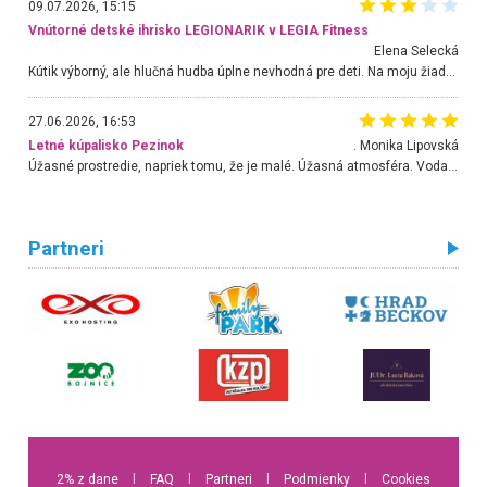
09.07.2026, 15:15
Vnútorné detské ihrisko LEGIONARIK v LEGIA Fitness
Elena Selecká
Kútik výborný, ale hlučná hudba úplne nevhodná pre deti. Na moju žiadosť o aspoň sušenie nereagovali.
27.06.2026, 16:53
Letné kúpalisko Pezinok
. Monika Lipovská
Úžasné prostredie, napriek tomu, že je malé. Úžasná atmosféra. Voda fantastická a nádherná. Ľudí je pomerne veľa, ale su mili a ohľaduplní. Je veľmi zaujímavé sledovať, ako dokážu spolu športovať cudzí ľudia a bez ohľadu na vek. Vládne tu pohoda. Vnuka neviem dostať z vody. Ďakujem za krásny deň . Urcite sa sem vrátim. Jediný problém je s parkovaním, ale aj ten sa mi podarilo vyriešiť. Monika Bratislava
Partneri
2% z dane
l
FAQ
l
Partneri
l
Podmienky
l
Cookies