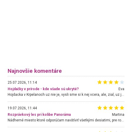
Najnovšie komentáre
25.07.2026, 11:14
Hojdačky v prírode - kde všade sú ukryté?
Eva
Hojdacka v Krpelanoch uz nie je, vysli sme si k nej vcera, ale, zial, uz je znicena. Ak sem planujete cestu len kvoli hojdacke, mozete si ju usetrit. Krasny vyhlad je tu vsak aj bez hojdacky :-)
19.07.2026, 11:44
Rozprávkový les pri kolibe Panoráma
Martina
Nádherné miesto ktoré odporúčam navštíviť všetkými desiatimi, pre rodiny s deťmi, dôchodcom... Proste a jednoducho ozaj rozprávkový les.. určite ešte prídeme. Odniesli sme si na pamiatku krásne tričká,