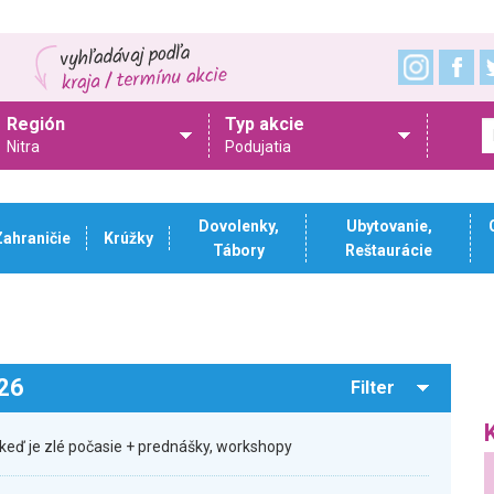
Región
Typ akcie
Nitra
Podujatia
Dovolenky,
Ubytovanie,
Zahraničie
Krúžky
Tábory
Reštaurácie
026
Filter
keď je zlé počasie + prednášky, workshopy