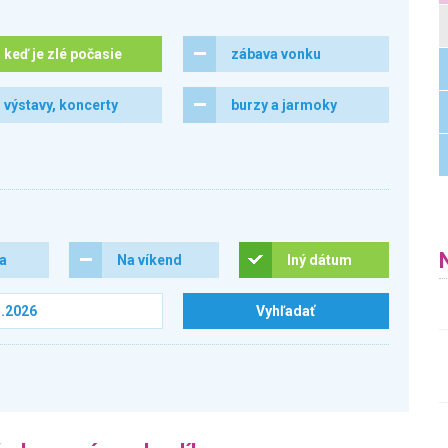
keď je zlé počasie
zábava vonku
výstavy, koncerty
burzy a jarmoky
ra
Na víkend
Iný dátum