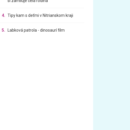
si zamiluje celá rodina
4.
Tipy kam s deťmi v Nitrianskom kraji
5.
Labková patrola - dinosaurí film