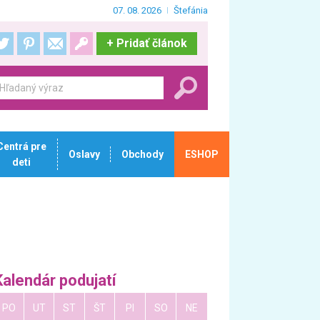
07. 08. 2026
Štefánia
+
Pridať článok
Centrá pre
Oslavy
Obchody
ESHOP
deti
Kalendár podujatí
PO
UT
ST
ŠT
PI
SO
NE