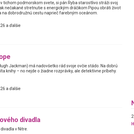
v tichom podmorskom svete, si pán Ryba starostlivo stráži svoj
ak nečakané stretnutie s energickým dráčikom Pipou obráti život
sa na dobrodružnú cestu naprieč farebným oceánom.
26 a ďalšie
tope
Hugh Jackman) má nadovšetko rád svoje ovčie stádo. Na dobrú
ta knihy – no nejde o žiadne rozprávky, ale detektívne príbehy.
26 a ďalšie
2
ového divadla
H
ivadla v Nitre.