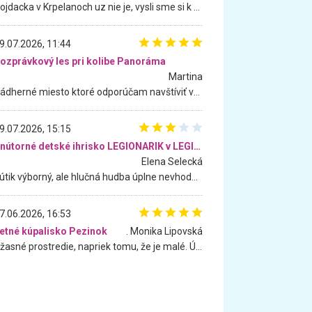
Hojdacka v Krpelanoch uz nie je, vysli sme si k nej vcera, ale, zial, uz je znicena. Ak sem planujete cestu len kvoli hojdacke, mozete si ju usetrit. Krasny vyhlad je tu vsak aj bez hojdacky :-)
9.07.2026, 11:44
ozprávkový les pri kolibe Panoráma
Martina
Nádherné miesto ktoré odporúčam navštíviť všetkými desiatimi, pre rodiny s deťmi, dôchodcom... Proste a jednoducho ozaj rozprávkový les.. určite ešte prídeme. Odniesli sme si na pamiatku krásne tričká,
9.07.2026, 15:15
Vnútorné detské ihrisko LEGIONARIK v LEGIA Fitness
Elena Selecká
Kútik výborný, ale hlučná hudba úplne nevhodná pre deti. Na moju žiadosť o aspoň sušenie nereagovali.
7.06.2026, 16:53
etné kúpalisko Pezinok
. Monika Lipovská
Úžasné prostredie, napriek tomu, že je malé. Úžasná atmosféra. Voda fantastická a nádherná. Ľudí je pomerne veľa, ale su mili a ohľaduplní. Je veľmi zaujímavé sledovať, ako dokážu spolu športovať cudzí ľudia a bez ohľadu na vek. Vládne tu pohoda. Vnuka neviem dostať z vody. Ďakujem za krásny deň . Urcite sa sem vrátim. Jediný problém je s parkovaním, ale aj ten sa mi podarilo vyriešiť. Monika Bratislava