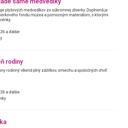
šade samé medvedíky
je plyšových medvedíkov zo súkromnej zbierky. Doplnená je
ierkového fondu múzea a pomocným materiálom, s ktorými
scénky.
26 a ďalšie
y
ň rodiny
ásny rodinný víkend plný zážitkov, smiechu a spoločných chvíľ.
26 a ďalšie
mky
bka