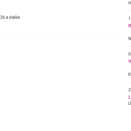
26 a ďalšie
1
R
0
2
L