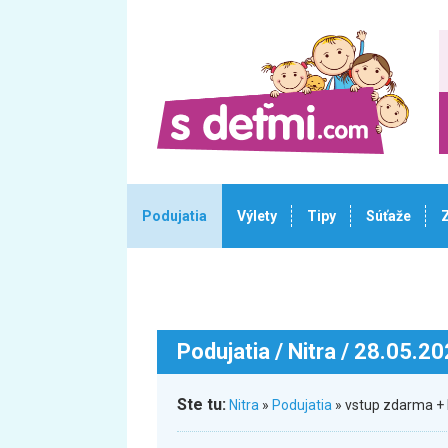
Podujatia
Výlety
Tipy
Súťaže
Podujatia
/ Nitra / 28.05.2
Ste tu:
Nitra
»
Podujatia
» vstup zdarma + 