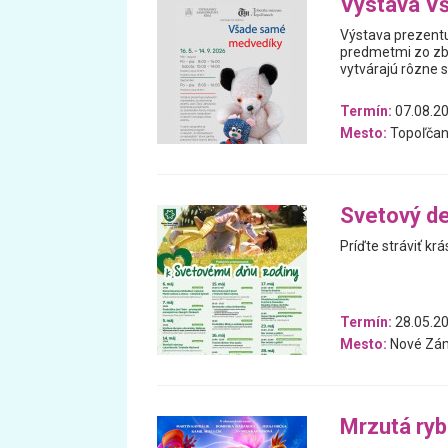
Výstava V
Výstava prezentu
predmetmi zo zb
vytvárajú rôzne 
Termín:
07.08.20
Mesto:
Topoľčan
Svetový de
Príďte stráviť kr
Termín:
28.05.20
Mesto:
Nové Zá
Mrzutá ry