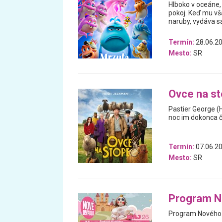
Hlboko v oceáne, 
pokoj. Keď mu vš
naruby, vydáva 
Termín:
28.06.20
Mesto:
SR
Ovce na s
Pastier George (
noc im dokonca čí
Termín:
07.06.20
Mesto:
SR
Program N
Program Nového d