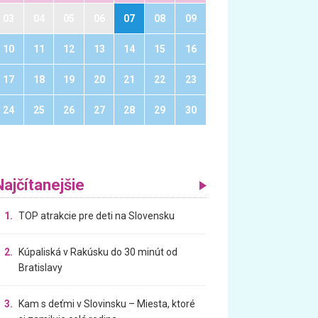
03
04
05
06
07
08
09
10
11
12
13
14
15
16
17
18
19
20
21
22
23
24
25
26
27
28
29
30
Najčítanejšie
1.
TOP atrakcie pre deti na Slovensku
2.
Kúpaliská v Rakúsku do 30 minút od
Bratislavy
3.
Kam s deťmi v Slovinsku – Miesta, ktoré