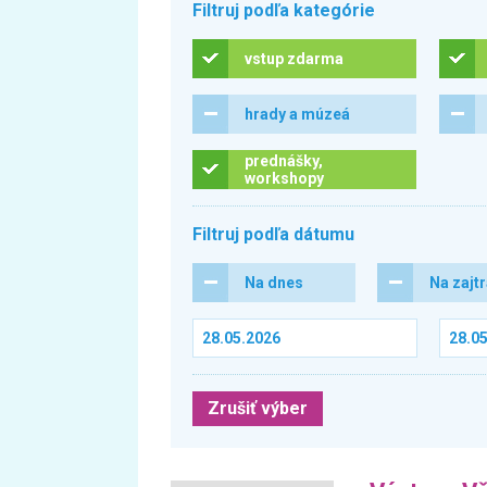
Filtruj podľa kategórie
vstup zdarma
hrady a múzeá
prednášky,
workshopy
Filtruj podľa dátumu
Na dnes
Na zajt
Zrušiť výber