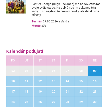
Pastier George (Hugh Jackman) má nadovšetko rád
svoje ovčie stádo. Na dobrú noc im dokonca číta
knihy – no nejde o žiadne rozprávky, ale detektívne
príbehy.
Termín:
07.06.2026 a ďalšie
Mesto:
SR
Kalendár podujatí
PO
UT
ST
ŠT
PI
SO
NE
03
04
05
06
07
08
09
10
11
12
13
14
15
16
17
18
19
20
21
22
23
24
25
26
27
28
29
30