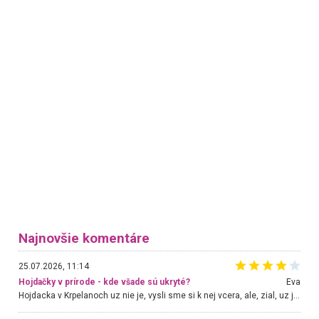
Najnovšie komentáre
25.07.2026, 11:14
Hojdačky v prírode - kde všade sú ukryté?
Eva
Hojdacka v Krpelanoch uz nie je, vysli sme si k nej vcera, ale, zial, uz je znicena. Ak sem planujete cestu len kvoli hojdacke, mozete si ju usetrit. Krasny vyhlad je tu vsak aj bez hojdacky :-)