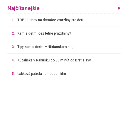
Najčítanejšie
1.
TOP 11 tipov na domáce zmrzliny pre deti
2.
Kam s deťmi cez letné prázdniny?
3.
Tipy kam s deťmi v Nitrianskom kraji
4.
Kúpaliská v Rakúsku do 30 minút od Bratislavy
5.
Labková patrola - dinosaurí film