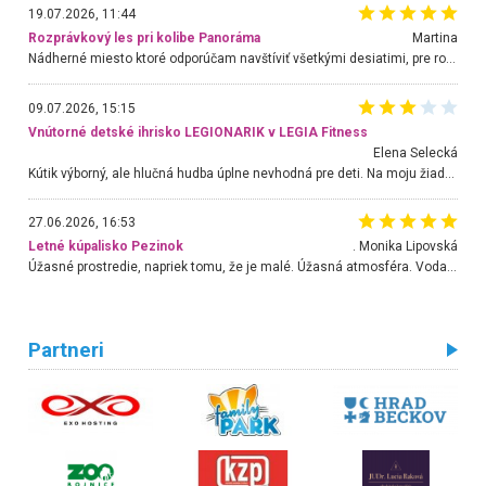
19.07.2026, 11:44
Rozprávkový les pri kolibe Panoráma
Martina
Nádherné miesto ktoré odporúčam navštíviť všetkými desiatimi, pre rodiny s deťmi, dôchodcom... Proste a jednoducho ozaj rozprávkový les.. určite ešte prídeme. Odniesli sme si na pamiatku krásne tričká,
09.07.2026, 15:15
Vnútorné detské ihrisko LEGIONARIK v LEGIA Fitness
Elena Selecká
Kútik výborný, ale hlučná hudba úplne nevhodná pre deti. Na moju žiadosť o aspoň sušenie nereagovali.
27.06.2026, 16:53
Letné kúpalisko Pezinok
. Monika Lipovská
Úžasné prostredie, napriek tomu, že je malé. Úžasná atmosféra. Voda fantastická a nádherná. Ľudí je pomerne veľa, ale su mili a ohľaduplní. Je veľmi zaujímavé sledovať, ako dokážu spolu športovať cudzí ľudia a bez ohľadu na vek. Vládne tu pohoda. Vnuka neviem dostať z vody. Ďakujem za krásny deň . Urcite sa sem vrátim. Jediný problém je s parkovaním, ale aj ten sa mi podarilo vyriešiť. Monika Bratislava
Partneri