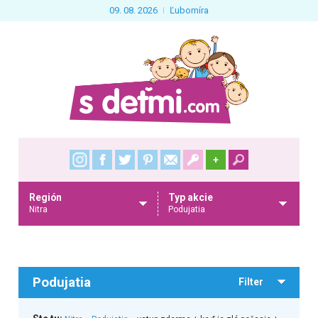
09. 08. 2026
Ľubomíra
+
Región
Typ akcie
Nitra
Podujatia
Podujatia
Filter