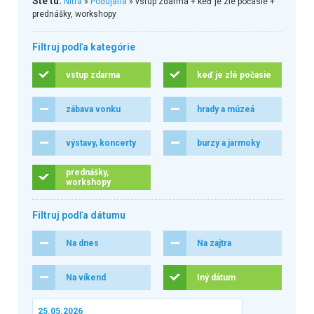
Ste tu:
Nitra
»
Podujatia
» vstup zdarma + keď je zlé počasie +
prednášky, workshopy
Filtruj podľa kategórie
vstup zdarma
keď je zlé počasie
zábava vonku
hrady a múzeá
výstavy, koncerty
burzy a jarmoky
prednášky,
workshopy
Filtruj podľa dátumu
Na dnes
Na zajtra
Na víkend
Iný dátum