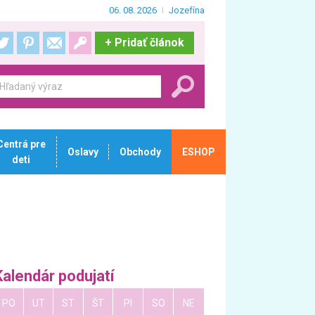
06. 08. 2026
Jozefína
+
Pridať článok
Centrá pre
Oslavy
Obchody
ESHOP
deti
Kalendár podujatí
PO
UT
ST
ŠT
PI
SO
NE