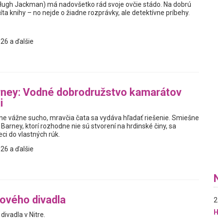
Hugh Jackman) má nadovšetko rád svoje ovčie stádo. Na dobrú
ta knihy – no nejde o žiadne rozprávky, ale detektívne príbehy.
26 a ďalšie
rney: Vodné dobrodružstvo kamarátov
i
e vážne sucho, mravčia čata sa vydáva hľadať riešenie. Smiešne
 Barney, ktorí rozhodne nie sú stvorení na hrdinské činy, sa
ci do vlastných rúk.
26 a ďalšie
ového divadla
2
H
ivadla v Nitre.