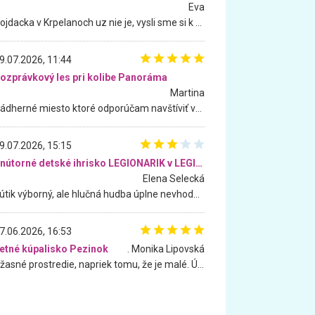
Eva
Hojdacka v Krpelanoch uz nie je, vysli sme si k nej vcera, ale, zial, uz je znicena. Ak sem planujete cestu len kvoli hojdacke, mozete si ju usetrit. Krasny vyhlad je tu vsak aj bez hojdacky :-)
9.07.2026, 11:44
ozprávkový les pri kolibe Panoráma
Martina
Nádherné miesto ktoré odporúčam navštíviť všetkými desiatimi, pre rodiny s deťmi, dôchodcom... Proste a jednoducho ozaj rozprávkový les.. určite ešte prídeme. Odniesli sme si na pamiatku krásne tričká,
9.07.2026, 15:15
Vnútorné detské ihrisko LEGIONARIK v LEGIA Fitness
Elena Selecká
Kútik výborný, ale hlučná hudba úplne nevhodná pre deti. Na moju žiadosť o aspoň sušenie nereagovali.
7.06.2026, 16:53
etné kúpalisko Pezinok
. Monika Lipovská
Úžasné prostredie, napriek tomu, že je malé. Úžasná atmosféra. Voda fantastická a nádherná. Ľudí je pomerne veľa, ale su mili a ohľaduplní. Je veľmi zaujímavé sledovať, ako dokážu spolu športovať cudzí ľudia a bez ohľadu na vek. Vládne tu pohoda. Vnuka neviem dostať z vody. Ďakujem za krásny deň . Urcite sa sem vrátim. Jediný problém je s parkovaním, ale aj ten sa mi podarilo vyriešiť. Monika Bratislava