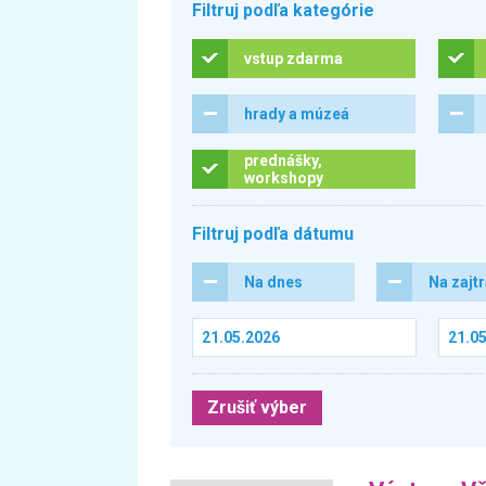
Filtruj podľa kategórie
vstup zdarma
hrady a múzeá
prednášky,
workshopy
Filtruj podľa dátumu
Na dnes
Na zajt
Zrušiť výber