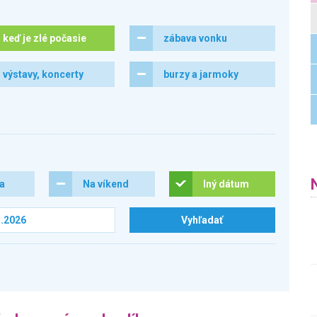
keď je zlé počasie
zábava vonku
výstavy, koncerty
burzy a jarmoky
ra
Na víkend
Iný dátum