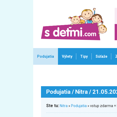
Podujatia
Výlety
Tipy
Súťaže
Podujatia
/ Nitra / 21.05.2
Ste tu:
Nitra
»
Podujatia
» vstup zdarma + 