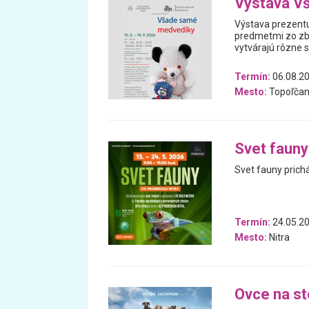
Výstava V
Výstava prezentu
predmetmi zo zb
vytvárajú rôzne 
Termín:
06.08.20
Mesto:
Topoľčan
Svet fauny
Svet fauny prich
Termín:
24.05.20
Mesto:
Nitra
Ovce na s