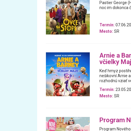
Pastier George (
noc im dokonca čí
Termín:
07.06.20
Mesto:
SR
Arnie a Ba
včielky Maj
Keď hmyz postihn
nešikovní Arnie a
rozhodnú vziať ve
Termín:
23.05.20
Mesto:
SR
Program N
Program Nového d