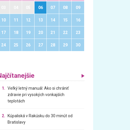
03
04
05
06
07
08
09
10
11
12
13
14
15
16
17
18
19
20
21
22
23
24
25
26
27
28
29
30
Najčítanejšie
1.
Veľký letný manuál: Ako si chrániť
zdravie pri vysokých vonkajších
teplotách
2.
Kúpaliská v Rakúsku do 30 minút od
Bratislavy