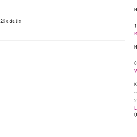
26 a ďalšie
1
R
0
2
L