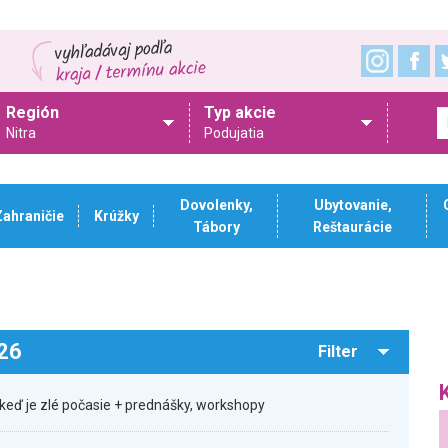
Región
Typ akcie
Nitra
Podujatia
Dovolenky,
Ubytovanie,
Zahraničie
Krúžky
Tábory
Reštaurácie
026
Filter
keď je zlé počasie + prednášky, workshopy