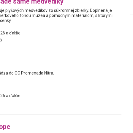
šade samé medvedíky
je plyšových medvedíkov zo súkromnej zbierky. Doplnená je
ierkového fondu múzea a pomocným materiálom, s ktorými
scénky.
26 a ďalšie
y
ádza do OC Promenada Nitra.
26 a ďalšie
tope