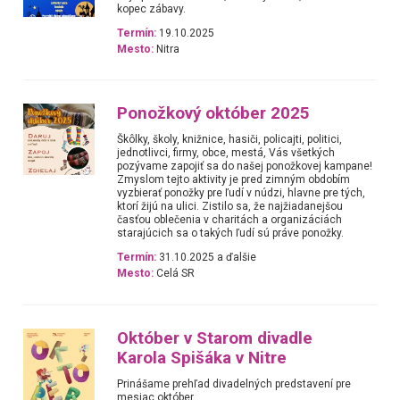
kopec zábavy.
Termín:
19.10.2025
Mesto:
Nitra
Ponožkový október 2025
Škôlky, školy, knižnice, hasiči, policajti, politici,
jednotlivci, firmy, obce, mestá, Vás všetkých
pozývame zapojiť sa do našej ponožkovej kampane!
Zmyslom tejto aktivity je pred zimným obdobím
vyzbierať ponožky pre ľudí v núdzi, hlavne pre tých,
ktorí žijú na ulici. Zistilo sa, že najžiadanejšou
časťou oblečenia v charitách a organizáciách
starajúcich sa o takých ľudí sú práve ponožky.
Termín:
31.10.2025 a ďalšie
Mesto:
Celá SR
Október v Starom divadle
Karola Spišáka v Nitre
Prinášame prehľad divadelných predstavení pre
mesiac október.