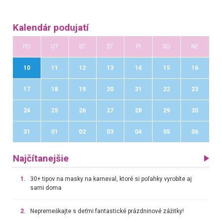
Kalendár podujatí
PO
UT
ST
ŠT
PI
SO
NE
10
11
12
13
14
15
16
17
18
19
20
21
22
23
24
25
26
27
28
29
30
31
01
02
03
04
05
06
Najčítanejšie
1.
30+ tipov na masky na karneval, ktoré si poľahky vyrobíte aj
sami doma
2.
Nepremeškajte s deťmi fantastické prázdninové zážitky!