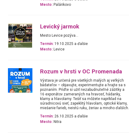
Mesto:
Palárikovo
Levický jarmok
Mesto Levice pozýva...
Termín:
19.10.2025 a ďalšie
Mesto:
Levice
Rozum v hrsti v OC Promenada
Výstava je určená pre všetkých malých aj veľkých
bádateľov – objavujte, experimentujte a hrajte sa s
poznaním. Príďte si užiť nezabudnuteľné zážitky a
16 exponátov zameraných na hravosť, hádanky,
klamy a hlavolamy. Tešiť sa môžete napríklad na
súradnicovú sieť, zapeklitý hlavolam, optické klamy,
miešanie farieb, neistú ruku, žeriav a mnoho ďalších.
Termín:
26.10.2025 a ďalšie
Mesto:
Nitra