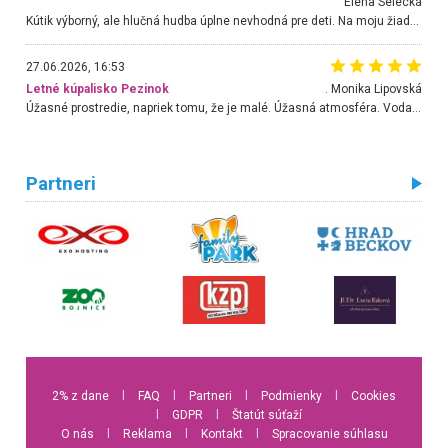
Elena Selecká
Kútik výborný, ale hlučná hudba úplne nevhodná pre deti. Na moju žiadosť o aspoň sušenie nereagovali.
27.06.2026, 16:53
Letné kúpalisko Pezinok
. Monika Lipovská
Úžasné prostredie, napriek tomu, že je malé. Úžasná atmosféra. Voda fantastická a nádherná. Ľudí je pomerne veľa, ale su mili a ohľaduplní. Je veľmi zaujímavé sledovať, ako dokážu spolu športovať cudzí ľudia a bez ohľadu na vek. Vládne tu pohoda. Vnuka neviem dostať z vody. Ďakujem za krásny deň . Urcite sa sem vrátim. Jediný problém je s parkovaním, ale aj ten sa mi podarilo vyriešiť. Monika Bratislava
Partneri
2% z dane
l
FAQ
l
Partneri
l
Podmienky
l
Cookies
l
GDPR
l
Štatút súťaží
O nás
l
Reklama
l
Kontakt
l
Spracovanie súhlasu