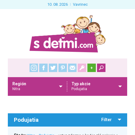
10. 08. 2026
Vavrinec
+
Región
Typ akcie
Nitra
Podujatia
Podujatia
Filter