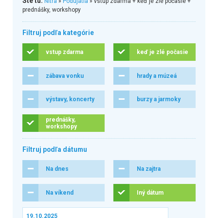
Ste tu:
Nitra
»
Podujatia
» vstup zdarma + keď je zlé počasie +
prednášky, workshopy
Filtruj podľa kategórie
vstup zdarma
keď je zlé počasie
zábava vonku
hrady a múzeá
výstavy, koncerty
burzy a jarmoky
prednášky,
workshopy
Filtruj podľa dátumu
Na dnes
Na zajtra
Na víkend
Iný dátum