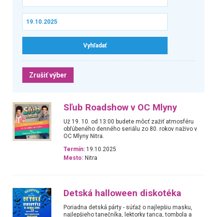
Zrušiť výber
Sľub Roadshow v OC Mlyny
Už 19. 10. od 13:00 budete môcť zažiť atmosféru
obľúbeného denného seriálu zo 80. rokov naživo v
OC Mlyny Nitra.
Termín:
19.10.2025
Mesto:
Nitra
Detská halloween diskotéka
Poriadna detská párty - súťaž o najlepšiu masku,
najlepšieho tanečníka, lektorky tanca, tombola a