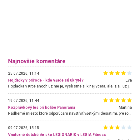
Najnovšie komentáre
25.07.2026, 11:14
Hojdačky v prírode - kde všade sú ukryté?
Eva
Hojdacka v Krpelanoch uz nie je, vysli sme si k nej vcera, ale, zial, uz je znicena. Ak sem planujete cestu len kvoli hojdacke, mozete si ju usetrit. Krasny vyhlad je tu vsak aj bez hojdacky :-)
19.07.2026, 11:44
Rozprávkový les pri kolibe Panoráma
Martina
Nádherné miesto ktoré odporúčam navštíviť všetkými desiatimi, pre rodiny s deťmi, dôchodcom... Proste a jednoducho ozaj rozprávkový les.. určite ešte prídeme. Odniesli sme si na pamiatku krásne tričká,
09.07.2026, 15:15
Vnútorné detské ihrisko LEGIONARIK v LEGIA Fitness