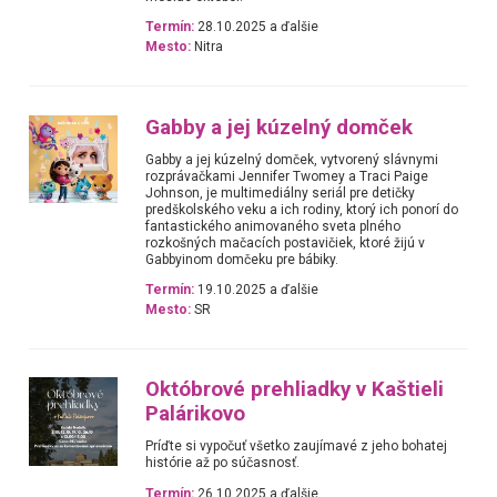
Termín:
28.10.2025 a ďalšie
Mesto:
Nitra
Gabby a jej kúzelný domček
Gabby a jej kúzelný domček, vytvorený slávnymi
rozprávačkami Jennifer Twomey a Traci Paige
Johnson, je multimediálny seriál pre detičky
predškolského veku a ich rodiny, ktorý ich ponorí do
fantastického animovaného sveta plného
rozkošných mačacích postavičiek, ktoré žijú v
Gabbyinom domčeku pre bábiky.
Termín:
19.10.2025 a ďalšie
Mesto:
SR
Októbrové prehliadky v Kaštieli
Palárikovo
Príďte si vypočuť všetko zaujímavé z jeho bohatej
histórie až po súčasnosť.
Termín:
26.10.2025 a ďalšie