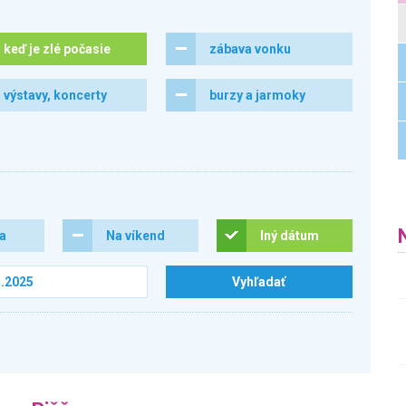
keď je zlé počasie
zábava vonku
výstavy, koncerty
burzy a jarmoky
ra
Na víkend
Iný dátum