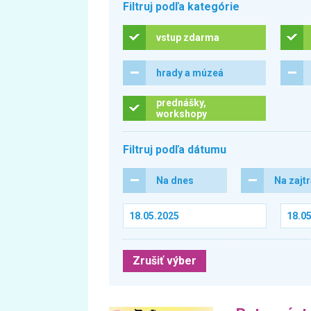
Filtruj podľa kategórie
vstup zdarma
hrady a múzeá
prednášky,
workshopy
Filtruj podľa dátumu
Na dnes
Na zajt
Zrušiť výber