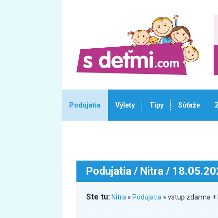
Podujatia
Výlety
Tipy
Súťaže
Podujatia
/ Nitra / 18.05.2
Ste tu:
Nitra
»
Podujatia
» vstup zdarma + 