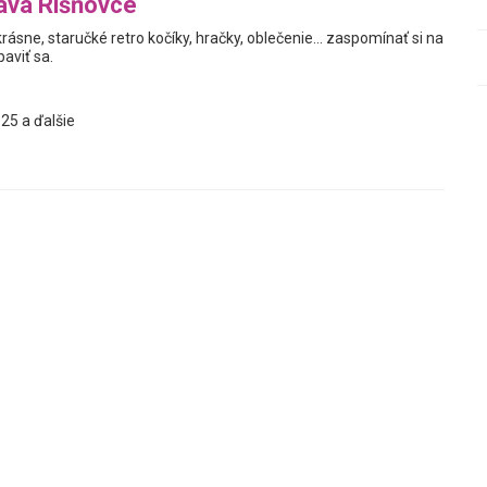
ava Rišňovce
krásne, staručké retro kočíky, hračky, oblečenie... zaspomínať si na
aviť sa.
25 a ďalšie