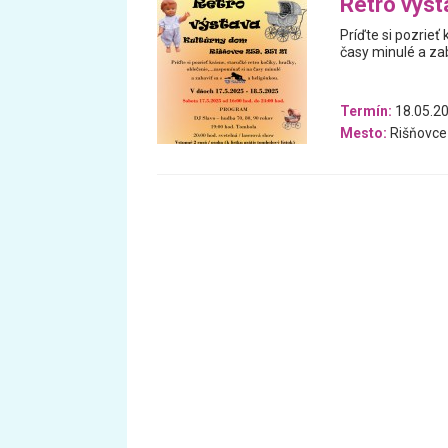
Retro výst
Príďte si pozrieť 
časy minulé a zab
Termín:
18.05.20
Mesto:
Rišňovce