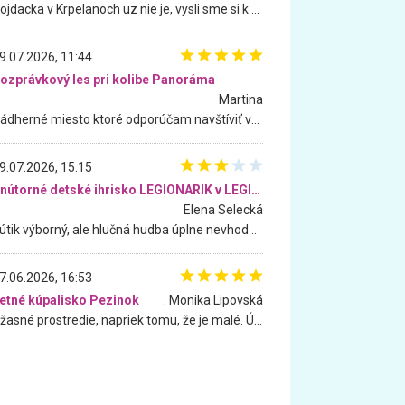
Hojdacka v Krpelanoch uz nie je, vysli sme si k nej vcera, ale, zial, uz je znicena. Ak sem planujete cestu len kvoli hojdacke, mozete si ju usetrit. Krasny vyhlad je tu vsak aj bez hojdacky :-)
9.07.2026, 11:44
ozprávkový les pri kolibe Panoráma
Martina
Nádherné miesto ktoré odporúčam navštíviť všetkými desiatimi, pre rodiny s deťmi, dôchodcom... Proste a jednoducho ozaj rozprávkový les.. určite ešte prídeme. Odniesli sme si na pamiatku krásne tričká,
9.07.2026, 15:15
Vnútorné detské ihrisko LEGIONARIK v LEGIA Fitness
Elena Selecká
Kútik výborný, ale hlučná hudba úplne nevhodná pre deti. Na moju žiadosť o aspoň sušenie nereagovali.
7.06.2026, 16:53
etné kúpalisko Pezinok
. Monika Lipovská
Úžasné prostredie, napriek tomu, že je malé. Úžasná atmosféra. Voda fantastická a nádherná. Ľudí je pomerne veľa, ale su mili a ohľaduplní. Je veľmi zaujímavé sledovať, ako dokážu spolu športovať cudzí ľudia a bez ohľadu na vek. Vládne tu pohoda. Vnuka neviem dostať z vody. Ďakujem za krásny deň . Urcite sa sem vrátim. Jediný problém je s parkovaním, ale aj ten sa mi podarilo vyriešiť. Monika Bratislava