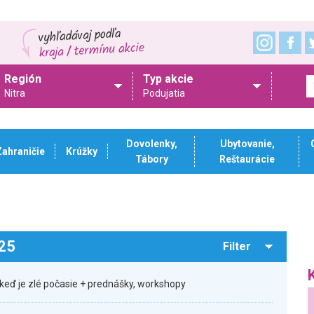
Región
Typ akcie
Nitra
Podujatia
Dovolenky,
Ubytovanie,
Zahraničie
Krúžky
Tábory
Reštaurácie
025
Filter
keď je zlé počasie + prednášky, workshopy