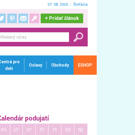
07. 08. 2026
Štefánia
+
Pridať článok
Centrá pre
Oslavy
Obchody
ESHOP
deti
Kalendár podujatí
PO
UT
ST
ŠT
PI
SO
NE