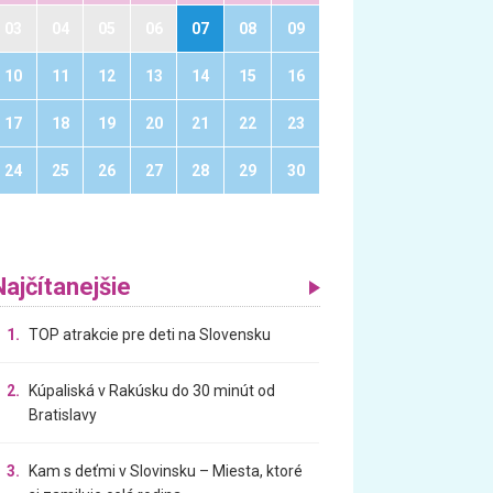
03
04
05
06
07
08
09
10
11
12
13
14
15
16
17
18
19
20
21
22
23
24
25
26
27
28
29
30
Najčítanejšie
1.
TOP atrakcie pre deti na Slovensku
2.
Kúpaliská v Rakúsku do 30 minút od
Bratislavy
3.
Kam s deťmi v Slovinsku – Miesta, ktoré