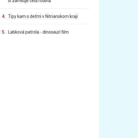
si zamiluje celá rodina
4.
Tipy kam s deťmi v Nitrianskom kraji
5.
Labková patrola - dinosaurí film