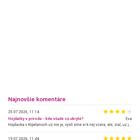
Najnovšie komentáre
25.07.2026, 11:14
Hojdačky v prírode - kde všade sú ukryté?
Eva
Hojdacka v Krpelanoch uz nie je, vysli sme si k nej vcera, ale, zial, uz je znicena. Ak sem planujete cestu len kvoli hojdacke, mozete si ju usetrit. Krasny vyhlad je tu vsak aj bez hojdacky :-)
19.07.2026, 11:44