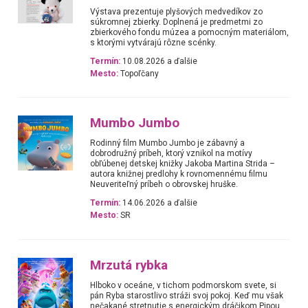
Výstava prezentuje plyšových medvedíkov zo
súkromnej zbierky. Doplnená je predmetmi zo
zbierkového fondu múzea a pomocným materiálom,
s ktorými vytvárajú rôzne scénky.
Termín:
10.08.2026 a ďalšie
Mesto:
Topoľčany
Mumbo Jumbo
Rodinný film Mumbo Jumbo je zábavný a
dobrodružný príbeh, ktorý vznikol na motívy
obľúbenej detskej knižky Jakoba Martina Strida –
autora knižnej predlohy k rovnomennému filmu
Neuveriteľný príbeh o obrovskej hruške.
Termín:
14.06.2026 a ďalšie
Mesto:
SR
Mrzutá rybka
Hlboko v oceáne, v tichom podmorskom svete, si
pán Ryba starostlivo stráži svoj pokoj. Keď mu však
nečakané stretnutie s energickým dráčikom Pipou