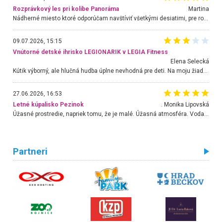
Rozprávkový les pri kolibe Panoráma
Martina
Nádherné miesto ktoré odporúčam navštíviť všetkými desiatimi, pre rodiny s deťmi, dôchodcom... Proste a jednoducho ozaj rozprávkový les.. určite ešte prídeme. Odniesli sme si na pamiatku krásne tričká,
09.07.2026, 15:15
Vnútorné detské ihrisko LEGIONARIK v LEGIA Fitness
Elena Selecká
Kútik výborný, ale hlučná hudba úplne nevhodná pre deti. Na moju žiadosť o aspoň sušenie nereagovali.
27.06.2026, 16:53
Letné kúpalisko Pezinok
. Monika Lipovská
Úžasné prostredie, napriek tomu, že je malé. Úžasná atmosféra. Voda fantastická a nádherná. Ľudí je pomerne veľa, ale su mili a ohľaduplní. Je veľmi zaujímavé sledovať, ako dokážu spolu športovať cudzí ľudia a bez ohľadu na vek. Vládne tu pohoda. Vnuka neviem dostať z vody. Ďakujem za krásny deň . Urcite sa sem vrátim. Jediný problém je s parkovaním, ale aj ten sa mi podarilo vyriešiť. Monika Bratislava
Partneri