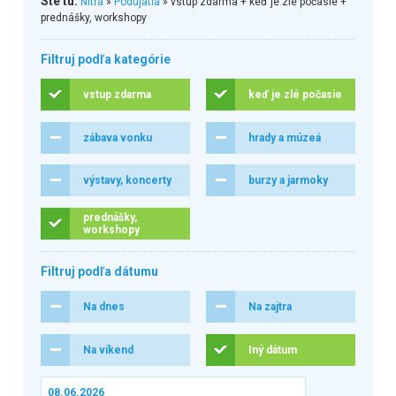
Ste tu:
Nitra
»
Podujatia
» vstup zdarma + keď je zlé počasie +
prednášky, workshopy
Filtruj podľa kategórie
vstup zdarma
keď je zlé počasie
zábava vonku
hrady a múzeá
výstavy, koncerty
burzy a jarmoky
prednášky,
workshopy
Filtruj podľa dátumu
Na dnes
Na zajtra
Na víkend
Iný dátum