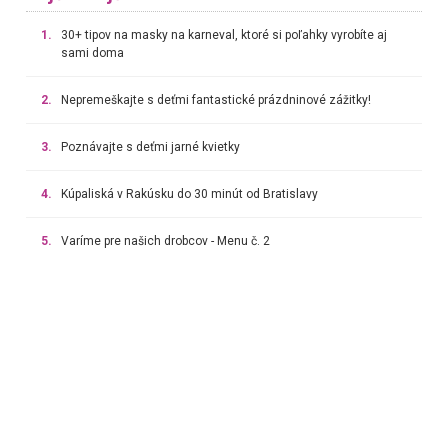
1.
30+ tipov na masky na karneval, ktoré si poľahky vyrobíte aj
sami doma
2.
Nepremeškajte s deťmi fantastické prázdninové zážitky!
3.
Poznávajte s deťmi jarné kvietky
4.
Kúpaliská v Rakúsku do 30 minút od Bratislavy
5.
Varíme pre našich drobcov - Menu č. 2