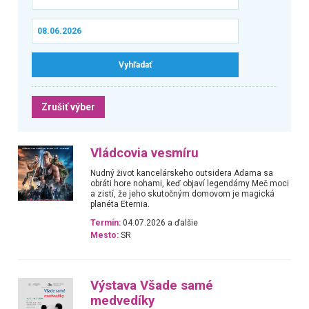
Zrušiť výber
Vládcovia vesmíru
Nudný život kancelárskeho outsidera Adama sa
obráti hore nohami, keď objaví legendárny Meč moci
a zistí, že jeho skutočným domovom je magická
planéta Eternia.
Termín:
04.07.2026 a ďalšie
Mesto:
SR
Výstava Všade samé
medvedíky