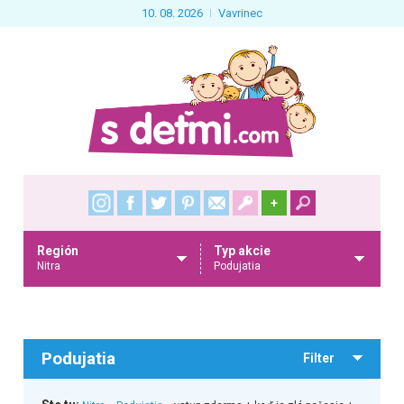
10. 08. 2026
Vavrinec
+
Región
Typ akcie
Nitra
Podujatia
Podujatia
Filter