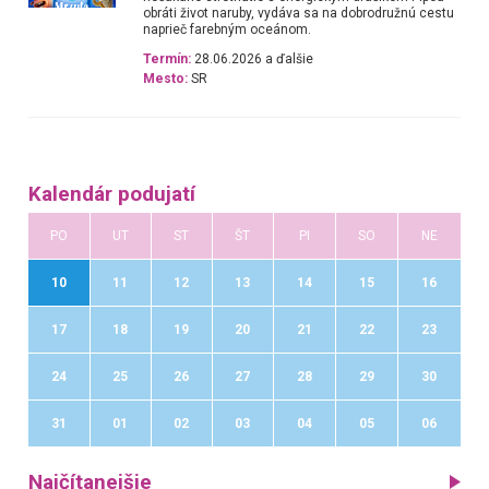
obráti život naruby, vydáva sa na dobrodružnú cestu
naprieč farebným oceánom.
Termín:
28.06.2026 a ďalšie
Mesto:
SR
Kalendár podujatí
PO
UT
ST
ŠT
PI
SO
NE
10
11
12
13
14
15
16
17
18
19
20
21
22
23
24
25
26
27
28
29
30
31
01
02
03
04
05
06
Najčítanejšie