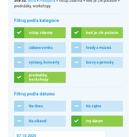
Ste tu:
Nitra
»
Podujatia
» vstup zdarma + keď je zlé počasie +
prednášky, workshopy
Filtruj podľa kategórie
vstup zdarma
keď je zlé počasie
zábava vonku
hrady a múzeá
výstavy, koncerty
burzy a jarmoky
prednášky,
workshopy
Filtruj podľa dátumu
Na dnes
Na zajtra
Na víkend
Iný dátum