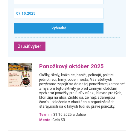
Zrušiť výber
Ponožkový október 2025
Škôlky, školy, knižnice, hasiči, policajti, politici,
jednotlivci, firmy, obce, mestá, Vás všetkých
pozývame zapojiť sa do našej ponožkovej kampane!
Zmyslom tejto aktivity je pred zimným obdobím
vyzbierať ponožky pre ľudí v núdzi, hlavne pre tých,
ktorí žijú na ulici. Zistilo sa, že najžiadanejšou
časťou oblečenia v charitách a organizáciách
starajúcich sa o takých ľudí sú práve ponožky.
Termín:
31.10.2025 a ďalšie
Mesto:
Celá SR