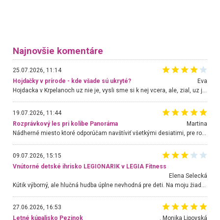
Najnovšie komentáre
25.07.2026, 11:14
Hojdačky v prírode - kde všade sú ukryté?
Eva
Hojdacka v Krpelanoch uz nie je, vysli sme si k nej vcera, ale, zial, uz je znicena. Ak sem planujete cestu len kvoli hojdacke, mozete si ju usetrit. Krasny vyhlad je tu vsak aj bez hojdacky :-)
19.07.2026, 11:44
Rozprávkový les pri kolibe Panoráma
Martina
Nádherné miesto ktoré odporúčam navštíviť všetkými desiatimi, pre rodiny s deťmi, dôchodcom... Proste a jednoducho ozaj rozprávkový les.. určite ešte prídeme. Odniesli sme si na pamiatku krásne tričká,
09.07.2026, 15:15
Vnútorné detské ihrisko LEGIONARIK v LEGIA Fitness
Elena Selecká
Kútik výborný, ale hlučná hudba úplne nevhodná pre deti. Na moju žiadosť o aspoň sušenie nereagovali.
27.06.2026, 16:53
Letné kúpalisko Pezinok
. Monika Lipovská