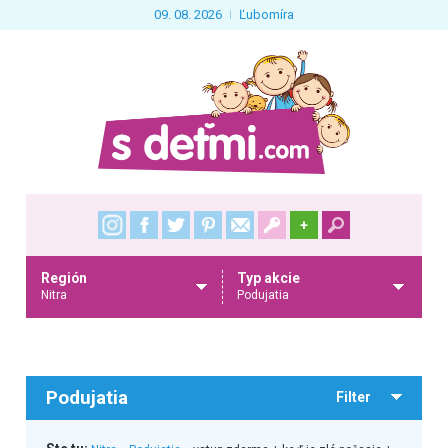
09. 08. 2026
Ľubomíra
+
Región
Typ akcie
Nitra
Podujatia
Podujatia
Filter