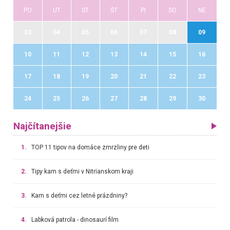
PO
UT
ST
ŠT
PI
SO
NE
03
04
05
06
07
08
09
10
11
12
13
14
15
16
17
18
19
20
21
22
23
24
25
26
27
28
29
30
Najčítanejšie
1.
TOP 11 tipov na domáce zmrzliny pre deti
2.
Tipy kam s deťmi v Nitrianskom kraji
3.
Kam s deťmi cez letné prázdniny?
4.
Labková patrola - dinosaurí film