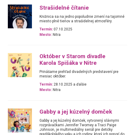
Strašidelné čítanie
Knižnica sa na jedno popoludnie zmení na tajomné
miesto plné tieňov a strašidelnej atmosféry.
Termín:
07.10.2025
Mesto:
Nitra
Október v Starom divadle
Karola Spišáka v Nitre
Prinášame prehľad divadelných predstavení pre
mesiac október.
Termín:
28.10.2025 a ďalšie
Mesto:
Nitra
Gabby a jej kúzelný domček
Gabby a jej kúzelný domček, vytvorený slávnymi
rozprávačkami Jennifer Twomey a Traci Paige
Johnson, je multimediálny seriál pre detičky
predškolského veku a ich rodiny, ktorý ich ponorí do