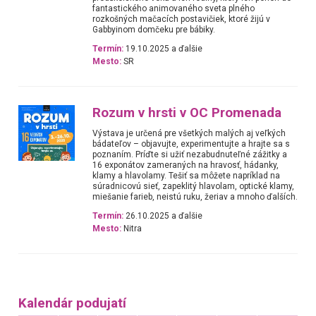
fantastického animovaného sveta plného
rozkošných mačacích postavičiek, ktoré žijú v
Gabbyinom domčeku pre bábiky.
Termín:
19.10.2025 a ďalšie
Mesto:
SR
Rozum v hrsti v OC Promenada
Výstava je určená pre všetkých malých aj veľkých
bádateľov – objavujte, experimentujte a hrajte sa s
poznaním. Príďte si užiť nezabudnuteľné zážitky a
16 exponátov zameraných na hravosť, hádanky,
klamy a hlavolamy. Tešiť sa môžete napríklad na
súradnicovú sieť, zapeklitý hlavolam, optické klamy,
miešanie farieb, neistú ruku, žeriav a mnoho ďalších.
Termín:
26.10.2025 a ďalšie
Mesto:
Nitra
Kalendár podujatí