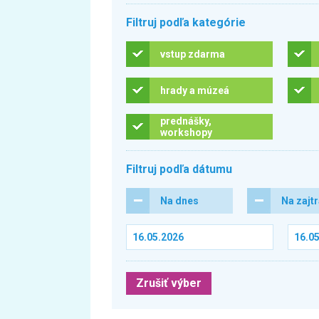
Filtruj podľa kategórie
vstup zdarma
hrady a múzeá
prednášky,
workshopy
Filtruj podľa dátumu
Na dnes
Na zajt
Zrušiť výber