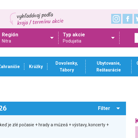
Región
Typ akcie
Nitra
Podujatia
Dovolenky,
Ubytovanie,
Zahraničie
Krúžky
Tábory
Reštaurácie
026
Filter
eď je zlé počasie + hrady a múzeá + výstavy, koncerty +