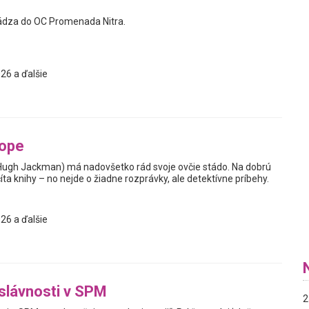
ádza do OC Promenada Nitra.
26 a ďalšie
tope
Hugh Jackman) má nadovšetko rád svoje ovčie stádo. Na dobrú
ta knihy – no nejde o žiadne rozprávky, ale detektívne príbehy.
26 a ďalšie
slávnosti v SPM
2