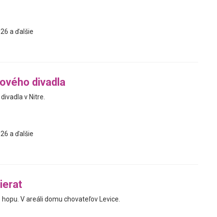
26 a ďalšie
ového divadla
ivadla v Nitre.
26 a ďalšie
ierat
 hopu. V areáli domu chovateľov Levice.