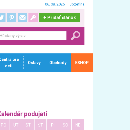
06. 08. 2026
Jozefína
+
Pridať článok
Centrá pre
Oslavy
Obchody
ESHOP
deti
Kalendár podujatí
PO
UT
ST
ŠT
PI
SO
NE