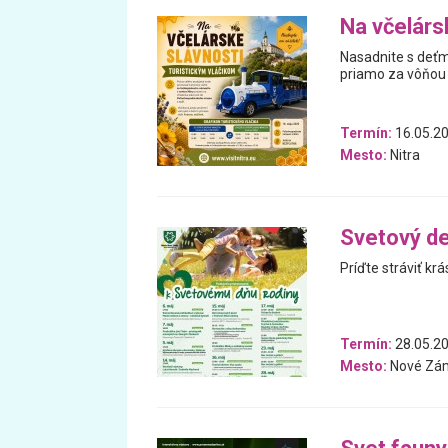
Na včelárs
Nasadnite s deťmi
priamo za vôňou 
Termín:
16.05.2
Mesto:
Nitra
Svetový de
Príďte stráviť kr
Termín:
28.05.20
Mesto:
Nové Zá