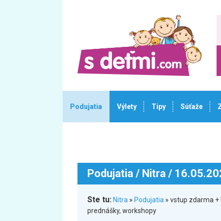
Podujatia
Výlety
Tipy
Súťaže
Podujatia
/ Nitra / 16.05.2
Ste tu:
Nitra
»
Podujatia
» vstup zdarma + k
prednášky, workshopy