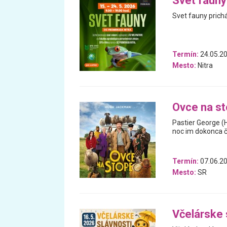
Svet fauny
Svet fauny prich
Termín:
24.05.20
Mesto:
Nitra
Ovce na s
Pastier George (
noc im dokonca čí
Termín:
07.06.20
Mesto:
SR
Včelárske 