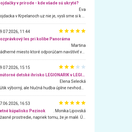
ojdačky v prírode - kde všade sú ukryté?
Eva
Hojdacka v Krpelanoch uz nie je, vysli sme si k nej vcera, ale, zial, uz je znicena. Ak sem planujete cestu len kvoli hojdacke, mozete si ju usetrit. Krasny vyhlad je tu vsak aj bez hojdacky :-)
9.07.2026, 11:44
ozprávkový les pri kolibe Panoráma
Martina
Nádherné miesto ktoré odporúčam navštíviť všetkými desiatimi, pre rodiny s deťmi, dôchodcom... Proste a jednoducho ozaj rozprávkový les.. určite ešte prídeme. Odniesli sme si na pamiatku krásne tričká,
9.07.2026, 15:15
Vnútorné detské ihrisko LEGIONARIK v LEGIA Fitness
Elena Selecká
Kútik výborný, ale hlučná hudba úplne nevhodná pre deti. Na moju žiadosť o aspoň sušenie nereagovali.
7.06.2026, 16:53
etné kúpalisko Pezinok
. Monika Lipovská
Úžasné prostredie, napriek tomu, že je malé. Úžasná atmosféra. Voda fantastická a nádherná. Ľudí je pomerne veľa, ale su mili a ohľaduplní. Je veľmi zaujímavé sledovať, ako dokážu spolu športovať cudzí ľudia a bez ohľadu na vek. Vládne tu pohoda. Vnuka neviem dostať z vody. Ďakujem za krásny deň . Urcite sa sem vrátim. Jediný problém je s parkovaním, ale aj ten sa mi podarilo vyriešiť. Monika Bratislava