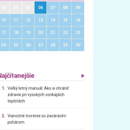
03
04
05
06
07
08
09
10
11
12
13
14
15
16
17
18
19
20
21
22
23
24
25
26
27
28
29
30
Najčítanejšie
1.
Veľký letný manuál: Ako si chrániť
zdravie pri vysokých vonkajších
teplotách
2.
Vianočné tvorenie so zaváracím
pohárom