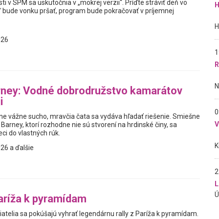
ti v SPM sa uskutočnia v „mokrej verzii“. Príďte stráviť deň vo
H
eď bude vonku pršať, program bude pokračovať v príjemnej
026
1
R
rney: Vodné dobrodružstvo kamarátov
i
0
e vážne sucho, mravčia čata sa vydáva hľadať riešenie. Smiešne
 Barney, ktorí rozhodne nie sú stvorení na hrdinské činy, sa
ci do vlastných rúk.
26 a ďalšie
2
L
Paríža k pyramídam
iatelia sa pokúšajú vyhrať legendárnu rally z Paríža k pyramídam.