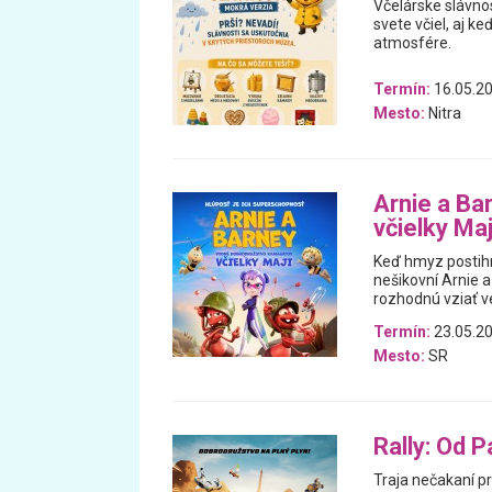
Včelárske slávnos
svete včiel, aj k
atmosfére.
Termín:
16.05.2
Mesto:
Nitra
Arnie a Ba
včielky Maj
Keď hmyz postihn
nešikovní Arnie a
rozhodnú vziať ve
Termín:
23.05.20
Mesto:
SR
Rally: Od 
Traja nečakaní pr