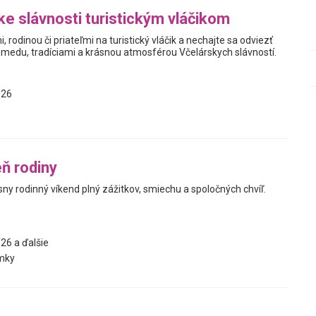
ke slávnosti turistickým vláčikom
, rodinou či priateľmi na turistický vláčik a nechajte sa odviezť
medu, tradíciami a krásnou atmosférou Včelárskych slávností.
026
ň rodiny
ásny rodinný víkend plný zážitkov, smiechu a spoločných chvíľ.
26 a ďalšie
mky