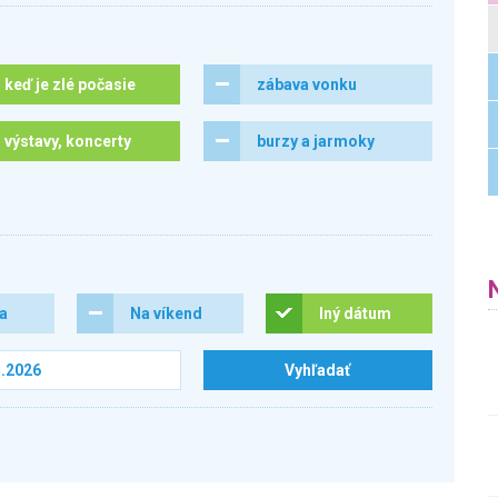
keď je zlé počasie
zábava vonku
výstavy, koncerty
burzy a jarmoky
ra
Na víkend
Iný dátum