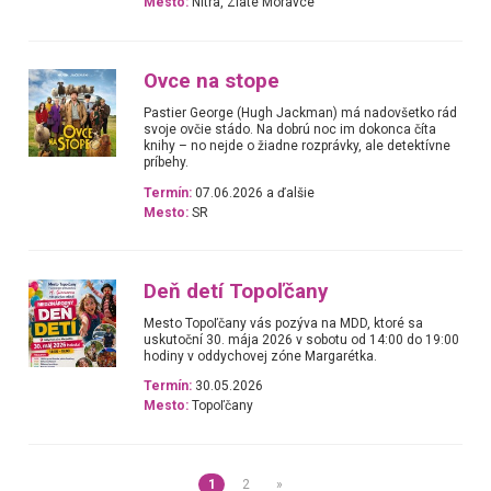
Mesto:
Nitra, Zlaté Moravce
Ovce na stope
Pastier George (Hugh Jackman) má nadovšetko rád
svoje ovčie stádo. Na dobrú noc im dokonca číta
knihy – no nejde o žiadne rozprávky, ale detektívne
príbehy.
Termín:
07.06.2026 a ďalšie
Mesto:
SR
Deň detí Topoľčany
Mesto Topoľčany vás pozýva na MDD, ktoré sa
uskutoční 30. mája 2026 v sobotu od 14:00 do 19:00
hodiny v oddychovej zóne Margarétka.
Termín:
30.05.2026
Mesto:
Topoľčany
1
2
»