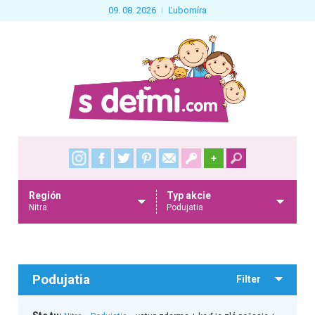
09. 08. 2026
Ľubomíra
+
Región
Typ akcie
Nitra
Podujatia
Podujatia
Filter