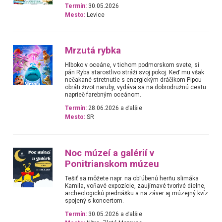
Termín:
30.05.2026
Mesto:
Levice
Mrzutá rybka
Hlboko v oceáne, v tichom podmorskom svete, si
pán Ryba starostlivo stráži svoj pokoj. Keď mu však
nečakané stretnutie s energickým dráčikom Pipou
obráti život naruby, vydáva sa na dobrodružnú cestu
naprieč farebným oceánom.
Termín:
28.06.2026 a ďalšie
Mesto:
SR
Noc múzeí a galérií v
Ponitrianskom múzeu
Tešiť sa môžete napr. na obľúbenú herňu slimáka
Kamila, voňavé expozície, zaujímavé tvorivé dielne,
archeologickú prednášku a na záver aj múzejný kvíz
spojený s koncertom.
Termín:
30.05.2026 a ďalšie