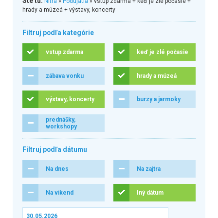
Ste tu:
Nitra
»
Podujatia
» vstup zdarma + keď je zlé počasie +
hrady a múzeá + výstavy, koncerty
Filtruj podľa kategórie
vstup zdarma
keď je zlé počasie
zábava vonku
hrady a múzeá
výstavy, koncerty
burzy a jarmoky
prednášky,
workshopy
Filtruj podľa dátumu
Na dnes
Na zajtra
Na víkend
Iný dátum