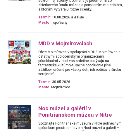
súkromnej zbierky. Doplnená je predmetmi zo
zbierkového fondu múzea a pomocným materiálom,
s ktorými vytvárajú rôzne scénky.
Termín:
10.08.2026 a ďalšie
Mesto:
Topoľčany
MDD v Mojmírovciach
Obec Mojmírovce v spolupráci s DHZ Mojmírovce a
ostatnými spoločenskými organizáciami
pôsobiacimi v obci vás srdečne pozývajú na
fantastické kultúrno-súťažné popoludnie plné
zážitkov, určené pre všetky deti, ich rodičov a širokú
verejnosť.
Termín:
30.05.2026
Mesto:
Mojmírovce
Noc múzeí a galérií v
Ponitrianskom múzeu v Nitre
Spoznajte Ponitrianske múzeum v Nitre jedinečným
spôsobom prostredníctvom Noci múzeí a galérií –