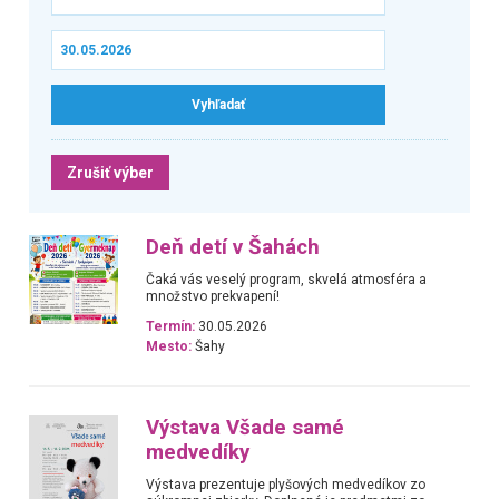
Zrušiť výber
Deň detí v Šahách
Čaká vás veselý program, skvelá atmosféra a
množstvo prekvapení!
Termín:
30.05.2026
Mesto:
Šahy
Výstava Všade samé
medvedíky
Výstava prezentuje plyšových medvedíkov zo