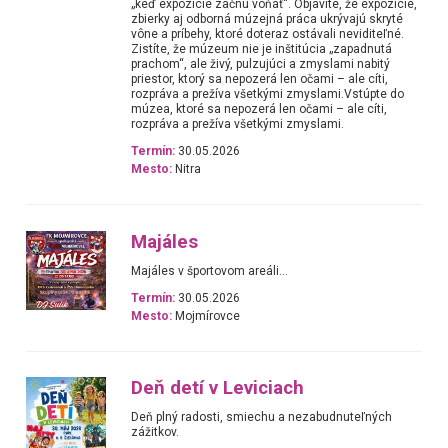
„keď expozície začnú voňať“. Objavíte, že expozície,
zbierky aj odborná múzejná práca ukrývajú skryté
vône a príbehy, ktoré doteraz ostávali neviditeľné.
Zistíte, že múzeum nie je inštitúcia „zapadnutá
prachom“, ale živý, pulzujúci a zmyslami nabitý
priestor, ktorý sa nepozerá len očami – ale cíti,
rozpráva a prežíva všetkými zmyslami.Vstúpte do
múzea, ktoré sa nepozerá len očami – ale cíti,
rozpráva a prežíva všetkými zmyslami.
Termín:
30.05.2026
Mesto:
Nitra
Majáles
Majáles v športovom areáli...
Termín:
30.05.2026
Mesto:
Mojmírovce
Deň detí v Leviciach
Deň plný radosti, smiechu a nezabudnuteľných
zážitkov.