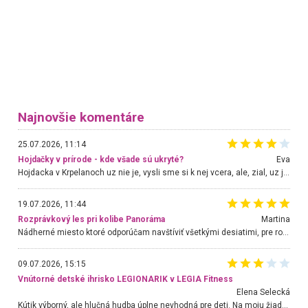
Najnovšie komentáre
25.07.2026, 11:14
Hojdačky v prírode - kde všade sú ukryté?
Eva
Hojdacka v Krpelanoch uz nie je, vysli sme si k nej vcera, ale, zial, uz je znicena. Ak sem planujete cestu len kvoli hojdacke, mozete si ju usetrit. Krasny vyhlad je tu vsak aj bez hojdacky :-)
19.07.2026, 11:44
Rozprávkový les pri kolibe Panoráma
Martina
Nádherné miesto ktoré odporúčam navštíviť všetkými desiatimi, pre rodiny s deťmi, dôchodcom... Proste a jednoducho ozaj rozprávkový les.. určite ešte prídeme. Odniesli sme si na pamiatku krásne tričká,
09.07.2026, 15:15
Vnútorné detské ihrisko LEGIONARIK v LEGIA Fitness
Elena Selecká
Kútik výborný, ale hlučná hudba úplne nevhodná pre deti. Na moju žiadosť o aspoň sušenie nereagovali.