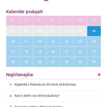
Kalendár podujatí
PO
UT
ST
ŠT
PI
SO
NE
03
04
05
06
07
08
09
10
11
12
13
14
15
16
17
18
19
20
21
22
23
24
25
26
27
28
29
30
Najčítanejšie
1.
Kúpaliská v Rakúsku do 30 minút od Bratislavy
2.
Kam s deťmi cez letné prázdniny?
3.
Tipy kam s deťmi v Nitrianskom kraji