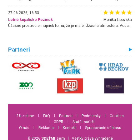
27.06.2026, 16:53
Letné kúpalisko Pezinok
. Monika Lipovská
Úžasné prostredie, napriek tomu, že je malé. Úžasná atmosféra. Voda fantastická a nádherná. Ľudí je pomerne veľa, ale su mili a ohľaduplní. Je veľmi zaujímavé sledovať, ako dokážu spolu športovať cudzí ľudia a bez ohľadu na vek. Vládne tu pohoda. Vnuka neviem dostať z vody. Ďakujem za krásny deň . Urcite sa sem vrátim. Jediný problém je s parkovaním, ale aj ten sa mi podarilo vyriešiť. Monika Bratislava
Partneri
2% z dane
l
FAQ
l
Partneri
l
Podmienky
l
Cookies
l
GDPR
l
Štatút súťaží
O nás
l
Reklama
l
Kontakt
l
Spracovanie súhlasu
© 2026
SDEŤMI.com
l
Všetky práva vyhradené