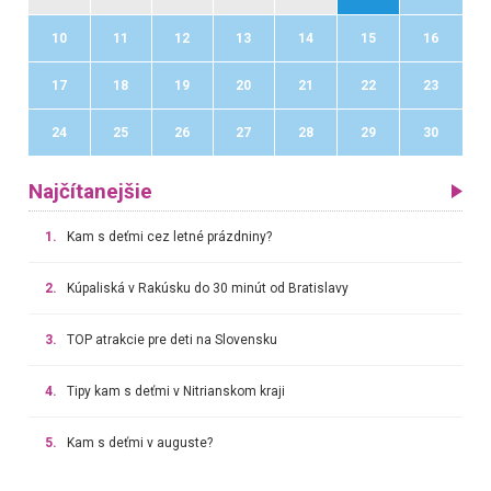
10
11
12
13
14
15
16
17
18
19
20
21
22
23
24
25
26
27
28
29
30
Najčítanejšie
1.
Kam s deťmi cez letné prázdniny?
2.
Kúpaliská v Rakúsku do 30 minút od Bratislavy
3.
TOP atrakcie pre deti na Slovensku
4.
Tipy kam s deťmi v Nitrianskom kraji
5.
Kam s deťmi v auguste?