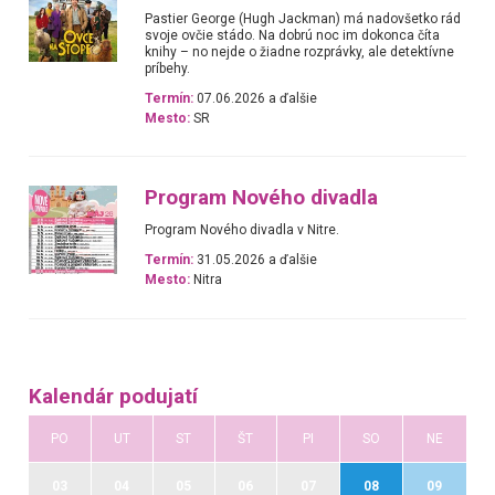
Pastier George (Hugh Jackman) má nadovšetko rád
svoje ovčie stádo. Na dobrú noc im dokonca číta
knihy – no nejde o žiadne rozprávky, ale detektívne
príbehy.
Termín:
07.06.2026 a ďalšie
Mesto:
SR
Program Nového divadla
Program Nového divadla v Nitre.
Termín:
31.05.2026 a ďalšie
Mesto:
Nitra
Kalendár podujatí
PO
UT
ST
ŠT
PI
SO
NE
03
04
05
06
07
08
09