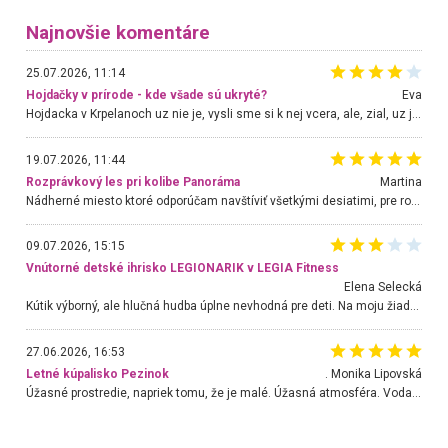
Najnovšie komentáre
25.07.2026, 11:14
Hojdačky v prírode - kde všade sú ukryté?
Eva
Hojdacka v Krpelanoch uz nie je, vysli sme si k nej vcera, ale, zial, uz je znicena. Ak sem planujete cestu len kvoli hojdacke, mozete si ju usetrit. Krasny vyhlad je tu vsak aj bez hojdacky :-)
19.07.2026, 11:44
Rozprávkový les pri kolibe Panoráma
Martina
Nádherné miesto ktoré odporúčam navštíviť všetkými desiatimi, pre rodiny s deťmi, dôchodcom... Proste a jednoducho ozaj rozprávkový les.. určite ešte prídeme. Odniesli sme si na pamiatku krásne tričká,
09.07.2026, 15:15
Vnútorné detské ihrisko LEGIONARIK v LEGIA Fitness
Elena Selecká
Kútik výborný, ale hlučná hudba úplne nevhodná pre deti. Na moju žiadosť o aspoň sušenie nereagovali.
27.06.2026, 16:53
Letné kúpalisko Pezinok
. Monika Lipovská
Úžasné prostredie, napriek tomu, že je malé. Úžasná atmosféra. Voda fantastická a nádherná. Ľudí je pomerne veľa, ale su mili a ohľaduplní. Je veľmi zaujímavé sledovať, ako dokážu spolu športovať cudzí ľudia a bez ohľadu na vek. Vládne tu pohoda. Vnuka neviem dostať z vody. Ďakujem za krásny deň . Urcite sa sem vrátim. Jediný problém je s parkovaním, ale aj ten sa mi podarilo vyriešiť. Monika Bratislava