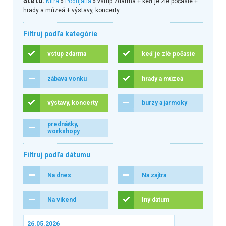
Ste tu:
Nitra
»
Podujatia
» vstup zdarma + keď je zlé počasie +
hrady a múzeá + výstavy, koncerty
Filtruj podľa kategórie
vstup zdarma
keď je zlé počasie
zábava vonku
hrady a múzeá
výstavy, koncerty
burzy a jarmoky
prednášky,
workshopy
Filtruj podľa dátumu
Na dnes
Na zajtra
Na víkend
Iný dátum