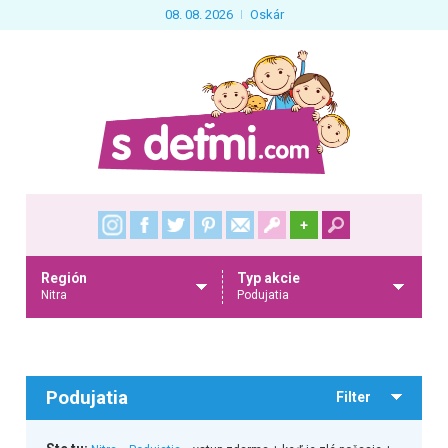
08. 08. 2026
Oskár
+
Región
Typ akcie
Nitra
Podujatia
Podujatia
Filter