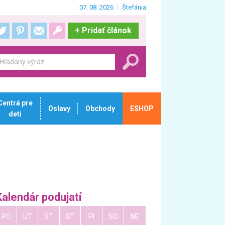
07. 08. 2026
Štefánia
+
Pridať článok
Centrá pre
Oslavy
Obchody
ESHOP
deti
Kalendár podujatí
PO
UT
ST
ŠT
PI
SO
NE