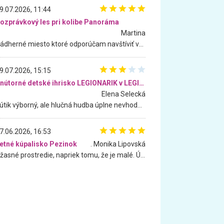
9.07.2026, 11:44
ozprávkový les pri kolibe Panoráma
Martina
Nádherné miesto ktoré odporúčam navštíviť všetkými desiatimi, pre rodiny s deťmi, dôchodcom... Proste a jednoducho ozaj rozprávkový les.. určite ešte prídeme. Odniesli sme si na pamiatku krásne tričká,
9.07.2026, 15:15
Vnútorné detské ihrisko LEGIONARIK v LEGIA Fitness
Elena Selecká
Kútik výborný, ale hlučná hudba úplne nevhodná pre deti. Na moju žiadosť o aspoň sušenie nereagovali.
7.06.2026, 16:53
etné kúpalisko Pezinok
. Monika Lipovská
Úžasné prostredie, napriek tomu, že je malé. Úžasná atmosféra. Voda fantastická a nádherná. Ľudí je pomerne veľa, ale su mili a ohľaduplní. Je veľmi zaujímavé sledovať, ako dokážu spolu športovať cudzí ľudia a bez ohľadu na vek. Vládne tu pohoda. Vnuka neviem dostať z vody. Ďakujem za krásny deň . Urcite sa sem vrátim. Jediný problém je s parkovaním, ale aj ten sa mi podarilo vyriešiť. Monika Bratislava