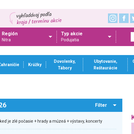
Región
Typ akcie
Nitra
Podujatia
Dovolenky,
Ubytovanie,
Zahraničie
Krúžky
Tábory
Reštaurácie
026
Filter
keď je zlé počasie + hrady a múzeá + výstavy, koncerty