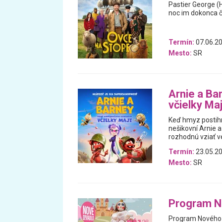
Pastier George (
noc im dokonca čí
Termín:
07.06.20
Mesto:
SR
Arnie a Ba
včielky Maj
Keď hmyz postihn
nešikovní Arnie a
rozhodnú vziať ve
Termín:
23.05.20
Mesto:
SR
Program N
Program Nového d