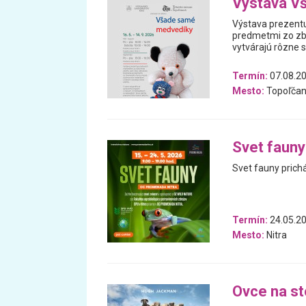
Výstava V
Výstava prezentu
predmetmi zo zb
vytvárajú rôzne 
Termín:
07.08.20
Mesto:
Topoľčan
Svet fauny
Svet fauny prich
Termín:
24.05.20
Mesto:
Nitra
Ovce na s