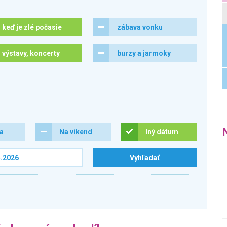
keď je zlé počasie
zábava vonku
výstavy, koncerty
burzy a jarmoky
ra
Na víkend
Iný dátum