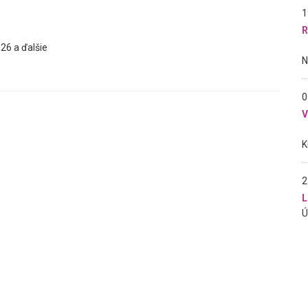
1
R
26 a ďalšie
0
2
L