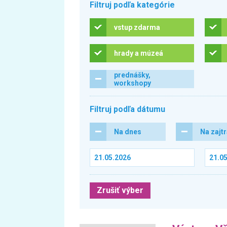
Filtruj podľa kategórie
vstup zdarma
hrady a múzeá
prednášky,
workshopy
Filtruj podľa dátumu
Na dnes
Na zajt
Zrušiť výber