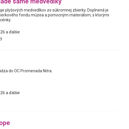
šade samé medvedíky
je plyšových medvedíkov zo súkromnej zbierky. Doplnená je
ierkového fondu múzea a pomocným materiálom, s ktorými
scénky.
26 a ďalšie
y
ádza do OC Promenada Nitra.
26 a ďalšie
tope