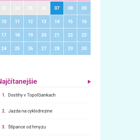
03
04
05
06
07
08
09
10
11
12
13
14
15
16
17
18
19
20
21
22
23
24
25
26
27
28
29
30
Najčítanejšie
1.
Dostihy v Topoľčiankach
2.
Jazda na cyklodrezine
3.
Štípance od hmyzu