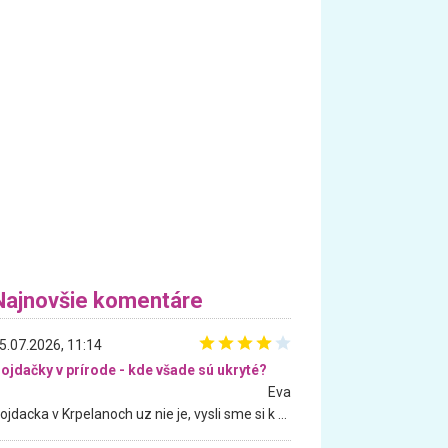
Najnovšie komentáre
5.07.2026, 11:14
ojdačky v prírode - kde všade sú ukryté?
Eva
Hojdacka v Krpelanoch uz nie je, vysli sme si k nej vcera, ale, zial, uz je znicena. Ak sem planujete cestu len kvoli hojdacke, mozete si ju usetrit. Krasny vyhlad je tu vsak aj bez hojdacky :-)