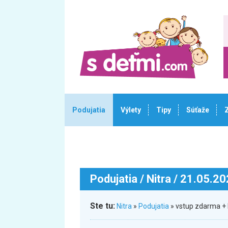
Podujatia
Výlety
Tipy
Súťaže
Podujatia
/ Nitra / 21.05.2
Ste tu:
Nitra
»
Podujatia
» vstup zdarma + 