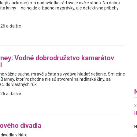
Hugh Jackman) má nadovšetko rád svoje ovčie stádo. Na dobrú
ta knihy – no nejde o žiadne rozprávky, ale detektívne príbehy.
26 a ďalšie
rney: Vodné dobrodružstvo kamarátov
i
e vážne sucho, mravčia čata sa vydáva hľadať riešenie. Smiešne
 Barney, ktorí rozhodne nie sú stvorení na hrdinské činy, sa
ci do vlastných rúk.
26 a ďalšie
2
H
ového divadla
ivadla v Nitre.